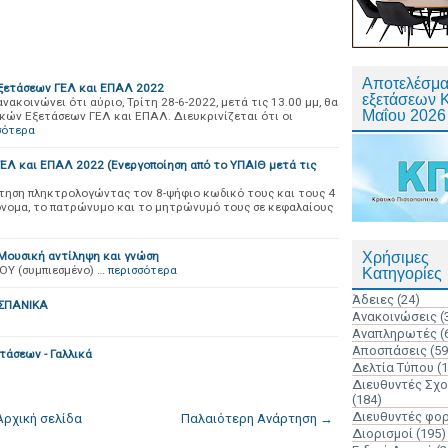
Αποτελέσμα
ξετάσεων ΓΕΛ και ΕΠΑΛ 2022
εξετάσεων 
ακοινώνει ότι αύριο, Τρίτη 28-6-2022, μετά τις 13.00 μμ, θα
Μαΐου 2026
κών Εξετάσεων ΓΕΛ και ΕΠΑΛ. Διευκρινίζεται ότι οι
σότερα
 και ΕΠΑΛ 2022 (Ενεργοποίηση από το ΥΠΑΙΘ μετά τις
τηση πληκτρολογώντας τον 8-ψήφιο κωδικό τους και τους 4
όνομα, το πατρώνυμο και το μητρώνυμό τους σε κεφαλαίους
Μουσική αντίληψη και γνώση
Χρήσιμες
Υ (συμπιεσμένο) …
περισσότερα
Κατηγορίες
Άδειες
(24)
ΙΣΠΑΝΙΚΑ
Ανακοινώσεις
(
Αναπληρωτές
(
Αποσπάσεις
(59
τάσεων - Γαλλικά
Δελτία Τύπου
(
Διευθυντές Σχ
(184)
Διευθυντές φο
Αρχική σελίδα
Παλαιότερη Ανάρτηση →
Διορισμοί
(195)