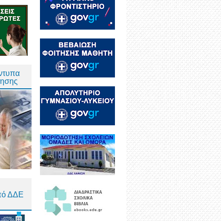
Έντυπα
τησης
πό ΔΔΕ