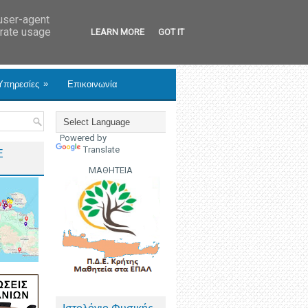
 user-agent
erate usage
LEARN MORE
GOT IT
»
Υπηρεσίες
Επικοινωνία
Powered by
Translate
Ε
ΜΑΘΗΤΕΙΑ