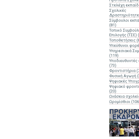
Στελέχη εκπαί
Σχολικές
Δραστηριότητε
Σύμβουλοι εκπ
(81)
Τοπικό Συμβούλ
Επιλογής (ΤΣΕ)
Τοποθετήσεις
(
Υπεύθυνοι φορ
Υπηρεσιακά Συ
(119)
Υποδιευθυντές
(73)
Φροντιστήρια
(
Φυσική Αγωγή
(
Ψηφιακές Υπογ
Ψηφιακό φροντ
(20)
Ωνάσεια σχολεί
Ωρομίσθιοι
(106