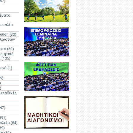
67)
)
Θέματα
ασκαλία
δευση
(30)
γλωσσών
ατα
(63)
οιητικό
ς
(105)
Κενά
(1)
6)
)
)
λλαδικές
(47)
891)
ολεία
(84)
39)
ία
(53)