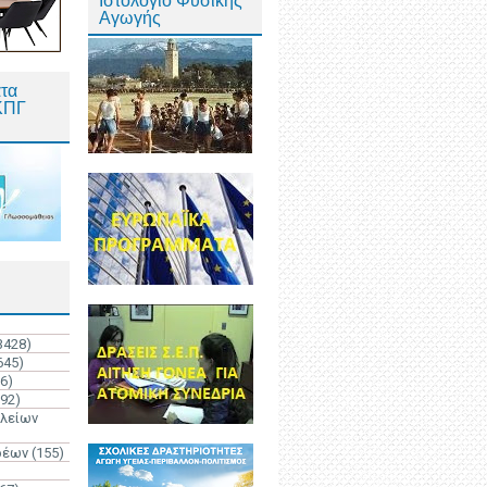
Ιστολόγιο Φυσικής
Αγωγής
τα
ΚΠΓ
3428)
645)
6)
192)
ολείων
ρέων
(155)