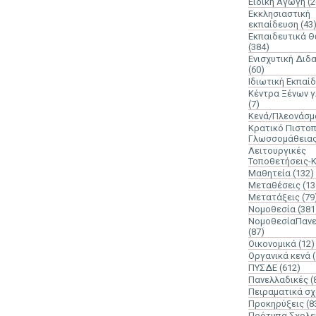
Ειδική Αγωγή
(2
Εκκλησιαστική
εκπαίδευση
(43
Εκπαιδευτικά 
(384)
Ενισχυτική Διδ
(60)
Ιδιωτική Εκπαί
Κέντρα Ξένων 
(7)
Κενά/Πλεονάσμ
Κρατικό Πιστοπ
Γλωσσομάθεια
Λειτουργικές
Τοποθετήσεις-
Μαθητεία
(132)
Μεταθέσεις
(13
Μετατάξεις
(79
Νομοθεσία
(381
ΝομοθεσίαΠανε
(87)
Οικονομικά
(12)
Οργανικά κενά
ΠΥΣΔΕ
(612)
Πανελλαδικές
(
Πειραματικά σχ
Προκηρύξεις
(8
Πρότυπα Σχολε