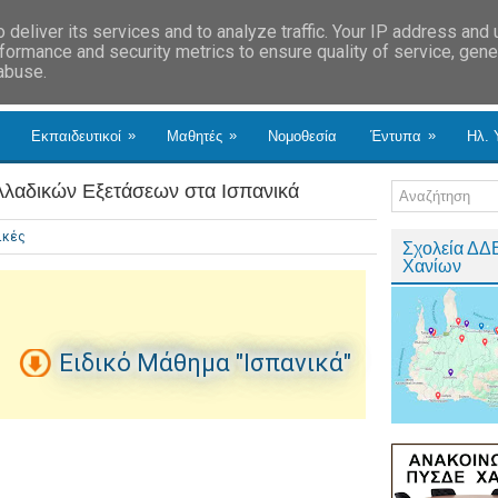
deliver its services and to analyze traffic. Your IP address and
formance and security metrics to ensure quality of service, gen
 abuse.
»
»
»
Εκπαιδευτικοί
Μαθητές
Νομοθεσία
Έντυπα
Ηλ. 
λλαδικών Εξετάσεων στα Ισπανικά
ικές
Σχολεία ΔΔ
Χανίων
Ειδικό Μάθημα "Ισπανικά"