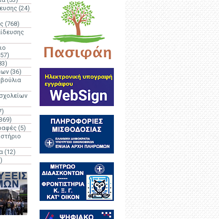
δευσης
(24)
ς
(768)
αίδευσης
ιο
(57)
83)
έων
(36)
μβούλια
 σχολείων
7)
369)
ραφές
(5)
ιστήριο
α
(12)
)