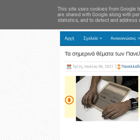
This site uses cookies from Google to 
are shared with Google along with per
statistics, and to detect and address
»
»
Αρχή
Σχολεία
Ανακοινώσεις
Τα σημερινά θέματα των Πανε
Τρίτη, Ιουλίου 06, 2021
Πανελλαδ