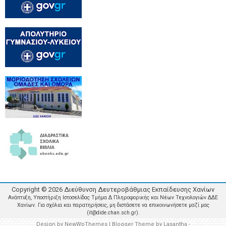
Copyright ©
2026
Διεύθυνση Δευτεροβάθμιας Εκπαίδευσης Χανίων
Ανάπτυξη, Υποστήριξη Ιστοσελίδας Τμήμα Δ Πληροφορικής και Νέων Τεχνολογιών ΔΔΕ
Χανίων. Για σχόλια και παρατηρήσεις, μη διστάσετε να επικοινωνήσετε μαζί μας
(it@dide.chan.sch.gr).
Design by
NewWpThemes
| Blogger Theme by
Lasantha
-