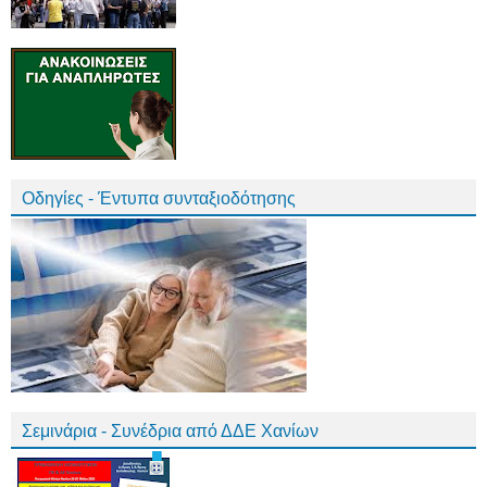
Οδηγίες - Έντυπα συνταξιοδότησης
Σεμινάρια - Συνέδρια από ΔΔΕ Χανίων