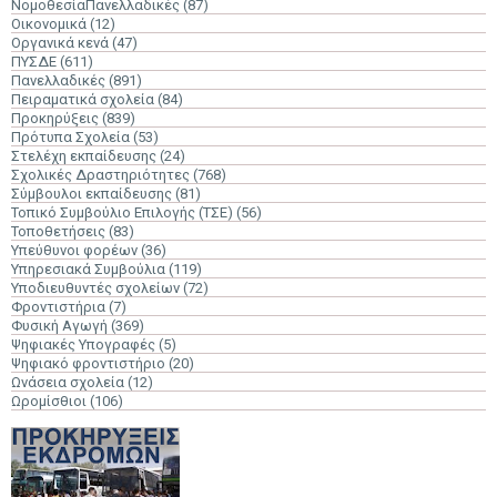
ΝομοθεσίαΠανελλαδικές
(87)
Οικονομικά
(12)
Οργανικά κενά
(47)
ΠΥΣΔΕ
(611)
Πανελλαδικές
(891)
Πειραματικά σχολεία
(84)
Προκηρύξεις
(839)
Πρότυπα Σχολεία
(53)
Στελέχη εκπαίδευσης
(24)
Σχολικές Δραστηριότητες
(768)
Σύμβουλοι εκπαίδευσης
(81)
Τοπικό Συμβούλιο Επιλογής (ΤΣΕ)
(56)
Τοποθετήσεις
(83)
Υπεύθυνοι φορέων
(36)
Υπηρεσιακά Συμβούλια
(119)
Υποδιευθυντές σχολείων
(72)
Φροντιστήρια
(7)
Φυσική Αγωγή
(369)
Ψηφιακές Υπογραφές
(5)
Ψηφιακό φροντιστήριο
(20)
Ωνάσεια σχολεία
(12)
Ωρομίσθιοι
(106)