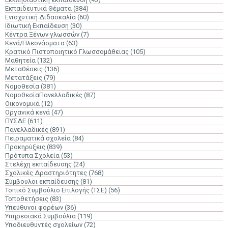
Εκπαιδευτικά Θέματα
(384)
Ενισχυτική Διδασκαλία
(60)
Ιδιωτική Εκπαίδευση
(30)
Κέντρα Ξένων γλωσσών
(7)
Κενά/Πλεονάσματα
(63)
Κρατικό Πιστοποιητικό Γλωσσομάθειας
(105)
Μαθητεία
(132)
Μεταθέσεις
(136)
Μετατάξεις
(79)
Νομοθεσία
(381)
ΝομοθεσίαΠανελλαδικές
(87)
Οικονομικά
(12)
Οργανικά κενά
(47)
ΠΥΣΔΕ
(611)
Πανελλαδικές
(891)
Πειραματικά σχολεία
(84)
Προκηρύξεις
(839)
Πρότυπα Σχολεία
(53)
Στελέχη εκπαίδευσης
(24)
Σχολικές Δραστηριότητες
(768)
Σύμβουλοι εκπαίδευσης
(81)
Τοπικό Συμβούλιο Επιλογής (ΤΣΕ)
(56)
Τοποθετήσεις
(83)
Υπεύθυνοι φορέων
(36)
Υπηρεσιακά Συμβούλια
(119)
Υποδιευθυντές σχολείων
(72)