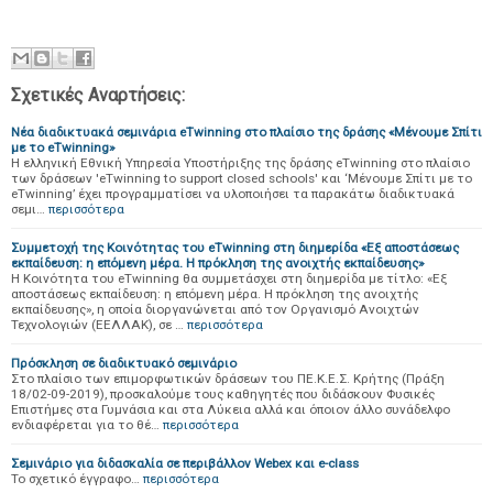
Σχετικές Αναρτήσεις:
Νέα διαδικτυακά σεμινάρια eTwinning στο πλαίσιο της δράσης «Μένουμε Σπίτι
με το eTwinning»
Η ελληνική Εθνική Υπηρεσία Υποστήριξης της δράσης eTwinning στο πλαίσιο
των δράσεων 'eTwinning to support closed schools' και ‘Μένουμε Σπίτι με το
eTwinning’ έχει προγραμματίσει να υλοποιήσει τα παρακάτω διαδικτυακά
σεμι…
περισσότερα
Συμμετοχή της Κοινότητας του eTwinning στη διημερίδα «Εξ αποστάσεως
εκπαίδευση: η επόμενη μέρα. Η πρόκληση της ανοιχτής εκπαίδευσης»
Η Κοινότητα του eTwinning θα συμμετάσχει στη διημερίδα με τίτλο: «Εξ
αποστάσεως εκπαίδευση: η επόμενη μέρα. Η πρόκληση της ανοιχτής
εκπαίδευσης», η οποία διοργανώνεται από τον Οργανισμό Ανοιχτών
Τεχνολογιών (ΕΕΛΛΑΚ), σε …
περισσότερα
Πρόσκληση σε διαδικτυακό σεμινάριο
Στο πλαίσιο των επιμορφωτικών δράσεων του ΠΕ.Κ.Ε.Σ. Κρήτης (Πράξη
18/02-09-2019), προσκαλούμε τους καθηγητές που διδάσκουν Φυσικές
Επιστήμες στα Γυμνάσια και στα Λύκεια αλλά και όποιον άλλο συνάδελφο
ενδιαφέρεται για το θέ…
περισσότερα
Σεμινάριο για διδασκαλία σε περιβάλλον Webex και e-class
To σχετικό έγγραφο…
περισσότερα