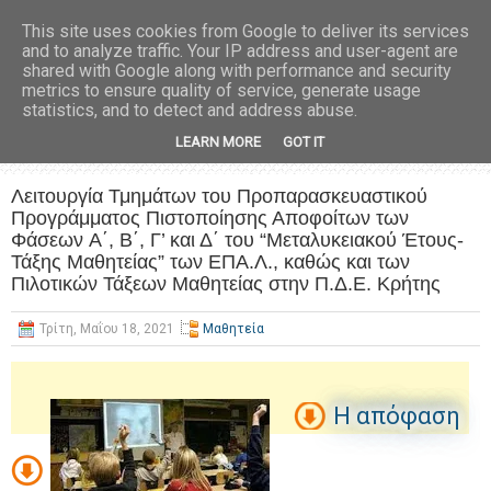
This site uses cookies from Google to deliver its services
and to analyze traffic. Your IP address and user-agent are
shared with Google along with performance and security
metrics to ensure quality of service, generate usage
statistics, and to detect and address abuse.
LEARN MORE
GOT IT
Λειτουργία Τμημάτων του Προπαρασκευαστικού
Προγράμματος Πιστοποίησης Αποφοίτων των
Φάσεων A΄, Β΄, Γ’ και Δ΄ του “Μεταλυκειακού Έτους-
Τάξης Μαθητείας” των ΕΠΑ.Λ., καθώς και των
Πιλοτικών Τάξεων Μαθητείας στην Π.Δ.Ε. Κρήτης
Τρίτη, Μαΐου 18, 2021
Μαθητεία
H απόφαση