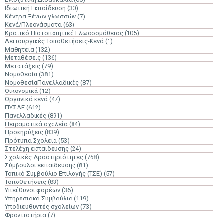
Ιδιωτική Εκπαίδευση
(30)
Κέντρα Ξένων γλωσσών
(7)
Κενά/Πλεονάσματα
(63)
Κρατικό Πιστοποιητικό Γλωσσομάθειας
(105)
Λειτουργικές Τοποθετήσεις-Κενά
(1)
Μαθητεία
(132)
Μεταθέσεις
(136)
Μετατάξεις
(79)
Νομοθεσία
(381)
ΝομοθεσίαΠανελλαδικές
(87)
Οικονομικά
(12)
Οργανικά κενά
(47)
ΠΥΣΔΕ
(612)
Πανελλαδικές
(891)
Πειραματικά σχολεία
(84)
Προκηρύξεις
(839)
Πρότυπα Σχολεία
(53)
Στελέχη εκπαίδευσης
(24)
Σχολικές Δραστηριότητες
(768)
Σύμβουλοι εκπαίδευσης
(81)
Τοπικό Συμβούλιο Επιλογής (ΤΣΕ)
(57)
Τοποθετήσεις
(83)
Υπεύθυνοι φορέων
(36)
Υπηρεσιακά Συμβούλια
(119)
Υποδιευθυντές σχολείων
(73)
Φροντιστήρια
(7)