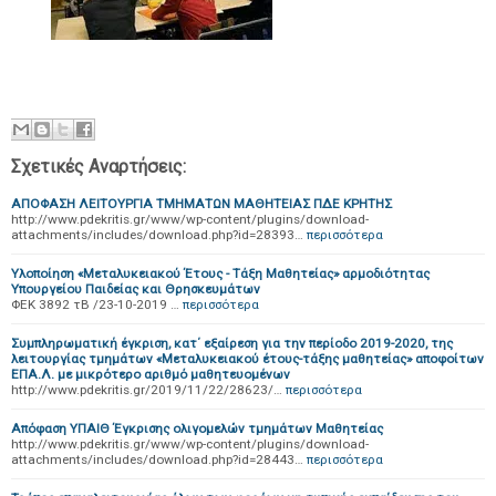
Σχετικές Αναρτήσεις:
ΑΠΟΦΑΣΗ ΛΕΙΤΟΥΡΓΙΑ ΤΜΗΜΑΤΩΝ ΜΑΘΗΤΕΙΑΣ ΠΔΕ ΚΡΗΤΗΣ
http://www.pdekritis.gr/www/wp-content/plugins/download-
attachments/includes/download.php?id=28393…
περισσότερα
Υλοποίηση «Μεταλυκειακού Έτους - Τάξη Μαθητείας» αρμοδιότητας
Υπουργείου Παιδείας και Θρησκευμάτων
ΦΕΚ 3892 τΒ /23-10-2019 …
περισσότερα
Συμπληρωματική έγκριση, κατ΄ εξαίρεση για την περίοδο 2019-2020, της
λειτουργίας τμημάτων «Μεταλυκειακού έτους-τάξης μαθητείας» αποφοίτων
ΕΠΑ.Λ. με μικρότερο αριθμό μαθητευομένων
http://www.pdekritis.gr/2019/11/22/28623/…
περισσότερα
Απόφαση ΥΠΑΙΘ Έγκρισης ολιγομελών τμημάτων Μαθητείας
http://www.pdekritis.gr/www/wp-content/plugins/download-
attachments/includes/download.php?id=28443…
περισσότερα