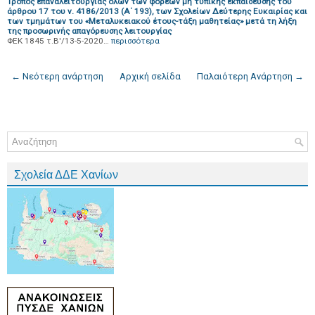
Τρόπος επαναλειτουργίας όλων των φορέων μη τυπικής εκπαίδευσης του
άρθρου 17 του ν. 4186/2013 (Α΄ 193), των Σχολείων Δεύτερης Ευκαιρίας και
των τμημάτων του «Μεταλυκειακού έτους-τάξη μαθητείας» μετά τη λήξη
της προσωρινής απαγόρευσης λειτουργίας
ΦΕΚ 1845 τ.Β'/13-5-2020…
περισσότερα
← Νεότερη ανάρτηση
Αρχική σελίδα
Παλαιότερη Ανάρτηση →
Σχολεία ΔΔΕ Χανίων