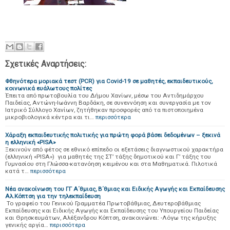
Σχετικές Αναρτήσεις:
Φθηνότερα μοριακά τεστ (PCR) για Covid-19 σε μαθητές, εκπαιδευτικούς,
κοινωνικά ευάλωτους πολίτες
Έπειτα από πρωτοβουλία του Δήμου Χανίων, μέσω του Αντιδημάρχου
Παιδείας, Αντώνη-Ιωάννη Βαρδάκη, σε συνεννόηση και συνεργασία με τον
Ιατρικό Σύλλογο Χανίων, ζητήθηκαν προσφορές από τα πιστοποιημένα
μικροβιολογικά κέντρα και τι…
περισσότερα
Χάραξη εκπαιδευτικής πολιτικής για πρώτη φορά βάσει δεδομένων – ξεκινά
η ελληνική «PISA»
Ξεκινούν από φέτος σε εθνικό επίπεδο οι εξετάσεις διαγνωστικού χαρακτήρα
(ελληνική «PISA») για μαθητές της ΣΤ’ τάξης δημοτικού και Γ’ τάξης του
Γυμνασίου στη Γλώσσα-κατανόηση κειμένου και στα Μαθηματικά. Πιλοτικά
κατά τ…
περισσότερα
Νέα ανακοίνωση του ΓΓ Α΄θμιας, Β΄θμιας και Ειδικής Αγωγής και Εκπαίδευσης
Αλ.Κόπτση για την τηλεκπαίδευση
Το γραφείο του Γενικού Γραμματέα Πρωτοβάθμιας, Δευτεροβάθμιας
Εκπαίδευσης και Ειδικής Αγωγής και Εκπαίδευσης του Υπουργείου Παιδείας
και Θρησκευμάτων, Αλέξανδρου Κόπτση, ανακοινώνει: -Λόγω της κήρυξης
γενικής αργία…
περισσότερα