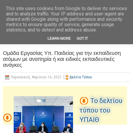
This site uses cookies from Google to deliver its services
and to analyze traffic. Your IP address and user-agent are
shared with Google along with performance and security
metrics to ensure quality of service, generate usage
statistics, and to detect and address abuse.
LEARN MORE
GOT IT
Ομάδα Εργασίας Υπ. Παιδείας για την εκπαίδευση
ατόμων με αναπηρία ή και ειδικές εκπαιδευτικές
ανάγκες
Παρασκευή, Απριλίου 16, 2021
Δελτία Τύπου
To δελτίου
τύπου του
ΥΠΑΙΘ