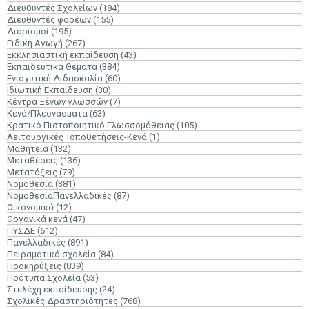
Διευθυντές Σχολείων
(184)
Διευθυντές φορέων
(155)
Διορισμοί
(195)
Ειδική Αγωγή
(267)
Εκκλησιαστική εκπαίδευση
(43)
Εκπαιδευτικά Θέματα
(384)
Ενισχυτική Διδασκαλία
(60)
Ιδιωτική Εκπαίδευση
(30)
Κέντρα Ξένων γλωσσών
(7)
Κενά/Πλεονάσματα
(63)
Κρατικό Πιστοποιητικό Γλωσσομάθειας
(105)
Λειτουργικές Τοποθετήσεις-Κενά
(1)
Μαθητεία
(132)
Μεταθέσεις
(136)
Μετατάξεις
(79)
Νομοθεσία
(381)
ΝομοθεσίαΠανελλαδικές
(87)
Οικονομικά
(12)
Οργανικά κενά
(47)
ΠΥΣΔΕ
(612)
Πανελλαδικές
(891)
Πειραματικά σχολεία
(84)
Προκηρύξεις
(839)
Πρότυπα Σχολεία
(53)
Στελέχη εκπαίδευσης
(24)
Σχολικές Δραστηριότητες
(768)