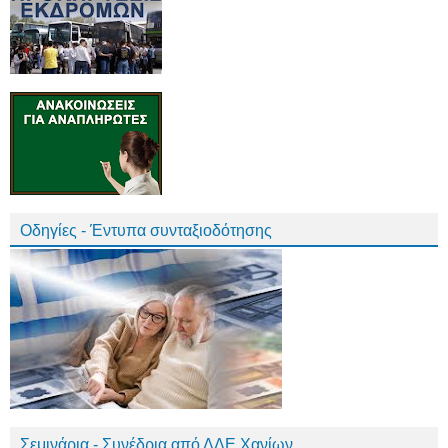
Οδηγίες - Έντυπα συνταξιοδότησης
Σεμινάρια - Συνέδρια από ΔΔΕ Χανίων