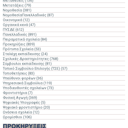
Μεταθέσεις
(136)
Μετατάξεις
(79)
Νομοθεσία
(381)
ΝομοθεσίαΠανελλαδικές
(87)
Οικονομικά
(12)
Οργανικά κενά
(47)
ΠΥΣΔΕ
(612)
Πανελλαδικές
(891)
Πειραματικά σχολεία
(84)
Προκηρύξεις
(839)
Πρότυπα Σχολεία
(53)
Στελέχη εκπαίδευσης
(24)
Σχολικές Δραστηριότητες
(768)
Σύμβουλοι εκπαίδευσης
(81)
Τοπικό Συμβούλιο Επιλογής (ΤΣΕ)
(57)
Τοποθετήσεις
(83)
Υπεύθυνοι φορέων
(36)
Υπηρεσιακά Συμβούλια
(119)
Υποδιευθυντές σχολείων
(73)
Φροντιστήρια
(7)
Φυσική Αγωγή
(369)
Ψηφιακές Υπογραφές
(5)
Ψηφιακό φροντιστήριο
(20)
Ωνάσεια σχολεία
(12)
Ωρομίσθιοι
(106)