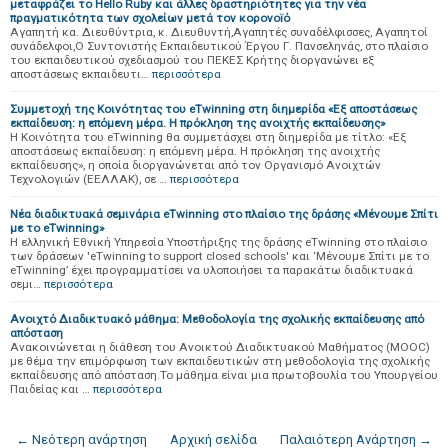
μεταφράζει το Hello Ruby και άλλες δραστηριότητες για την νέα
πραγματικότητα των σχολείων μετά τον κορονοïό
Αγαπητή κα. Διευθύντρια, κ. Διευθυντή,Αγαπητές συναδέλφισσες, Αγαπητοί
συνάδελφοι,Ο Συντονιστής Εκπαιδευτικού Έργου Γ. Πανσεληνάς, στο πλαίσιο
του εκπαιδευτικού σχεδιασμού του ΠΕΚΕΣ Κρήτης διοργανώνει εξ
αποστάσεως εκπαιδευτι…
περισσότερα
Συμμετοχή της Κοινότητας του eTwinning στη διημερίδα «Εξ αποστάσεως
εκπαίδευση: η επόμενη μέρα. Η πρόκληση της ανοιχτής εκπαίδευσης»
Η Κοινότητα του eTwinning θα συμμετάσχει στη διημερίδα με τίτλο: «Εξ
αποστάσεως εκπαίδευση: η επόμενη μέρα. Η πρόκληση της ανοιχτής
εκπαίδευσης», η οποία διοργανώνεται από τον Οργανισμό Ανοιχτών
Τεχνολογιών (ΕΕΛΛΑΚ), σε …
περισσότερα
Νέα διαδικτυακά σεμινάρια eTwinning στο πλαίσιο της δράσης «Μένουμε Σπίτι
με το eTwinning»
Η ελληνική Εθνική Υπηρεσία Υποστήριξης της δράσης eTwinning στο πλαίσιο
των δράσεων 'eTwinning to support closed schools' και ‘Μένουμε Σπίτι με το
eTwinning’ έχει προγραμματίσει να υλοποιήσει τα παρακάτω διαδικτυακά
σεμι…
περισσότερα
Ανοιχτό Διαδικτυακό μάθημα: Μεθοδολογία της σχολικής εκπαίδευσης από
απόσταση
Ανακοινώνεται η διάθεση του Ανοικτού Διαδικτυακού Μαθήματος (MOOC)
με θέμα την επιμόρφωση των εκπαιδευτικών στη μεθοδολογία της σχολικής
εκπαίδευσης από απόσταση.Το μάθημα είναι μια πρωτοβουλία του Υπουργείου
Παιδείας και …
περισσότερα
← Νεότερη ανάρτηση
Αρχική σελίδα
Παλαιότερη Ανάρτηση →