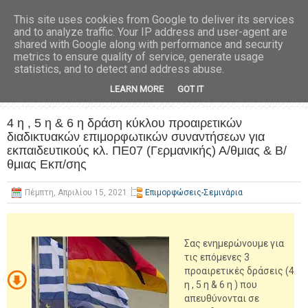
This site uses cookies from Google to deliver its services
and to analyze traffic. Your IP address and user-agent are
shared with Google along with performance and security
metrics to ensure quality of service, generate usage
statistics, and to detect and address abuse.
LEARN MORE
GOT IT
4 η , 5 η & 6 η δράση κύκλου προαιρετικών
διαδικτυακών επιμορφωτικών συναντήσεων για
εκπαιδευτικούς κλ. ΠΕ07 (Γερμανικής) Α/θμιας & Β/
θμιας Εκπ/σης
Πέμπτη, Απριλίου 15, 2021
Επιμορφώσεις-Σεμινάρια
Σας ενημερώνουμε για
τις επόμενες 3
προαιρετικές δράσεις (4
η , 5 η & 6 η ) που
απευθύνονται σε