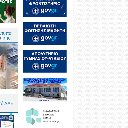
Έντυπα
τησης
πό ΔΔΕ