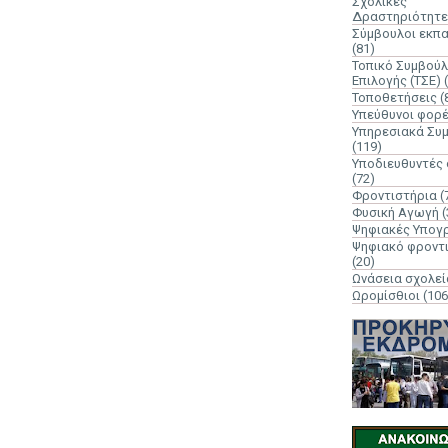
Σχολικές
Δραστηριότητε
Σύμβουλοι εκπ
(81)
Τοπικό Συμβούλ
Επιλογής (ΤΣΕ)
Τοποθετήσεις
(
Υπεύθυνοι φορ
Υπηρεσιακά Συ
(119)
Υποδιευθυντές
(72)
Φροντιστήρια
(
Φυσική Αγωγή
(
Ψηφιακές Υπογ
Ψηφιακό φροντ
(20)
Ωνάσεια σχολεί
Ωρομίσθιοι
(106