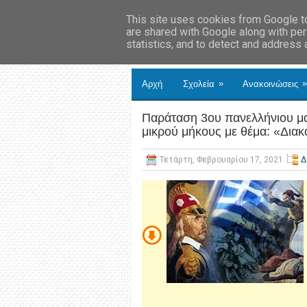
This site uses cookies from Google to 
are shared with Google along with per
statistics, and to detect and address
»
»
Αρχή
Σχολεία
Ανακοινώσεις
Παράταση 3ου πανελλήνιου μα
μικρού μήκους με θέμα: «Διακ
Τετάρτη, Φεβρουαρίου 17, 2021
Δ