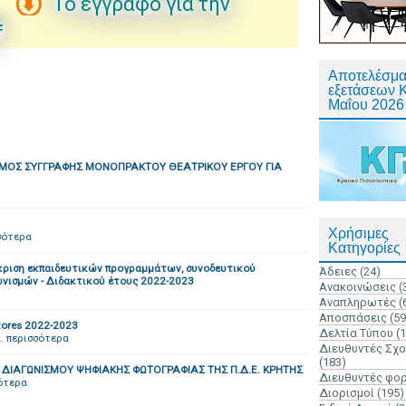
Το έγγραφο για την
f
Αποτελέσμα
εξετάσεων 
Μαΐου 2026
ΣΜΟΣ ΣΥΓΓΡΑΦΗΣ ΜΟΝΟΠΡΑΚΤΟΥ ΘΕΑΤΡΙΚΟΥ ΕΡΓΟΥ ΓΙΑ
Χρήσιμες
σότερα
Κατηγορίες
κριση εκπαιδευτικών προγραμμάτων, συνοδευτικού
Άδειες
(24)
ωνισμών - Διδακτικού έτους 2022-2023
Ανακοινώσεις
(
Αναπληρωτές
(
Αποσπάσεις
(59
ores 2022-2023
Δελτία Τύπου
(
…
περισσότερα
Διευθυντές Σχ
(183)
ΔΙΑΓΩΝΙΣΜΟΥ ΨΗΦΙΑΚΗΣ ΦΩΤΟΓΡΑΦΙΑΣ ΤΗΣ Π.Δ.Ε. ΚΡΗΤΗΣ
Διευθυντές φο
ότερα
Διορισμοί
(195)