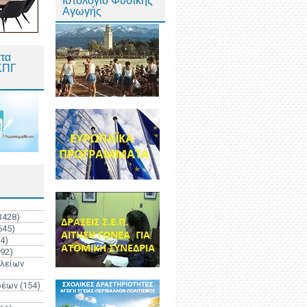
Ιστολόγιο Φυσικής
Αγωγής
τα
ΚΠΓ
3428)
645)
4)
192)
ολείων
ρέων
(154)