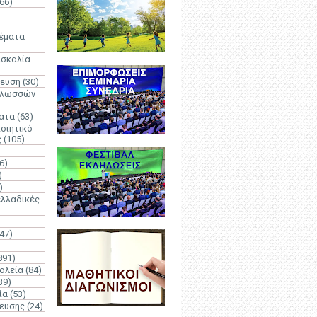
66)
)
Θέματα
ασκαλία
δευση
(30)
γλωσσών
ατα
(63)
οιητικό
ς
(105)
6)
)
)
λλαδικές
(47)
891)
ολεία
(84)
39)
ία
(53)
δευσης
(24)