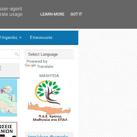
 user-agent
erate usage
LEARN MORE
GOT IT
»
Υπηρεσίες
Επικοινωνία
Powered by
Translate
Ε
ΜΑΘΗΤΕΙΑ