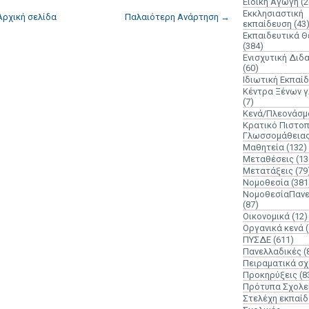
Ειδική Αγωγή
(2
Εκκλησιαστική
Αρχική σελίδα
Παλαιότερη Ανάρτηση →
εκπαίδευση
(43
Εκπαιδευτικά 
(384)
Ενισχυτική Διδ
(60)
Ιδιωτική Εκπαί
Κέντρα Ξένων 
(7)
Κενά/Πλεονάσμ
Κρατικό Πιστοπ
Γλωσσομάθεια
Μαθητεία
(132)
Μεταθέσεις
(13
Μετατάξεις
(79
Νομοθεσία
(381
ΝομοθεσίαΠανε
(87)
Οικονομικά
(12)
Οργανικά κενά
ΠΥΣΔΕ
(611)
Πανελλαδικές
(
Πειραματικά σχ
Προκηρύξεις
(8
Πρότυπα Σχολε
Στελέχη εκπαί