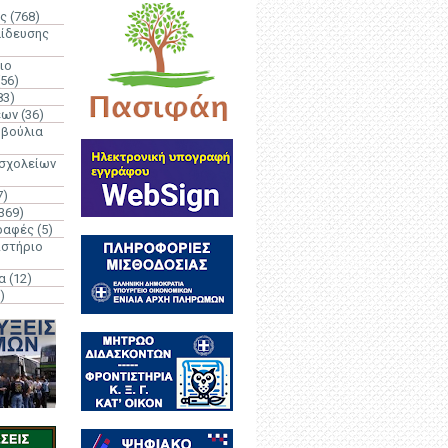
ς
(768)
αίδευσης
ιο
(56)
83)
έων
(36)
μβούλια
 σχολείων
7)
369)
ραφές
(5)
ιστήριο
α
(12)
)