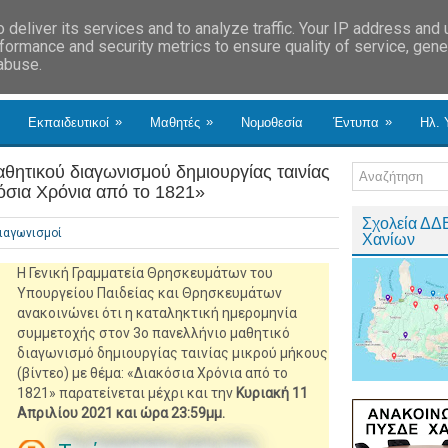
deliver its services and to analyze traffic. Your IP address and
formance and security metrics to ensure quality of service, gen
 abuse.
»
»
»
Εκπαιδευτικοί
Μαθητές
Νομοθεσία
Έντυπα
Ηλ. 
θητικού διαγωνισμού δημιουργίας ταινίας
όσια Χρόνια από το 1821»
Σχολεία ΔΔ
ιαγωνισμοί
Χανίων
Η Γενική Γραμματεία Θρησκευμάτων του
Υπουργείου Παιδείας και Θρησκευμάτων
ανακοινώνει ότι η καταληκτική ημερομηνία
συμμετοχής στον 3ο πανελλήνιο μαθητικό
διαγωνισμό δημιουργίας ταινίας μικρού μήκους
(βίντεο) με θέμα: «Διακόσια Χρόνια από το
1821» παρατείνεται μέχρι και την
Κυριακή 11
Απριλίου 2021 και ώρα 23:59μμ.