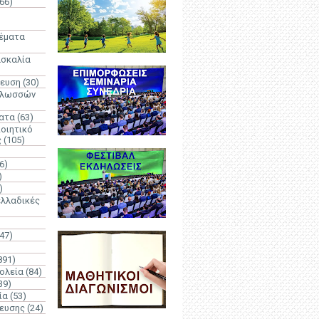
66)
)
Θέματα
ασκαλία
δευση
(30)
γλωσσών
ατα
(63)
οιητικό
ς
(105)
6)
)
)
λλαδικές
(47)
891)
ολεία
(84)
39)
ία
(53)
δευσης
(24)