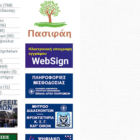
ς
(768)
αίδευσης
ιο
(56)
83)
έων
(36)
μβούλια
 σχολείων
7)
369)
ραφές
(5)
ιστήριο
α
(12)
)