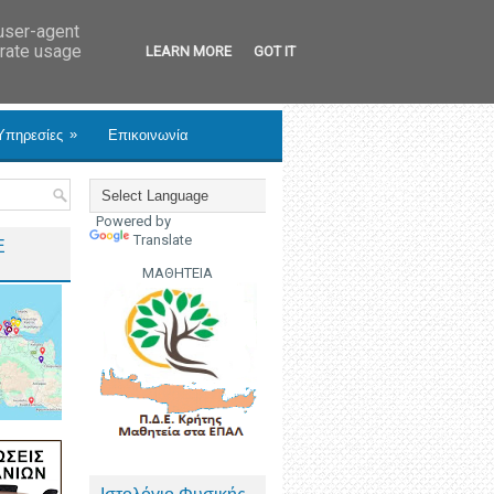
 user-agent
erate usage
LEARN MORE
GOT IT
»
Υπηρεσίες
Επικοινωνία
Powered by
Translate
Ε
ΜΑΘΗΤΕΙΑ