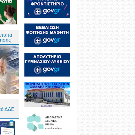
Έντυπα
τησης
πό ΔΔΕ