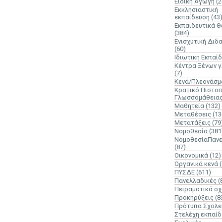
Ειδική Αγωγή
(2
Εκκλησιαστική
εκπαίδευση
(43
Εκπαιδευτικά 
(384)
Ενισχυτική Διδ
(60)
Ιδιωτική Εκπαί
Κέντρα Ξένων 
(7)
Κενά/Πλεονάσμ
Κρατικό Πιστοπ
Γλωσσομάθεια
Μαθητεία
(132)
Μεταθέσεις
(13
Μετατάξεις
(79
Νομοθεσία
(381
ΝομοθεσίαΠανε
(87)
Οικονομικά
(12)
Οργανικά κενά
ΠΥΣΔΕ
(611)
Πανελλαδικές
(
Πειραματικά σχ
Προκηρύξεις
(8
Πρότυπα Σχολε
Στελέχη εκπαί