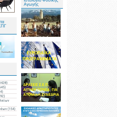
Ιστολόγιο Φυσικής
Αγωγής
τα
ΚΠΓ
3428)
645)
4)
192)
ολείων
ρέων
(154)