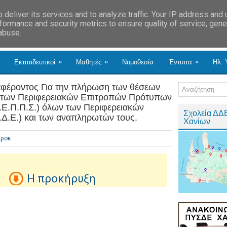
deliver its services and to analyze traffic. Your IP address and
formance and security metrics to ensure quality of service, gen
 abuse.
»
»
»
Εκπαιδευτικοί
Μαθητές
Νομοθεσία
Έντυπα
Ηλ. 
φέροντος Για την πλήρωση των θέσεων
 των Περιφερειακών Επιτροπών Πρότυπων
.Ε.Π.Π.Σ.) όλων των Περιφερειακών
Σχολεία ΔΔ
Δ.Ε.) και των αναπληρωτών τους.
Χανίων
προκ
Η προκήρυξη