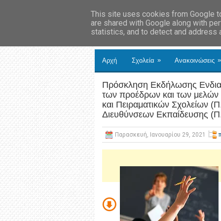
This site uses cookies from Google to 
are shared with Google along with per
statistics, and to detect and address
»
»
Αρχή
Σχολεία
Ανακοινώσεις
Πρόσκληση Εκδήλωσης Ενδια
των προέδρων και των μελών
και Πειραματικών Σχολείων (Π
Διευθύνσεων Εκπαίδευσης (Π.
Παρασκευή, Ιανουαρίου 29, 2021