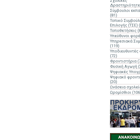
Σχολικές
Δραστηριότητε
Σύμβουλοι εκπ
(81)
Τοπικό Συμβούλ
Επιλογής (ΤΣΕ)
Τοποθετήσεις
(
Υπεύθυνοι φορ
Υπηρεσιακά Συ
(119)
Υποδιευθυντές
(72)
Φροντιστήρια
(
Φυσική Αγωγή
(
Ψηφιακές Υπογ
Ψηφιακό φροντ
(20)
Ωνάσεια σχολεί
Ωρομίσθιοι
(106