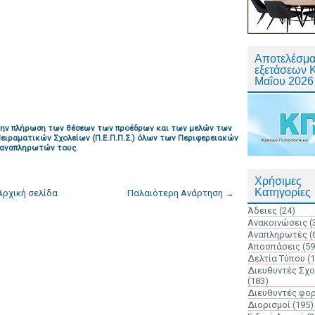
Αποτελέσμα
εξετάσεων 
Μαΐου 2026
την πλήρωση των θέσεων των προέδρων και των μελών των
ιραματικών Σχολείων (Π.Ε.Π.Π.Σ.) όλων των Περιφερειακών
ν αναπληρωτών τους.
Χρήσιμες
Κατηγορίες
Αρχική σελίδα
Παλαιότερη Ανάρτηση →
Άδειες
(24)
Ανακοινώσεις
(
Αναπληρωτές
(
Αποσπάσεις
(59
Δελτία Τύπου
(
Διευθυντές Σχ
(183)
Διευθυντές φο
Διορισμοί
(195)