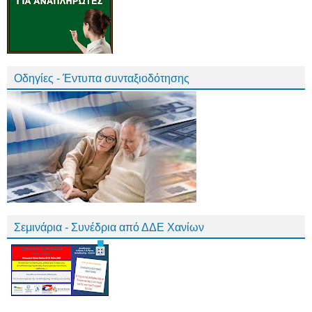
Οδηγίες - Έντυπα συνταξιοδότησης
Σεμινάρια - Συνέδρια από ΔΔΕ Χανίων