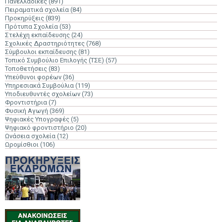
Πανελλαδικές
(891)
Πειραματικά σχολεία
(84)
Προκηρύξεις
(839)
Πρότυπα Σχολεία
(53)
Στελέχη εκπαίδευσης
(24)
Σχολικές Δραστηριότητες
(768)
Σύμβουλοι εκπαίδευσης
(81)
Τοπικό Συμβούλιο Επιλογής (ΤΣΕ)
(57)
Τοποθετήσεις
(83)
Υπεύθυνοι φορέων
(36)
Υπηρεσιακά Συμβούλια
(119)
Υποδιευθυντές σχολείων
(73)
Φροντιστήρια
(7)
Φυσική Αγωγή
(369)
Ψηφιακές Υπογραφές
(5)
Ψηφιακό φροντιστήριο
(20)
Ωνάσεια σχολεία
(12)
Ωρομίσθιοι
(106)