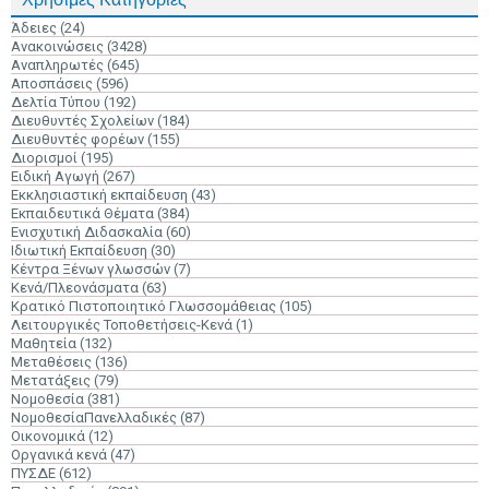
Άδειες
(24)
Ανακοινώσεις
(3428)
Αναπληρωτές
(645)
Αποσπάσεις
(596)
Δελτία Τύπου
(192)
Διευθυντές Σχολείων
(184)
Διευθυντές φορέων
(155)
Διορισμοί
(195)
Ειδική Αγωγή
(267)
Εκκλησιαστική εκπαίδευση
(43)
Εκπαιδευτικά Θέματα
(384)
Ενισχυτική Διδασκαλία
(60)
Ιδιωτική Εκπαίδευση
(30)
Κέντρα Ξένων γλωσσών
(7)
Κενά/Πλεονάσματα
(63)
Κρατικό Πιστοποιητικό Γλωσσομάθειας
(105)
Λειτουργικές Τοποθετήσεις-Κενά
(1)
Μαθητεία
(132)
Μεταθέσεις
(136)
Μετατάξεις
(79)
Νομοθεσία
(381)
ΝομοθεσίαΠανελλαδικές
(87)
Οικονομικά
(12)
Οργανικά κενά
(47)
ΠΥΣΔΕ
(612)