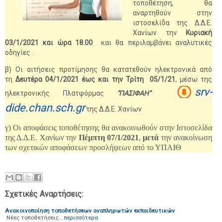
τοποθέτηση, θα
αναρτηθούν στην
ιστοσελίδα της Δ.Δ.Ε.
Χανίων την
Κυριακή
03/1/2021 και ώρα 18.00
και θα περιλαμβάνει αναλυτικές
οδηγίες .
β) Οι αιτήσεις προτίμησης θα κατατεθούν ηλεκτρονικά από
τη
Δευτέρα 04/1/2021 έως και την Τρίτη 05/1/21
, μέσω της
srv-
ηλεκτρονικής Πλατφόρμας
"ΠΑΣΙΦΑΗ"
dide.chan.sch.gr
της Δ.Δ.Ε. Χανίων
γ) Οι αποφάσεις τοποθέτησης θα ανακοινωθούν στην Ιστοσελίδα
της Δ.Δ.Ε. Χανίων την
Πέμπτη 07/1/2021
,
μετά
την ανακοίνωση
των σχετικών αποφάσεων προσλήψεων από το ΥΠΑΙΘ
Σχετικές Αναρτήσεις:
Ανακοινοποίηση τοποθετήσεων αναπληρωτών εκπαιδευτικών
Νέες τοποθετήσεις…
περισσότερα