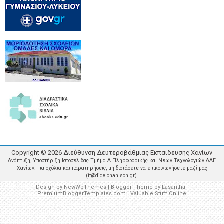
Copyright ©
2026
Διεύθυνση Δευτεροβάθμιας Εκπαίδευσης Χανίων
Ανάπτυξη, Υποστήριξη Ιστοσελίδας Τμήμα Δ Πληροφορικής και Νέων Τεχνολογιών ΔΔΕ
Χανίων. Για σχόλια και παρατηρήσεις, μη διστάσετε να επικοινωνήσετε μαζί μας
(it@dide.chan.sch.gr).
Design by
NewWpThemes
| Blogger Theme by
Lasantha
-
PremiumBloggerTemplates.com
|
Valuable Stuff Online