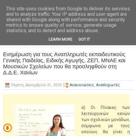
This site uses cookies from Google to deliver its services
and to analyze traffic. Your IP address and user-agent are
shared with Google along with performance and security
metrics to ensure quality of service, generate usage
statistics, and to detect and address abuse.
LEARN MORE
GOT IT
Ενημέρωση για τους Aναπληρωτές εκπαιδευτικούς
Γενικής Παιδείας, Ειδικής Αγωγής, ΖΕΠ, ΜΝΑΕ και
Μουσικών Σχολείων που θα προσληφθούν στη
Δ.Δ.Ε. Χανίων
Πέμπτη, Δεκεμβρίου 31, 2020
Ανακοινώσεις
,
Αναπληρωτές
α) Οι Πίνακες των
λειτουργικών κενών
των σχολικών μονάδων,
σύμφωνα με τους
οποίους θα γίνει η