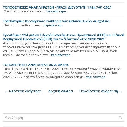
ΤΟΠΟΘΕΤΗΣΕΙΣ ΑΝΑΠΛΗΡΩΤΩΝ - ΠΡΑΞΗ ΔΙΕΥΘΥΝΤΗ 142η 7-01-2021
Ο πίνακας τοποθετήσεων…
περισσότερα
Τοποθετήσεις προσωρινών αναπληρωτών εκπαιδευτικών σε σχολεία
Πίνακας τοποθετήσεων…
περισσότερα
Προσλήψεις 294 μελών Ειδικού Εκπαιδευτικού Προσωπικού (ΕΕΠ) και Ειδικού
Βοηθητικού Προσωπικού (ΕΒΠ) για το διδακτικό έτος 2020-2021
Από το Υπουργείο Παιδείας και Θρησκευμάτων ανακοινώνεται ότι
προσλαμβάνονται 294 μέλη ΕΕΠ-ΕΒΠ ως προσωρινοί αναπληρωτές πλήρους
και μειωμένου ωραρίου με σχέση εργασίας Ιδιωτικού Δικαίου Ορισμένου
Χρόνου για το διδακτικό έτο…
περισσότερα
ΤΟΠΟΘΕΤΉΣΕΣ ΑΝΑΠΛΗΡΩΤΩΝ Δ ΦΑΣΗΣ
ΠΡΑΞΗ ΔΙΕΥΘΥΝΤΗ 142η 7-01-2021 Πίνακας τοποθετήσεων ΓΡΑΜΜΑΤΕΙΑ
ΠΥΣΔΕ ΧΑΝΙΩΝ ΓΚΕΡΟΛΑ 48 β΄, 73100, 3ος όροφος τηλ. 2821047154, fax.
2821047137 ηλεκτρ.δ/νση: pysde@dide.chan.sch.gr…
περισσότερα
← Νεότερη ανάρτηση
Αρχική σελίδα
Παλαιότερη Ανάρτηση →