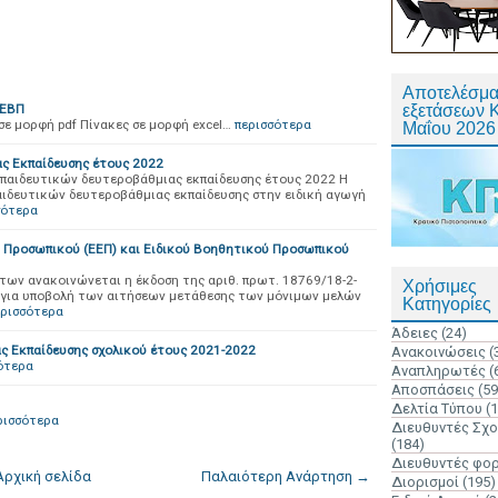
Αποτελέσμα
 ΕΒΠ
εξετάσεων 
 μορφή pdf Πίνακες σε μορφή excel…
περισσότερα
Μαΐου 2026
ς Εκπαίδευσης έτους 2022
κπαιδευτικών δευτεροβάθμιας εκπαίδευσης έτους 2022 Η
αιδευτικών δευτεροβάθμιας εκπαίδευσης στην ειδική αγωγή
σότερα
ύ Προσωπικού (ΕΕΠ) και Ειδικού Βοηθητικού Προσωπικού
των ανακοινώνεται η έκδοση της αριθ. πρωτ. 18769/18-2-
Χρήσιμες
για υποβολή των αιτήσεων μετάθεσης των μόνιμων μελών
Κατηγορίες
ερισσότερα
Άδειες
(24)
ς Εκπαίδευσης σχολικού έτους 2021-2022
Ανακοινώσεις
(
ότερα
Αναπληρωτές
(
Αποσπάσεις
(59
Δελτία Τύπου
(
ρισσότερα
Διευθυντές Σχ
(184)
Διευθυντές φο
Αρχική σελίδα
Παλαιότερη Ανάρτηση →
Διορισμοί
(195)