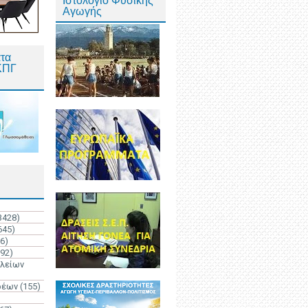
Ιστολόγιο Φυσικής
Αγωγής
τα
ΚΠΓ
3428)
645)
6)
192)
ολείων
ρέων
(155)