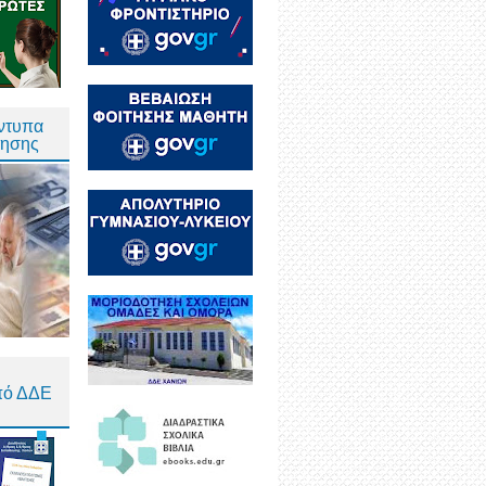
Έντυπα
τησης
πό ΔΔΕ