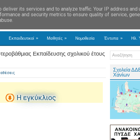
deliver its services and to analyze traffic. Your IP address and
formance and security metrics to ensure quality of service, gen
 abuse.
»
»
»
Εκπαιδευτικοί
Μαθητές
Νομοθεσία
Έντυπα
Ηλ. 
υτεροβάθμιας Εκπαίδευσης σχολικού έτους
Σχολεία ΔΔ
αθέσεις
Χανίων
Η εγκύκλιος