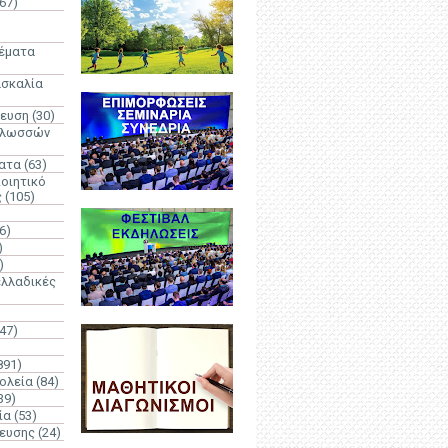
67)
)
Θέματα
ασκαλία
δευση
(30)
γλωσσών
ατα
(63)
οιητικό
ς
(105)
6)
)
)
λλαδικές
(47)
891)
ολεία
(84)
39)
ία
(53)
δευσης
(24)