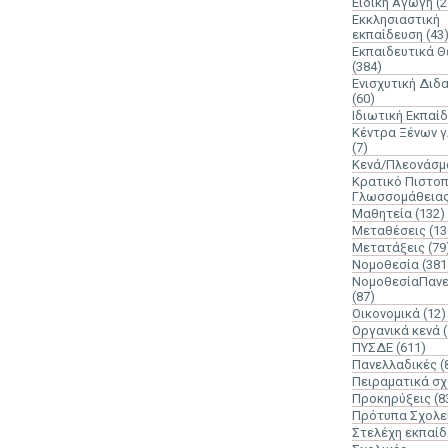
Ειδική Αγωγή
(2
Εκκλησιαστική
εκπαίδευση
(43
Εκπαιδευτικά 
(384)
Ενισχυτική Διδ
(60)
Ιδιωτική Εκπαί
Κέντρα Ξένων 
(7)
Κενά/Πλεονάσμ
Κρατικό Πιστοπ
Γλωσσομάθεια
Μαθητεία
(132)
Μεταθέσεις
(13
Μετατάξεις
(79
Νομοθεσία
(381
ΝομοθεσίαΠανε
(87)
Οικονομικά
(12)
Οργανικά κενά
ΠΥΣΔΕ
(611)
Πανελλαδικές
(
Πειραματικά σχ
Προκηρύξεις
(8
Πρότυπα Σχολε
Στελέχη εκπαί