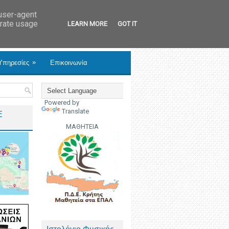
 user-agent
erate usage
LEARN MORE
GOT IT
»
Υπηρεσίες
Επικοινωνία
Powered by
Translate
Ε
ΜΑΘΗΤΕΙΑ