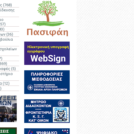
ς
(768)
αίδευσης
ιο
(57)
83)
έων
(36)
μβούλια
 σχολείων
7)
369)
ραφές
(5)
ιστήριο
α
(12)
)