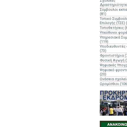
Σχολικές
Δραστηριότητε
Σύμβουλοι εκπ
(81)
Τοπικό Συμβούλ
Επιλογής (ΤΣΕ)
Τοποθετήσεις
(
Υπεύθυνοι φορ
Υπηρεσιακά Συ
(119)
Υποδιευθυντές
(73)
Φροντιστήρια
(
Φυσική Αγωγή
(
Ψηφιακές Υπογ
Ψηφιακό φροντ
(20)
Ωνάσεια σχολεί
Ωρομίσθιοι
(106