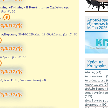
nning: eTwinning - H Kοινότητα των Σχολείων της
 (λεπτά): 90
ική
Αποτελέσμα
συμμετοχής
εξετάσεων 
Μαΐου 2026
 της Ευρώπης
: 30-10-2020, ώρα: 19:00, διάρκεια (λεπτά): 60
συμμετοχής
διάρκεια (λεπτά): 60
Χρήσιμες
Κατηγορίες
συμμετοχής
Άδειες
(24)
Ανακοινώσεις
(
0, ώρα: 11:00, διάρκεια (λεπτά): 60
Αναπληρωτές
(
Αποσπάσεις
(59
Δελτία Τύπου
(
συμμετοχής
Διευθυντές Σχ
(183)
Διευθυντές φο
Διορισμοί
(195)