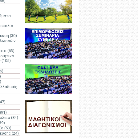
66)
)
Θέματα
ασκαλία
δευση
(30)
γλωσσών
ατα
(63)
οιητικό
ς
(105)
6)
)
)
λλαδικές
(47)
891)
ολεία
(84)
39)
ία
(53)
δευσης
(24)