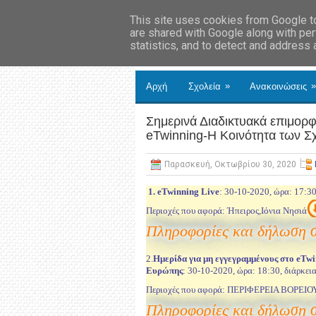
This site uses cookies from Google to 
are shared with Google along with per
statistics, and to detect and address
»
»
Αρχή
Σχολεία
Ανακοινώσεις
Σημερινά Διαδικτυακά επιμορφ
eTwinning-Η Κοινότητα των Σ
Παρασκευή, Οκτωβρίου 30, 2020
1. eTwinning Live
: 30-10-2020, ώρα: 17:30,
Περιοχές που αφορά: Ήπειρος,Ιόνια Νησιά
Πληροφορίες και δήλωση 
2.
Ημερίδα για μη εγγεγραμμένους στο eTwi
Ευρώπης
: 30-10-2020, ώρα: 18:30, διάρκεια
Περιοχές που αφορά: ΠΕΡΙΦΕΡΕΙΑ ΒΟΡΕΙΟΥ 
Πληροφορίες και δήλωση 