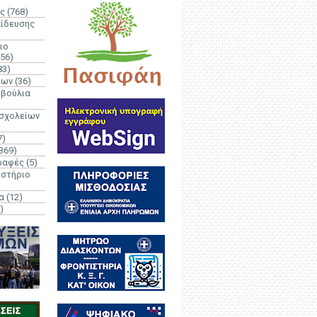
ς
(768)
αίδευσης
ιο
(56)
83)
έων
(36)
μβούλια
 σχολείων
7)
369)
ραφές
(5)
ιστήριο
α
(12)
)