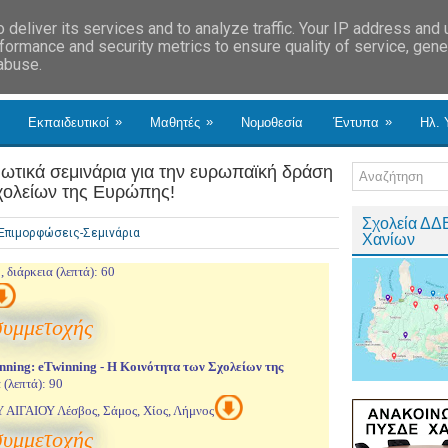
deliver its services and to analyze traffic. Your IP address and
formance and security metrics to ensure quality of service, gen
 abuse.
»
»
»
Εκπαιδευτικοί
Μαθητές
Νομοθεσία
Έντυπα
Ηλ. 
ωτικά σεμινάρια για την ευρωπαϊκή δράση
χολείων της Ευρώπης!
Σχολεία ΔΔ
Επιμορφώσεις-Σεμινάρια
Χανίων
 διάρκεια (λεπτά): 60
συμμετοχής
nning: eTwinning - H Kοινότητα των Σχολείων της
 (λεπτά): 90
ΑΙΓΑΙΟΥ Λέσβος, Σάμος, Χίος, Λήμνος
συμμετοχής