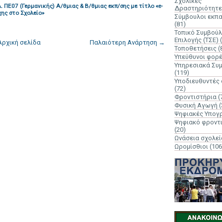
Σχολικές
 ΠΕ07 (Γερμανικής) Α/θμιας & Β/θμιας εκπ/σης με τίτλο «e-
Δραστηριότητε
ης στο Σχολείο»
Σύμβουλοι εκπ
(81)
Τοπικό Συμβούλ
Επιλογής (ΤΣΕ)
Αρχική σελίδα
Παλαιότερη Ανάρτηση →
Τοποθετήσεις
(
Υπεύθυνοι φορ
Υπηρεσιακά Συ
(119)
Υποδιευθυντές
(72)
Φροντιστήρια
(
Φυσική Αγωγή
(
Ψηφιακές Υπογ
Ψηφιακό φροντ
(20)
Ωνάσεια σχολεί
Ωρομίσθιοι
(106