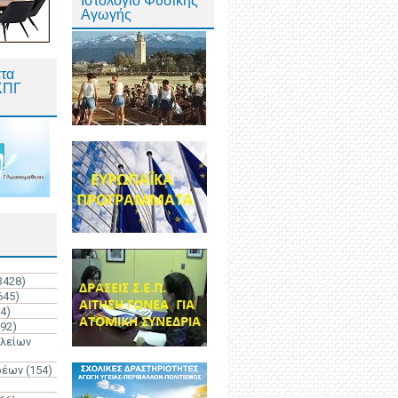
Ιστολόγιο Φυσικής
Αγωγής
τα
ΚΠΓ
3428)
645)
4)
192)
ολείων
ρέων
(154)