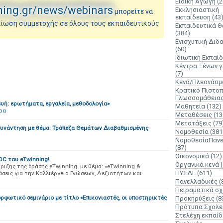
Ειδική Αγωγή
(2
ning.gr/news/webinars
Εκκλησιαστική
μπορείτε να
εκπαίδευση
(43
εβαίωση συμμετοχής σε όλους τους εκπαιδευτικούς
Εκπαιδευτικά 
(384)
Ενισχυτική Διδ
(60)
Ιδιωτική Εκπαί
Κέντρα Ξένων 
(7)
Κενά/Πλεονάσμ
Κρατικό Πιστοπ
Γλωσσομάθεια
υή: ερωτήματα, εργαλεία, μεθοδολογία»
Μαθητεία
(132)
ρα
Μεταθέσεις
(13
Μετατάξεις
(79
υνάντηση με θέμα: Τράπεζα Θεμάτων Διαβαθμισμένης
Νομοθεσία
(381
ΝομοθεσίαΠανε
(87)
Οικονομικά
(12)
OC του eTwinning!
Οργανικά κενά
ξης της δράσης eTwinning με θέμα: «eTwinning &
ΠΥΣΔΕ
(611)
σεις για την Καλλιέργεια Γνώσεων, Δεξιοτήτων και
Πανελλαδικές
(
Πειραματικά σχ
φωτικό σεμινάριο με τίτλο «Επικονιαστές, οι υποστηρικτές
Προκηρύξεις
(8
Πρότυπα Σχολε
Στελέχη εκπαί