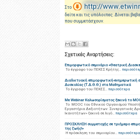
http://www.etwin
Στο
δείτε και τις υπόλοιπες. Δίνεται β
που συμμετάσχουν
.
Σχετικές Αναρτήσεις:
Επιμορφωτικό σεμινάριο «Θεατρική Διασκε
Το έγγραφο του ΠΕΚΕΣ Κρήτης…
περισσότε
Διαδικτυακή επιμορφωτική-ενημερωτική σ
Δυσκολίας (Τ.Δ.Θ.Θ.) στα Μαθηματικά
Το έγγραφο του ΠΕΚΕΣ…
περισσότερα
Με Webinar Καλωσορίσματος ξεκινά το MO
To MOOC του Εθνικού Οργανισμού Υποστήρι
Εργαστήρια Δεξιοτήτων: Συνεργατικές Δρά
Ικανοτήτων» ξεκινά σε λιγό…
περισσότερα
ΠΡΟΣΚΛΗΣΗ συμμετοχής σε τριήμερο επιμορ
της ζωής!»
Η πρόσκληση του σεμιναρίου…
περισσότερα