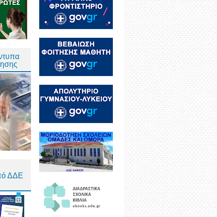
Έντυπα
τησης
πό ΔΔΕ