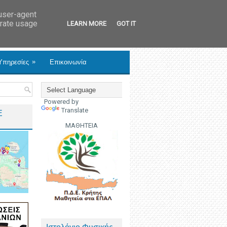
 user-agent
erate usage
LEARN MORE
GOT IT
»
Υπηρεσίες
Επικοινωνία
Powered by
Translate
Ε
ΜΑΘΗΤΕΙΑ