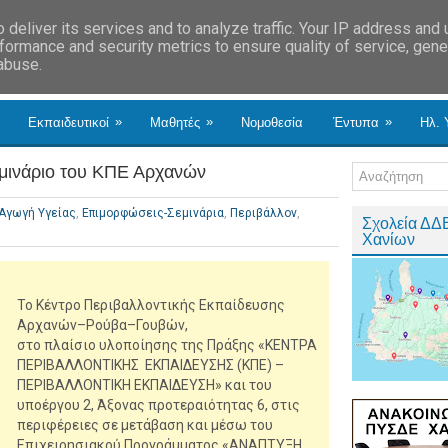
deliver its services and to analyze traffic. Your IP address and
formance and security metrics to ensure quality of service, gen
 abuse.
»
»
»
Εκπαιδευτικοί
Μαθητές
Νομοθεσία
Έντυπα
Ηλ. 
εμινάριο του ΚΠΕ Αρχανών
Αγωγή Υγείας
,
Επιμορφώσεις-Σεμινάρια
,
Περιβάλλον
,
Σχολεία ΔΔ
Χανίων
Το Κέντρο Περιβαλλοντικής Εκπαίδευσης
Αρχανών–Ρούβα–Γουβών,
στο πλαίσιο υλοποίησης της Πράξης «ΚΕΝΤΡΑ
ΠΕΡΙΒΑΛΛΟΝΤΙΚΗΣ ΕΚΠΑΙΔΕΥΣΗΣ (ΚΠΕ) –
ΠΕΡΙΒΑΛΛΟΝΤΙΚΗ ΕΚΠΑΙΔΕΥΣΗ» και του
υποέργου 2, Άξονας προτεραιότητας 6, στις
περιφέρειες σε μετάβαση και μέσω του
Επιχειρησιακού Προγράμματος «ΑΝΑΠΤΥΞΗ