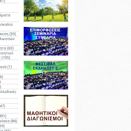
67)
)
Θέματα
ασκαλία
δευση
(30)
γλωσσών
ατα
(63)
οιητικό
ς
(105)
Κενά
(1)
6)
)
)
λλαδικές
(47)
891)
ολεία
(84)
39)
ία
(53)