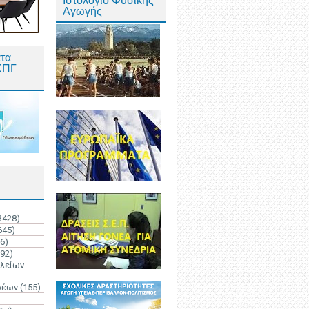
Ιστολόγιο Φυσικής
Αγωγής
τα
ΚΠΓ
3428)
645)
6)
192)
ολείων
ρέων
(155)