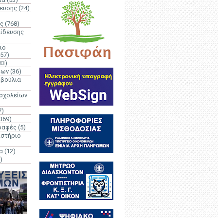
δευσης
(24)
ς
(768)
αίδευσης
ιο
(57)
83)
έων
(36)
μβούλια
 σχολείων
7)
369)
ραφές
(5)
ιστήριο
α
(12)
)