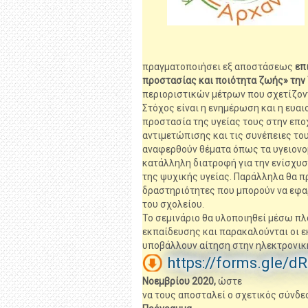
πραγματοποιήσει εξ αποστάσεως
επι
προστασίας και ποιότητα ζωής» την 
περιοριστικών μέτρων που σχετίζοντ
Στόχος είναι η ενημέρωση και η ευα
προστασία της υγείας τους στην επο
αντιμετώπισης και τις συνέπειες του
αναφερθούν θέματα όπως τα υγειονο
κατάλληλη διατροφή για την ενίσχυσ
της ψυχικής υγείας. Παράλληλα θα 
δραστηριότητες που μπορούν να εφα
του σχολείου.
Το σεμινάριο θα υλοποιηθεί μέσω 
εκπαίδευσης και παρακαλούνται οι ε
υποβάλλουν αίτηση στην ηλεκτρονι
https://forms.gle
Νοεμβρίου 2020,
ώστε
να τους αποσταλεί ο σχετικός σύνδε