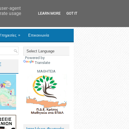
 user-agent
erate usage
LEARN MORE
GOT IT
»
Υπηρεσίες
Επικοινωνία
Powered by
Translate
Ε
ΜΑΘΗΤΕΙΑ