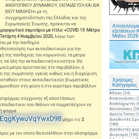
ΑΝΘΡΩΠΙΝΟΥ ΔΥΝΑΜΙΚΟΥ, ΕΚΠΑΙΔΕΥΣΗ ΚΑΙ ΔΙΑ
ΒΙΟΥ ΜΑΘΗΣΗ» με τη
συγχρηματοδότηση της Ελλάδας και της
Ευρωπαϊκής Ένωσης, πρόκειται να
Αποτελέσμα
μορφωτικό σεμινάριο με τίτλο: «COVID 19: Μέτρα
εξετάσεων 
Μαΐου 2026
Τετάρτη 4 Νοεμβρίου 2020,
λόγω των
αι με την πανδημία.
ισθητοποίηση των εκπαιδευτικών για την
χή της πανδημίας του κορωνοϊού, τα μέτρα
ς σε όλη την εκπαιδευτική κοινότητα. Θα
μικά μέτρα προστασίας στο περιβάλλον, η
η της σωματικής υγείας καθώς και η διαχείριση
προταθούν στους εκπαιδευτικούς βιωματικές
Χρήσιμες
Κατηγορίες
ρμοσθούν στη φύση ή στο ευρύτερο περιβάλλον
Άδειες
(24)
πλατφόρμας σύγχρονης εξ αποστάσεως
Ανακοινώσεις
(
Αναπληρωτές
(
κπαιδευτικοί που θέλουν να συμμετάσχουν να
Αποσπάσεις
(59
κή φόρμα
Δελτία Τύπου
(
/dREqgKywuVqYwxD98
μέχρι τις
2
Διευθυντές Σχ
(184)
Διευθυντές φο
σμος με τον οποίο θα εισέλθουν στην πλατφόρμα.
Διορισμοί
(195)