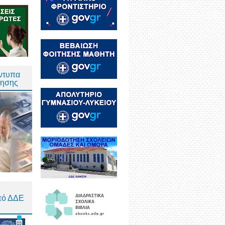
Έντυπα
τησης
πό ΔΔΕ