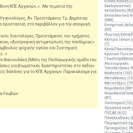
Ειδική Αγωγή
(2
Εκκλησιαστική
θυνη ΚΠΕ Αρχανών, «…Με τη ματιά της
εκπαίδευση
(43
Εκπαιδευτικά 
Υγιεινολόγος, Αν. Προϊστάμενος Τμ. Δημόσιας
(384)
α προστασίας στο περιβάλλον για την αποφυγή
Ενισχυτική Διδ
(60)
Ιδιωτική Εκπαί
ινικός διαιτολόγος, Προϊστάμενος του τμήματος
Κέντρα Ξένων 
είου, «Διατροφική αντιμετώπιση της πανδημίας»
(7)
ύμβουλος ψυχικής υγείας και Συστημική
Κενά/Πλεονάσμ
εί…»
Κρατικό Πιστοπ
Γλωσσομάθεια
να Φανιουδάκη (Μέλη της Παιδαγωγικής ομάδα του
Λειτουργικές
σεις για βιωματικές δραστηριότητες στο πεδίο»
Τοποθετήσεις-
ίς δαπάνες για το ΚΠΕ Αρχανών. Παρακαλούμε για
Μαθητεία
(132)
Μεταθέσεις
(13
Μετατάξεις
(79
Νομοθεσία
(381
ΝομοθεσίαΠανε
βα-Γουβών
(87)
Οικονομικά
(12)
Οργανικά κενά
ΠΥΣΔΕ
(612)
Πανελλαδικές
(
Πειραματικά σχ
Προκηρύξεις
(8
Πρότυπα Σχολε