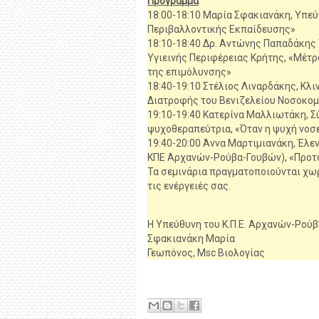
Πρόγραμμα
18:00-18:10 Μαρία Σφακιανάκη, Υπεύ
Περιβαλλοντικής Εκπαίδευσης»
18:10-18:40 Δρ. Αντώνης Παπαδάκης 
Υγιεινής Περιφέρειας Κρήτης, «Μέτρ
της επιμόλυνσης»
18:40-19:10 Στέλιος Λιναρδάκης, Κλ
Διατροφής του Βενιζελείου Νοσοκομ
19:10-19:40 Κατερίνα Μαλλιωτάκη, Σ
ψυχοθεραπεύτρια, «Όταν η ψυχή νοσ
19:40-20:00 Άννα Μαρτιμιανάκη, Έλε
ΚΠΕ Αρχανών-Ρούβα-Γουβών), «Προτά
Τα σεμινάρια πραγματοποιούνται χωρ
τις ενέργειές σας.
Η Υπεύθυνη του Κ.Π.Ε. Αρχανών-Ρού
Σφακιανάκη Μαρία
Γεωπόνος, Msc Βιολογίας