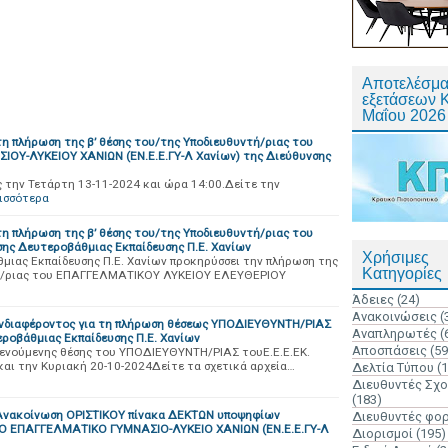
Αποτελέσμα
εξετάσεων 
Μαΐου 2026
η πλήρωση της β’ θέσης του/της Υποδιευθυντή/ριας του
ΟΥ-ΛΥΚΕΙΟΥ ΧΑΝΙΩΝ (ΕΝ.Ε.Ε.ΓΥ-Λ Χανίων) της Διεύθυνσης
 την Τετάρτη 13-11-2024 και ώρα 14:00.Δείτε την
ισσότερα
η πλήρωση της β’ θέσης του/της Υποδιευθυντή/ριας του
σης Δευτεροβάθμιας Εκπαίδευσης Π.Ε. Χανίων
Χρήσιμες
ιας Εκπαίδευσης Π.Ε. Χανίων προκηρύσσει την πλήρωση της
Κατηγορίες
ντή/ριας του ΕΠΑΓΓΕΛΜΑΤΙΚΟΥ ΛΥΚΕΙΟΥ ΕΛΕΥΘΕΡΙΟΥ
Άδειες
(24)
Ανακοινώσεις
(
Ενδιαφέροντος για τη πλήρωση θέσεως ΥΠΟΔΙΕΥΘΥΝΤΗ/ΡΙΑΣ
Αναπληρωτές
(
εροβάθμιας Εκπαίδευσης Π.Ε. Χανίων
Αποσπάσεις
(59
νούμενης θέσης του ΥΠΟΔΙΕΥΘΥΝΤΗ/ΡΙΑΣ τουΕ.Ε.Ε.ΕΚ.
αι την Κυριακή 20-10-2024Δείτε τα σχετικά αρχεία…
Δελτία Τύπου
(
Διευθυντές Σχ
(183)
 Ανακοίνωση ΟΡΙΣΤΙΚΟΥ πίνακα ΔΕΚΤΩΝ υποψηφίων
Διευθυντές φο
ΚΟ ΕΠΑΓΓΕΛΜΑΤΙΚΟ ΓΥΜΝΑΣΙΟ-ΛΥΚΕΙΟ ΧΑΝΙΩΝ (ΕΝ.Ε.Ε.ΓΥ-Λ
Διορισμοί
(195)