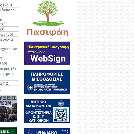
ς
(768)
αίδευσης
ιο
(56)
83)
έων
(36)
μβούλια
 σχολείων
7)
369)
ραφές
(5)
ιστήριο
α
(12)
)