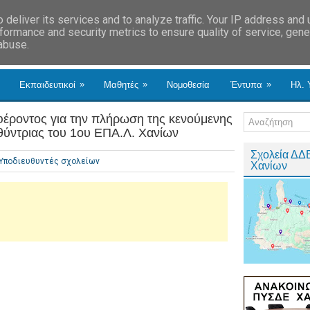
deliver its services and to analyze traffic. Your IP address and
formance and security metrics to ensure quality of service, gen
 abuse.
»
»
»
Εκπαιδευτικοί
Μαθητές
Νομοθεσία
Έντυπα
Ηλ. 
έροντος για την πλήρωση της κενούμενης
ύντριας του 1ου ΕΠΑ.Λ. Χανίων
Σχολεία ΔΔ
Υποδιευθυντές σχολείων
Χανίων