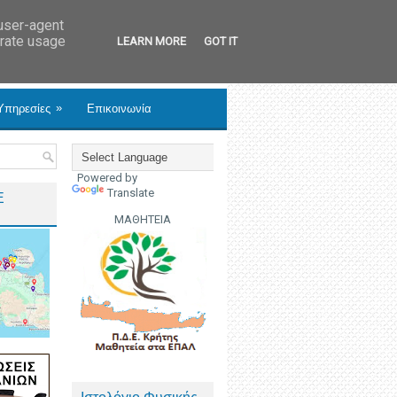
 user-agent
erate usage
LEARN MORE
GOT IT
»
Υπηρεσίες
Επικοινωνία
Powered by
Translate
Ε
ΜΑΘΗΤΕΙΑ