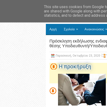
This site uses cookies from Google to 
are shared with Google along with per
statistics, and to detect and address
»
»
Αρχή
Σχολεία
Ανακοινώσεις
Πρόσκληση εκδήλωσης ενδιαφ
θέσης Υποδιευθυντή/Υποδιευθ
Παρασκευή, Οκτωβρίου 23, 2020
H προκήρυξη