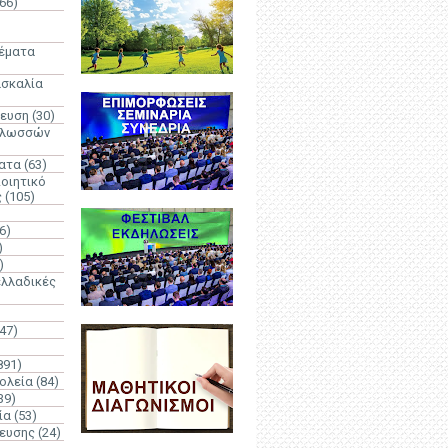
66)
)
Θέματα
ασκαλία
δευση
(30)
γλωσσών
ατα
(63)
οιητικό
ς
(105)
6)
)
)
λλαδικές
(47)
891)
ολεία
(84)
39)
ία
(53)
δευσης
(24)