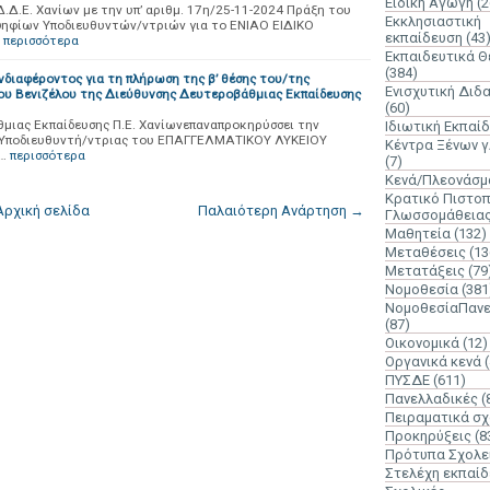
Ειδική Αγωγή
(2
Δ.Δ.Ε. Χανίων με την υπ’ αριθμ. 17η/25-11-2024 Πράξη του
Εκκλησιαστική
ψηφίων Υποδιευθυντών/ντριών για το ΕΝΙΑΟ ΕΙΔΙΚΟ
εκπαίδευση
(43
περισσότερα
Εκπαιδευτικά 
(384)
ιαφέροντος για τη πλήρωση της β’ θέσης του/της
Ενισχυτική Διδ
ου Βενιζέλου της Διεύθυνσης Δευτεροβάθμιας Εκπαίδευσης
(60)
μιας Εκπαίδευσης Π.Ε. Χανίωνεπαναπροκηρύσσει την
Ιδιωτική Εκπαί
ς Υποδιευθυντή/ντριας του ΕΠΑΓΓΕΛΜΑΤΙΚΟΥ ΛΥΚΕΙΟΥ
Κέντρα Ξένων 
…
περισσότερα
(7)
Κενά/Πλεονάσμ
Κρατικό Πιστοπ
Αρχική σελίδα
Παλαιότερη Ανάρτηση →
Γλωσσομάθεια
Μαθητεία
(132)
Μεταθέσεις
(13
Μετατάξεις
(79
Νομοθεσία
(381
ΝομοθεσίαΠανε
(87)
Οικονομικά
(12)
Οργανικά κενά
ΠΥΣΔΕ
(611)
Πανελλαδικές
(
Πειραματικά σχ
Προκηρύξεις
(8
Πρότυπα Σχολε
Στελέχη εκπαί