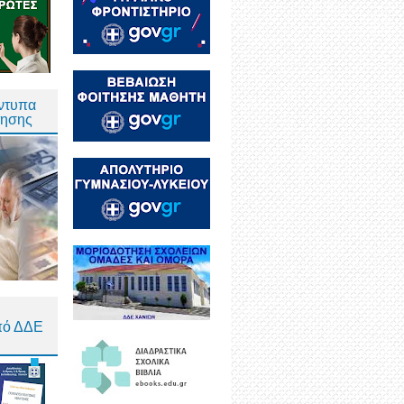
Έντυπα
τησης
πό ΔΔΕ