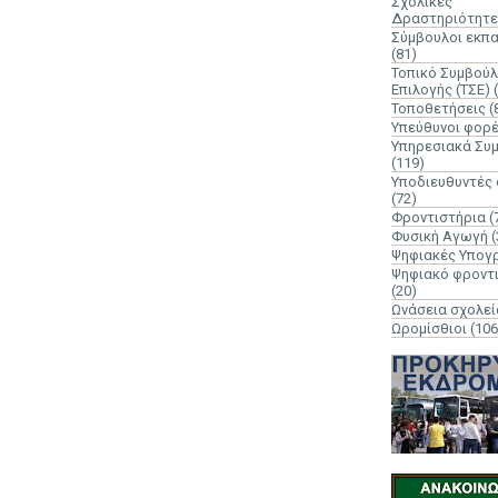
Σχολικές
Δραστηριότητε
Σύμβουλοι εκπ
(81)
Τοπικό Συμβούλ
Επιλογής (ΤΣΕ)
Τοποθετήσεις
(
Υπεύθυνοι φορ
Υπηρεσιακά Συ
(119)
Υποδιευθυντές
(72)
Φροντιστήρια
(
Φυσική Αγωγή
(
Ψηφιακές Υπογ
Ψηφιακό φροντ
(20)
Ωνάσεια σχολεί
Ωρομίσθιοι
(106