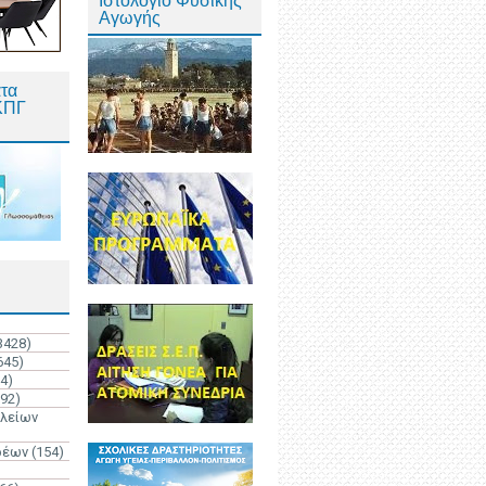
Ιστολόγιο Φυσικής
Αγωγής
τα
ΚΠΓ
3428)
645)
4)
192)
ολείων
ρέων
(154)