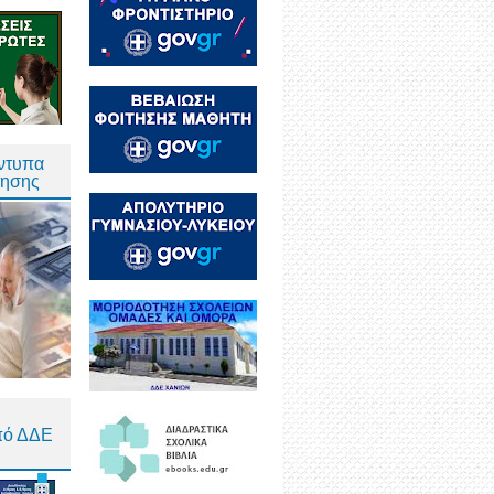
Έντυπα
τησης
πό ΔΔΕ