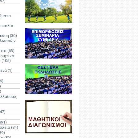
67)
)
Θέματα
ασκαλία
δευση
(30)
γλωσσών
ατα
(63)
οιητικό
ς
(105)
Κενά
(1)
6)
)
)
λλαδικές
(47)
891)
ολεία
(84)
39)
ία
(53)