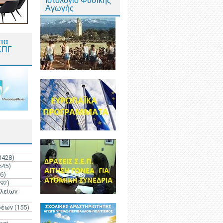
Ιστολόγιο Φυσικής
Αγωγής
τα
ΚΠΓ
3428)
645)
6)
192)
ολείων
ρέων
(155)