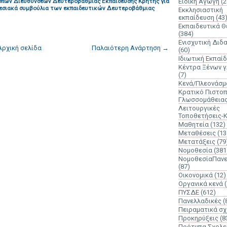
πών Διευθύνσεων Δευτεροβάθμιας Εκπαίδευσης Κρήτης για
Ειδική Αγωγή
(2
εσιακά συμβούλια των εκπαιδευτικών Δευτεροβάθμιας
Εκκλησιαστική
εκπαίδευση
(43
Εκπαιδευτικά 
(384)
Ενισχυτική Διδ
Αρχική σελίδα
Παλαιότερη Ανάρτηση →
(60)
Ιδιωτική Εκπαί
Κέντρα Ξένων 
(7)
Κενά/Πλεονάσμ
Κρατικό Πιστοπ
Γλωσσομάθεια
Λειτουργικές
Τοποθετήσεις-
Μαθητεία
(132)
Μεταθέσεις
(13
Μετατάξεις
(79
Νομοθεσία
(381
ΝομοθεσίαΠανε
(87)
Οικονομικά
(12)
Οργανικά κενά
ΠΥΣΔΕ
(612)
Πανελλαδικές
(
Πειραματικά σχ
Προκηρύξεις
(8
Πρότυπα Σχολε