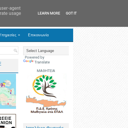
 user-agent
erate usage
LEARN MORE
GOT IT
»
Υπηρεσίες
Επικοινωνία
Powered by
Translate
Ε
ΜΑΘΗΤΕΙΑ