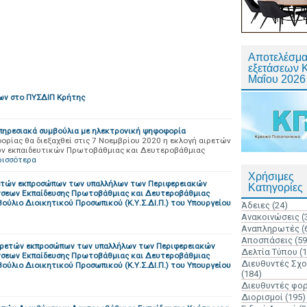
Αποτελέσμα
εξετάσεων 
Μαΐου 2026
ων στο ΠΥΣΔΙΠ Κρήτης
πηρεσιακά συμβούλια με ηλεκτρονική ψηφοφορία
ρίας θα διεξαχθεί στις 7 Νοεμβρίου 2020 η εκλογή αιρετών
ων εκπαιδευτικών Πρωτοβάθμιας και Δευτεροβάθμιας
ρισσότερα
Χρήσιμες
ρετών εκπροσώπων των υπαλλήλων των Περιφερειακών
Κατηγορίες
νσεων Εκπαίδευσης Πρωτοβάθμιας και Δευτεροβάθμιας
ούλιο Διοικητικού Προσωπικού (Κ.Υ.Σ.ΔΙ.Π.) του Υπουργείου
Άδειες
(24)
Ανακοινώσεις
(
Αναπληρωτές
(
Αποσπάσεις
(59
αιρετών εκπροσώπων των υπαλλήλων των Περιφερειακών
Δελτία Τύπου
(
νσεων Εκπαίδευσης Πρωτοβάθμιας και Δευτεροβάθμιας
Διευθυντές Σχ
ούλιο Διοικητικού Προσωπικού (Κ.Υ.Σ.ΔΙ.Π.) του Υπουργείου
(184)
Διευθυντές φο
Διορισμοί
(195)