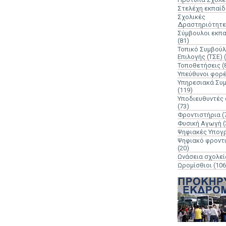
Στελέχη εκπαί
Σχολικές
Δραστηριότητε
Σύμβουλοι εκπ
(81)
Τοπικό Συμβούλ
Επιλογής (ΤΣΕ)
Τοποθετήσεις
(
Υπεύθυνοι φορ
Υπηρεσιακά Συ
(119)
Υποδιευθυντές
(73)
Φροντιστήρια
(
Φυσική Αγωγή
(
Ψηφιακές Υπογ
Ψηφιακό φροντ
(20)
Ωνάσεια σχολεί
Ωρομίσθιοι
(106