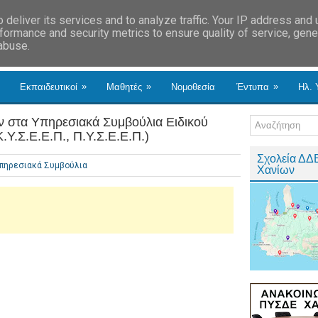
deliver its services and to analyze traffic. Your IP address and
formance and security metrics to ensure quality of service, gen
 abuse.
»
»
»
Εκπαιδευτικοί
Μαθητές
Νομοθεσία
Έντυπα
Ηλ. 
 στα Υπηρεσιακά Συμβούλια Ειδικού
Υ.Σ.Ε.Ε.Π., Π.Υ.Σ.Ε.Ε.Π.)
Σχολεία ΔΔ
πηρεσιακά Συμβούλια
Χανίων