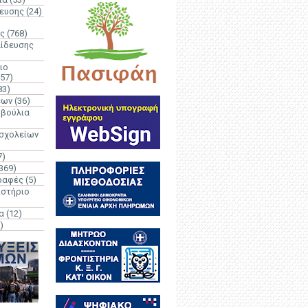
δευσης
(24)
ς
(768)
αίδευσης
ιο
(57)
83)
έων
(36)
μβούλια
 σχολείων
7)
369)
ραφές
(5)
ιστήριο
α
(12)
)