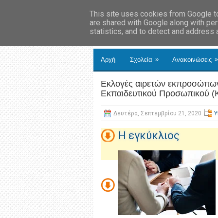
This site uses cookies from Google to 
are shared with Google along with per
statistics, and to detect and address
»
»
Αρχή
Σχολεία
Ανακοινώσεις
Εκλογές αιρετών εκπροσώπων
Εκπαιδευτικού Προσωπικού (Κ.
Δευτέρα, Σεπτεμβρίου 21, 2020
Υ
H εγκύκλιος