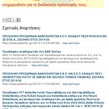
ενημερωθούν για τη διαδικασία πρόσληψής τους.
Σχετικές Αναρτήσεις:
ΠΡΟΣΛΗΨH ΠΡΟΣΩΡΙΝΩΝ ΑΝΑΠΛΗΡΩΤΩΝ Ε.Ε.Π. ΚΛΑΔΟΥ ΠΕ23-ΨΥΧΟΛΟΓΩΝ
ΣΕ ΕΠΑ.Λ., ΣΧΟΛΙΚΟ ΕΤΟΣ 2019-20
http://www.pdekritis.gr/2019/12/04/28738/…
περισσότερα
Προσλήψεις αναπληρωτών στη ΔΔΕ Χανίων
Από το Υπουργείο Παιδείας και Θρησκευμάτων ανακοινώνεται ότι, για το
διδακτικό έτος 2019-2020, προσλαμβάνονται προσωρινοί αναπληρωτές,
πλήρους ή μειωμένου ωραρίου, με σχέση εργασίας Ιδιωτικού Δικαίου
Ορισμένου Χρόνου. …
περισσότερα
ΠΡΟΣΛΗΨH ΠΡΟΣΩΡΙΝΩΝ ΑΝΑΠΛΗΡΩΤΩΝ Ε.Β.Π. ΚΑΙ Ε.Ε.Π. ΚΛΑΔΟΥ ΠΕ21-
ΘΕΡΑΠΕΥΤΩΝ ΛΟΓΟΥ ΣΕ ΣΜΕΑΕ ΚΑΙ ΣΧΟΛΕΙΟ ΓΕΝΙΚΗΣ ΠΑΙΔΕΙΑΣ, ΣΧΟΛΙΚΟ
ΕΤΟΣ 2019-20
http://www.pdekritis.gr/2019/11/29/28693/…
περισσότερα
Προσλήψεις 377 εκπαιδευτικών Πρωτοβάθμιας και Δευτεροβάθμιας
Εκπαίδευσης, στην Ειδική Αγωγή και Εκπαίδευση καθώς και στη Γενική
Εκπαίδευση, ως προσωρινών αναπληρωτών, με σχέση εργασίας Ιδιωτικού
Δικαίου Ορισμένου Χρόνου, για το διδακτικό έτος 2022-2023, βάσει Ειδικής
Προκήρυξης κάλυψης λειτουργικών κενών [άρθρο 86 του ν. 4547/2018 (Α΄