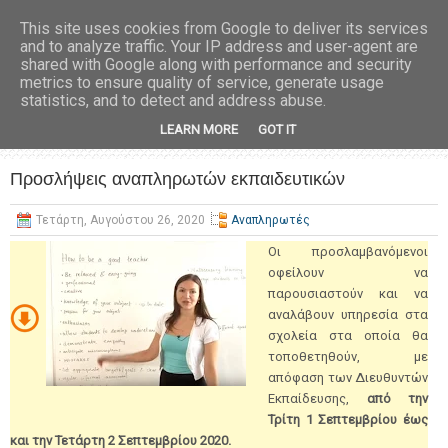
This site uses cookies from Google to deliver its services
and to analyze traffic. Your IP address and user-agent are
shared with Google along with performance and security
metrics to ensure quality of service, generate usage
statistics, and to detect and address abuse.
LEARN MORE
GOT IT
Προσλήψεις αναπληρωτών εκπαιδευτικών
Τετάρτη, Αυγούστου 26, 2020
Αναπληρωτές
Οι προσλαμβανόμενοι
οφείλουν να
παρουσιαστούν και να
αναλάβουν υπηρεσία στα
σχολεία στα οποία θα
τοποθετηθούν, με
απόφαση των Διευθυντών
Εκπαίδευσης,
από την
Τρίτη 1 Σεπτεμβρίου έως
και την Τετάρτη 2 Σεπτεμβρίου 2020.