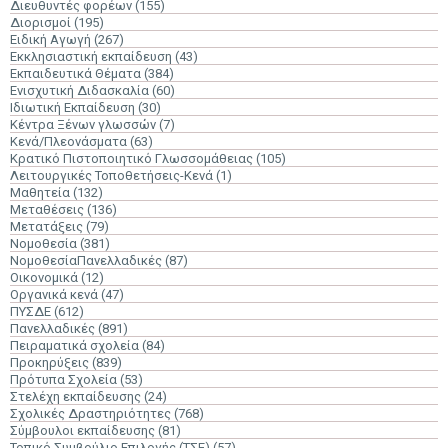
Διευθυντές φορέων
(155)
Διορισμοί
(195)
Ειδική Αγωγή
(267)
Εκκλησιαστική εκπαίδευση
(43)
Εκπαιδευτικά Θέματα
(384)
Ενισχυτική Διδασκαλία
(60)
Ιδιωτική Εκπαίδευση
(30)
Κέντρα Ξένων γλωσσών
(7)
Κενά/Πλεονάσματα
(63)
Κρατικό Πιστοποιητικό Γλωσσομάθειας
(105)
Λειτουργικές Τοποθετήσεις-Κενά
(1)
Μαθητεία
(132)
Μεταθέσεις
(136)
Μετατάξεις
(79)
Νομοθεσία
(381)
ΝομοθεσίαΠανελλαδικές
(87)
Οικονομικά
(12)
Οργανικά κενά
(47)
ΠΥΣΔΕ
(612)
Πανελλαδικές
(891)
Πειραματικά σχολεία
(84)
Προκηρύξεις
(839)
Πρότυπα Σχολεία
(53)
Στελέχη εκπαίδευσης
(24)
Σχολικές Δραστηριότητες
(768)
Σύμβουλοι εκπαίδευσης
(81)
Τοπικό Συμβούλιο Επιλογής (ΤΣΕ)
(57)