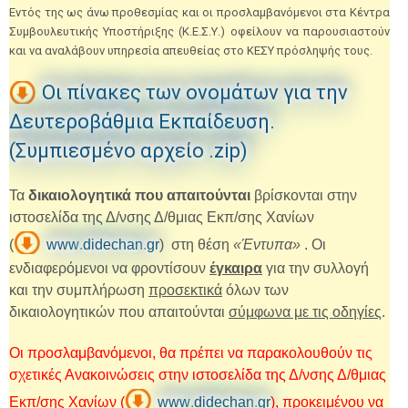
Εντός της ως άνω προθεσμίας και οι προσλαμβανόμενοι στα Κέντρα
Συμβουλευτικής Υποστήριξης (Κ.Ε.Σ.Υ.) οφείλουν να παρουσιαστούν
και να αναλάβουν υπηρεσία απευθείας στο ΚΕΣΥ πρόσληψής τους.
Οι πίνακες των ονομάτων για την
Δευτεροβάθμια Εκπαίδευση.
(Συμπιεσμένο αρχείο .zip)
Τα
δικαιολογητικά που απαιτούνται
βρίσκονται στην
ιστοσελίδα της Δ/νσης Δ/θμιας Εκπ/σης Χανίων
(
www
.
didechan
.
gr
)
στη θέση
«Έντυπα»
. Οι
ενδιαφερόμενοι να φροντίσουν
έγκαιρα
για την συλλογή
και την συμπλήρωση
προσεκτικά
όλων των
δικαιολογητικών που απαιτούνται
σύμφωνα με τις οδηγίες
.
Οι προσλαμβανόμενοι, θα πρέπει να παρακολουθούν τις
σχετικές Ανακοινώσεις στην ιστοσελίδα της Δ/νσης Δ/θμιας
Εκπ/σης Χανίων (
www
.
didechan
.
gr
), προκειμένου να