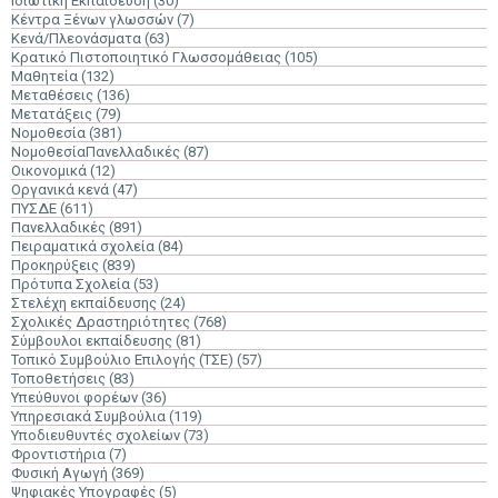
Ιδιωτική Εκπαίδευση
(30)
Κέντρα Ξένων γλωσσών
(7)
Κενά/Πλεονάσματα
(63)
Κρατικό Πιστοποιητικό Γλωσσομάθειας
(105)
Μαθητεία
(132)
Μεταθέσεις
(136)
Μετατάξεις
(79)
Νομοθεσία
(381)
ΝομοθεσίαΠανελλαδικές
(87)
Οικονομικά
(12)
Οργανικά κενά
(47)
ΠΥΣΔΕ
(611)
Πανελλαδικές
(891)
Πειραματικά σχολεία
(84)
Προκηρύξεις
(839)
Πρότυπα Σχολεία
(53)
Στελέχη εκπαίδευσης
(24)
Σχολικές Δραστηριότητες
(768)
Σύμβουλοι εκπαίδευσης
(81)
Τοπικό Συμβούλιο Επιλογής (ΤΣΕ)
(57)
Τοποθετήσεις
(83)
Υπεύθυνοι φορέων
(36)
Υπηρεσιακά Συμβούλια
(119)
Υποδιευθυντές σχολείων
(73)
Φροντιστήρια
(7)
Φυσική Αγωγή
(369)
Ψηφιακές Υπογραφές
(5)