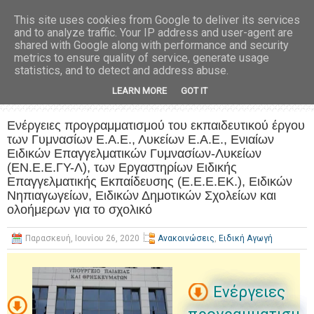
This site uses cookies from Google to deliver its services
and to analyze traffic. Your IP address and user-agent are
shared with Google along with performance and security
metrics to ensure quality of service, generate usage
statistics, and to detect and address abuse.
LEARN MORE
GOT IT
Ενέργειες προγραμματισμού του εκπαιδευτικού έργου
των Γυμνασίων Ε.Α.Ε., Λυκείων Ε.Α.Ε., Ενιαίων
Ειδικών Επαγγελματικών Γυμνασίων-Λυκείων
(ΕΝ.Ε.Ε.ΓΥ-Λ), των Εργαστηρίων Ειδικής
Επαγγελματικής Εκπαίδευσης (Ε.Ε.Ε.ΕΚ.), Ειδικών
Νηπιαγωγείων, Ειδικών Δημοτικών Σχολείων και
ολοήμερων για το σχολικό
Παρασκευή, Ιουνίου 26, 2020
Ανακοινώσεις
,
Ειδική Αγωγή
Ενέργειες