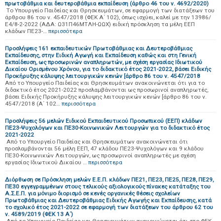
πρωτοβάθμια και δευτεροβάθμια εκπαίδευση (άρθρο 46 του ν. 4692/2020)
Tο Υπουργείο Παιδείας και Θρησκευμάτων, σε εφαρμογή των διατάξεων του
άρθρου 86 του ν. 4547/2018 (ΦΕΚ Α΄ 102), όπως ισχύει, καλεί με την 13986/
Ε4/8-2-2022 (ΑΔΑ: Ω31Π46ΜΤΛΗ-ΩΩΧ) ειδική πρόσκληση τα μέλη ΕΕΠ
κλάδων ΠΕ23-…
περισσότερα
Προσλήψεις 161 εκπαιδευτικών Πρωτοβάθμιας και Δευτεροβάθμιας
Εκπαίδευσης, στην Ειδική Αγωγή και Εκπαίδευση καθώς και στη Γενική
Εκπαίδευση, ως προσωρινών αναπληρωτών, με σχέση εργασίας Ιδιωτικού
Δικαίου Ορισμένου Χρόνου, για το διδακτικό έτος 2021-2022, βάσει Ειδικής
Προκήρυξης κάλυψης λειτουργικών κενών [άρθρο 86 του ν. 4547/2018
Από το Υπουργείο Παιδείας και Θρησκευμάτων ανακοινώνεται ότι για το
διδακτικό έτος 2021-2022 προσλαμβάνονται ως προσωρινοί αναπληρωτές,
βάσει Ειδικής Προκήρυξης κάλυψης λειτουργικών κενών [άρθρο 86 του ν.
4547/2018 (Α΄ 102…
περισσότερα
Προσλήψεις 56 μελών Ειδικού Εκπαιδευτικού Προσωπικού (ΕΕΠ) κλάδων
ΠΕ23-Ψυχολόγων και ΠΕ30-Κοινωνικών Λειτουργών για το διδακτικό έτος
2021-2022
Από το Υπουργείο Παιδείας και Θρησκευμάτων ανακοινώνεται ότι
προσλαμβάνονται 56 μέλη ΕΕΠ, 47 κλάδου ΠΕ23-Ψυχολόγων και 9 κλάδου
ΠΕ30-Κοινωνικών Λειτουργών, ως προσωρινοί αναπληρωτές με σχέση
εργασίας Ιδιωτικού Δικαίου …
περισσότερα
Διόρθωση σε Πρόσκληση μελών Ε.Ε.Π. κλάδων ΠΕ21, ΠΕ23, ΠΕ25, ΠΕ28, ΠΕ29,
ΠΕ30 εγγεγραμμένων στους τελικούς αξιολογικούς πίνακες κατάταξης του
Α.Σ.Ε.Π. για μόνιμο διορισμό σε κενές οργανικές θέσεις σχολείων
Πρωτοβάθμιας και Δευτεροβάθμιας Ειδικής Αγωγής και Εκπαίδευσης, κατά
το σχολικό έτος 2021-2022 σε εφαρμογή των διατάξεων του άρθρου 62 του
ν. 4589/2019 (ΦΕΚ 13 Α΄)