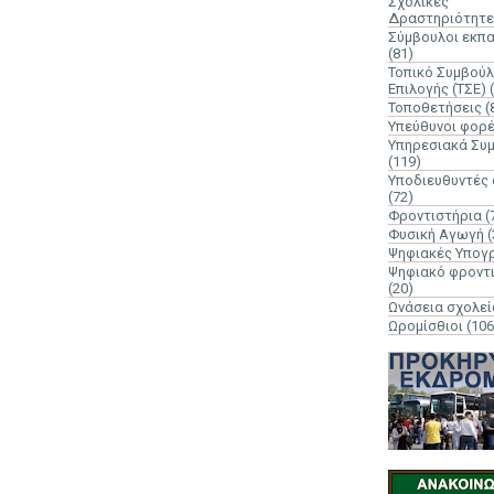
Σχολικές
Δραστηριότητε
Σύμβουλοι εκπ
(81)
Τοπικό Συμβούλ
Επιλογής (ΤΣΕ)
Τοποθετήσεις
(
Υπεύθυνοι φορ
Υπηρεσιακά Συ
(119)
Υποδιευθυντές
(72)
Φροντιστήρια
(
Φυσική Αγωγή
(
Ψηφιακές Υπογ
Ψηφιακό φροντ
(20)
Ωνάσεια σχολεί
Ωρομίσθιοι
(106