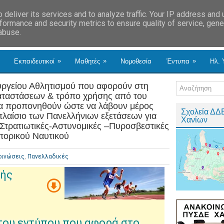
deliver its services and to analyze traffic. Your IP address and
formance and security metrics to ensure quality of service, gen
 abuse.
»
»
»
Εκπαιδευτικοί
Μαθητές
Νομοθεσία
Έντυπα
Ηλ. 
υργείου Αθλητισμού που αφορούν στη
καταστάσεων & τρόπο χρήσης από του
 να προπονηθούν ώστε να λάβουν μέρος
Σχολεία ΔΔ
πλαίσιο των Πανελλήνιων εξετάσεων για
Χανίων
Στρατιωτικές-Αστυνομικές –Πυροσβεστικές
πορικού Ναυτικού
οινώσεις
,
Πανελλαδικές
κής
του εντύπου που αφορά στο