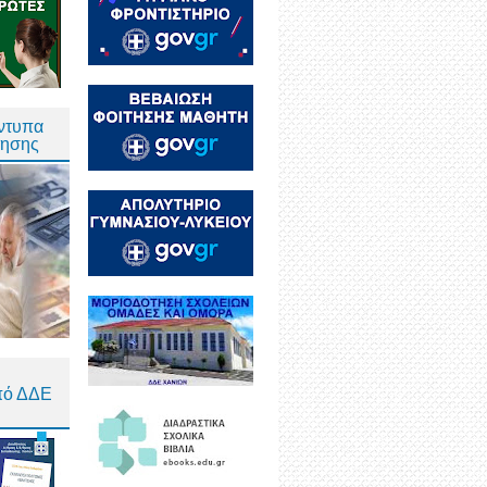
Έντυπα
τησης
πό ΔΔΕ