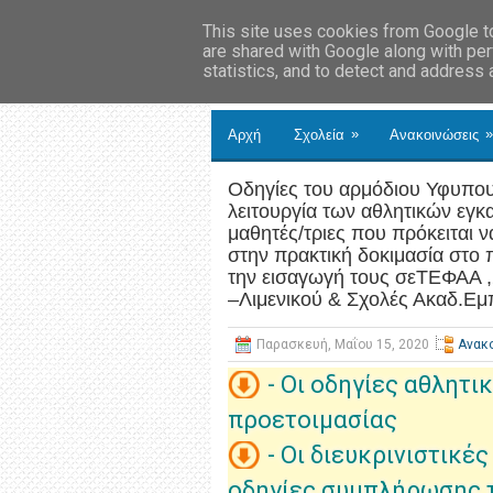
This site uses cookies from Google to 
are shared with Google along with per
statistics, and to detect and address
»
»
Αρχή
Σχολεία
Ανακοινώσεις
Οδηγίες του αρμόδιου Υφυπο
λειτουργία των αθλητικών εγ
μαθητές/τριες που πρόκειται
στην πρακτική δοκιμασία στο 
την εισαγωγή τους σεΤΕΦΑΑ ,
–Λιμενικού & Σχολές Ακαδ.Εμ
Παρασκευή, Μαΐου 15, 2020
Ανακ
- Οι οδηγίες αθλητι
προετοιμασίας
- Οι διευκρινιστικές
οδηγίες συμπλήρωσης 