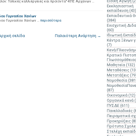
Ειδική Αγωγή
(2
λον: Τοπικές καλλιέργειες και προϊόντα"-ΚΠΕ Αρχανών …
Εκκλησιαστική
εκπαίδευση
(43
Εκπαιδευτικά 
6ου Γυμνασίου Χανίων
(384)
6ου Γυμνασίου Χανίων …
περισσότερα
Ενισχυτική Διδ
(60)
Ιδιωτική Εκπαί
Αρχική σελίδα
Παλαιότερη Ανάρτηση →
Κέντρα Ξένων 
(7)
Κενά/Πλεονάσμ
Κρατικό Πιστοπ
Γλωσσομάθεια
Μαθητεία
(132)
Μεταθέσεις
(13
Μετατάξεις
(79
Νομοθεσία
(381
ΝομοθεσίαΠανε
(87)
Οικονομικά
(12)
Οργανικά κενά
ΠΥΣΔΕ
(611)
Πανελλαδικές
(
Πειραματικά σχ
Προκηρύξεις
(8
Πρότυπα Σχολε
Στελέχη εκπαί