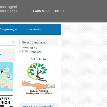
 user-agent
erate usage
LEARN MORE
GOT IT
»
Υπηρεσίες
Επικοινωνία
Powered by
Translate
Ε
ΜΑΘΗΤΕΙΑ