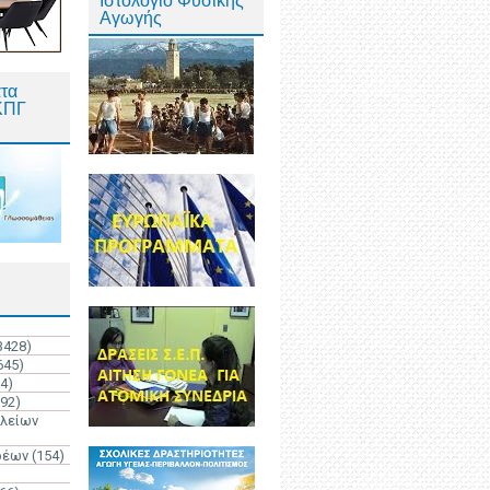
Ιστολόγιο Φυσικής
Αγωγής
τα
ΚΠΓ
3428)
645)
4)
192)
ολείων
ρέων
(154)