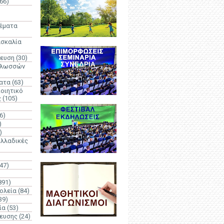
66)
)
Θέματα
ασκαλία
δευση
(30)
γλωσσών
ατα
(63)
οιητικό
ς
(105)
6)
)
)
λλαδικές
(47)
891)
ολεία
(84)
39)
ία
(53)
δευσης
(24)