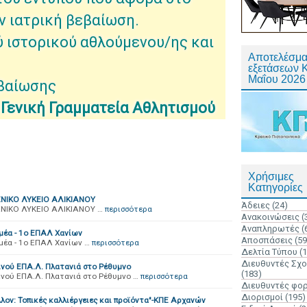
ην ιατρική βεβαίωση.
ύ ιστορικού αθλούμενου/ης και
Αποτελέσμα
εξετάσεων 
Μαΐου 2026
εβαίωσης
η Γενική Γραμματεία Αθλητισμού
Χρήσιμες
Κατηγορίες
ΕΝΙΚΟ ΛΥΚΕΙΟ ΑΛΙΚΙΑΝΟΥ
Άδειες
(24)
ΕΝΙΚΟ ΛΥΚΕΙΟ ΑΛΙΚΙΑΝΟΥ …
περισσότερα
Ανακοινώσεις
(
Αναπληρωτές
(
μέα - 1ο ΕΠΑΛ Χανίων
Αποσπάσεις
(59
μέα - 1ο ΕΠΑΛ Χανίων …
περισσότερα
Δελτία Τύπου
(
Διευθυντές Σχ
νού ΕΠΑ.Λ. Πλατανιά στο Ρέθυμνο
(183)
νού ΕΠΑ.Λ. Πλατανιά στο Ρέθυμνο …
περισσότερα
Διευθυντές φο
Διορισμοί
(195)
λλον: Τοπικές καλλιέργειες και προϊόντα"-ΚΠΕ Αρχανών