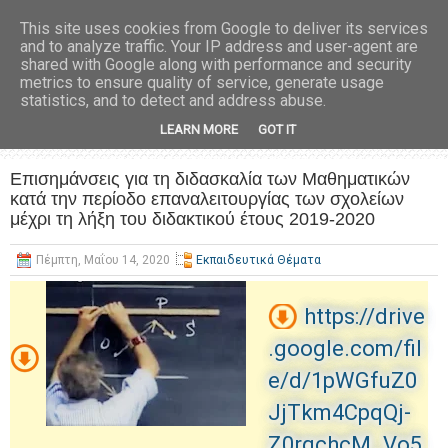
This site uses cookies from Google to deliver its services
and to analyze traffic. Your IP address and user-agent are
shared with Google along with performance and security
metrics to ensure quality of service, generate usage
statistics, and to detect and address abuse.
LEARN MORE
GOT IT
Επισημάνσεις για τη διδασκαλία των Μαθηματικών
κατά την περίοδο επαναλειτουργίας των σχολείων
μέχρι τη λήξη του διδακτικού έτους 2019-2020
Πέμπτη, Μαΐου 14, 2020
Εκπαιδευτικά Θέματα
https://drive
.google.com/fil
e/d/1pWGfuZ0
JjTkm4CpqQj-
Z0rqchcM_Vo5