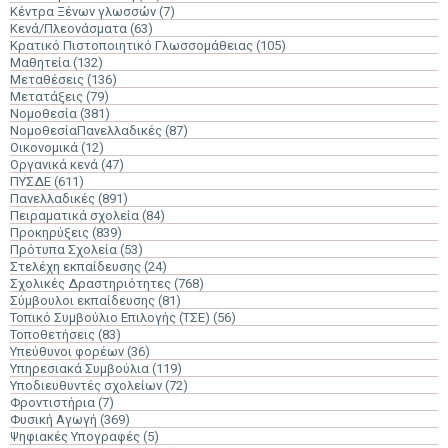
Κέντρα Ξένων γλωσσών
(7)
Κενά/Πλεονάσματα
(63)
Κρατικό Πιστοποιητικό Γλωσσομάθειας
(105)
Μαθητεία
(132)
Μεταθέσεις
(136)
Μετατάξεις
(79)
Νομοθεσία
(381)
ΝομοθεσίαΠανελλαδικές
(87)
Οικονομικά
(12)
Οργανικά κενά
(47)
ΠΥΣΔΕ
(611)
Πανελλαδικές
(891)
Πειραματικά σχολεία
(84)
Προκηρύξεις
(839)
Πρότυπα Σχολεία
(53)
Στελέχη εκπαίδευσης
(24)
Σχολικές Δραστηριότητες
(768)
Σύμβουλοι εκπαίδευσης
(81)
Τοπικό Συμβούλιο Επιλογής (ΤΣΕ)
(56)
Τοποθετήσεις
(83)
Υπεύθυνοι φορέων
(36)
Υπηρεσιακά Συμβούλια
(119)
Υποδιευθυντές σχολείων
(72)
Φροντιστήρια
(7)
Φυσική Αγωγή
(369)
Ψηφιακές Υπογραφές
(5)