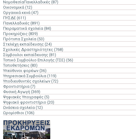
ΝομοθεσίαΠανελλαδικές
(87)
Οικονομικά
(12)
Οργανικά κενά
(47)
ΠΥΣΔΕ
(611)
Πανελλαδικές
(891)
Πειραματικά σχολεία
(84)
Προκηρύξεις
(839)
Πρότυπα Σχολεία
(53)
Στελέχη εκπαίδευσης
(24)
Σχολικές Δραστηριότητες
(768)
Σύμβουλοι εκπαίδευσης
(81)
Τοπικό Συμβούλιο Επιλογής (ΤΣΕ)
(56)
Τοποθετήσεις
(83)
Υπεύθυνοι φορέων
(36)
Υπηρεσιακά Συμβούλια
(119)
Υποδιευθυντές σχολείων
(72)
Φροντιστήρια
(7)
Φυσική Αγωγή
(369)
Ψηφιακές Υπογραφές
(5)
Ψηφιακό φροντιστήριο
(20)
Ωνάσεια σχολεία
(12)
Ωρομίσθιοι
(106)