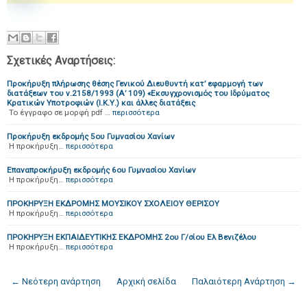
Σχετικές Αναρτήσεις:
Προκήρυξη πλήρωσης θέσης Γενικού Διευθυντή κατ’ εφαρμογή των
διατάξεων του ν.2158/1993 (Α’ 109) «Εκσυγχρονισμός του Ιδρύματος
Κρατικών Υποτροφιών (Ι.Κ.Υ.) και άλλες διατάξεις
Το έγγραφο σε μορφή pdf …
περισσότερα
Προκήρυξη εκδρομής 5ου Γυμνασίου Χανίων
Η προκήρυξη…
περισσότερα
Επαναπροκήρυξη εκδρομής 6ου Γυμνασίου Χανίων
Η προκήρυξη…
περισσότερα
ΠΡΟΚΗΡΥΞΗ ΕΚΔΡΟΜΗΣ ΜΟΥΣΙΚΟΥ ΣΧΟΛΕΙΟΥ ΘΕΡΙΣΟΥ
Η προκήρυξη…
περισσότερα
ΠΡΟΚΗΡΥΞΗ ΕΚΠΑΙΔΕΥΤΙΚΗΣ ΕΚΔΡΟΜΗΣ 2ου Γ/σίου Ελ Βενιζέλου
Η προκήρυξη…
περισσότερα
← Νεότερη ανάρτηση
Αρχική σελίδα
Παλαιότερη Ανάρτηση →