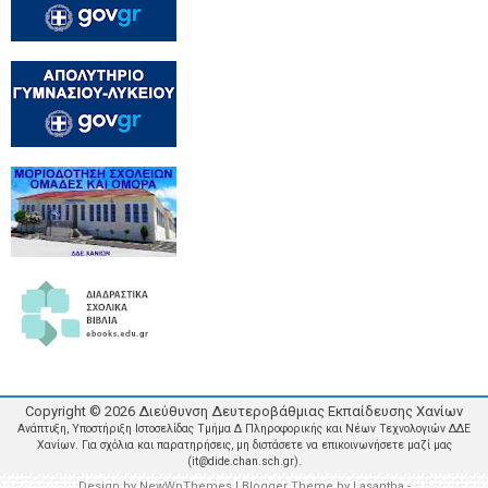
Copyright ©
2026
Διεύθυνση Δευτεροβάθμιας Εκπαίδευσης Χανίων
Ανάπτυξη, Υποστήριξη Ιστοσελίδας Τμήμα Δ Πληροφορικής και Νέων Τεχνολογιών ΔΔΕ
Χανίων. Για σχόλια και παρατηρήσεις, μη διστάσετε να επικοινωνήσετε μαζί μας
(it@dide.chan.sch.gr).
Design by
NewWpThemes
| Blogger Theme by
Lasantha
-