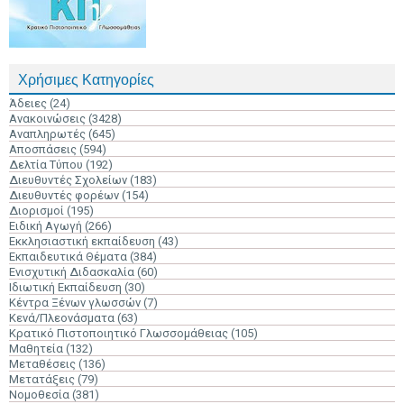
Χρήσιμες Κατηγορίες
Άδειες
(24)
Ανακοινώσεις
(3428)
Αναπληρωτές
(645)
Αποσπάσεις
(594)
Δελτία Τύπου
(192)
Διευθυντές Σχολείων
(183)
Διευθυντές φορέων
(154)
Διορισμοί
(195)
Ειδική Αγωγή
(266)
Εκκλησιαστική εκπαίδευση
(43)
Εκπαιδευτικά Θέματα
(384)
Ενισχυτική Διδασκαλία
(60)
Ιδιωτική Εκπαίδευση
(30)
Κέντρα Ξένων γλωσσών
(7)
Κενά/Πλεονάσματα
(63)
Κρατικό Πιστοποιητικό Γλωσσομάθειας
(105)
Μαθητεία
(132)
Μεταθέσεις
(136)
Μετατάξεις
(79)
Νομοθεσία
(381)