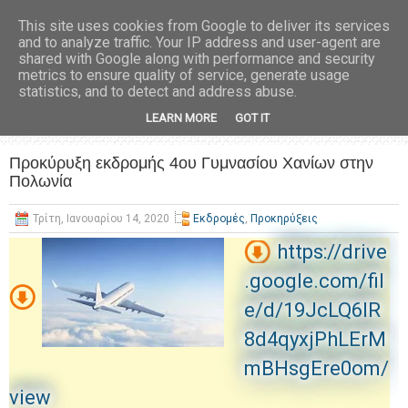
This site uses cookies from Google to deliver its services
and to analyze traffic. Your IP address and user-agent are
shared with Google along with performance and security
metrics to ensure quality of service, generate usage
statistics, and to detect and address abuse.
LEARN MORE
GOT IT
Προκύρυξη εκδρομής 4ου Γυμνασίου Χανίων στην
Πολωνία
Τρίτη, Ιανουαρίου 14, 2020
Εκδρομές
,
Προκηρύξεις
https://drive
.google.com/fil
e/d/19JcLQ6lR
8d4qyxjPhLErM
mBHsgEre0om/
view