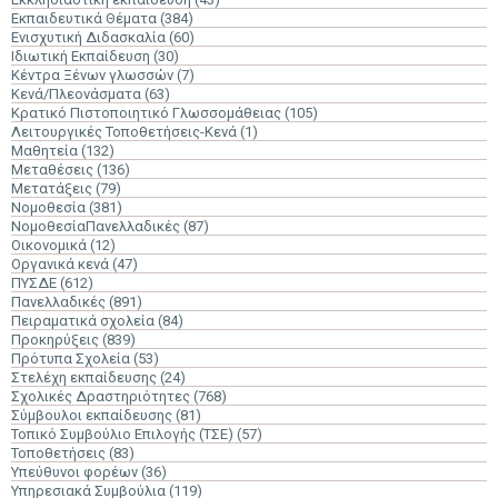
Εκπαιδευτικά Θέματα
(384)
Ενισχυτική Διδασκαλία
(60)
Ιδιωτική Εκπαίδευση
(30)
Κέντρα Ξένων γλωσσών
(7)
Κενά/Πλεονάσματα
(63)
Κρατικό Πιστοποιητικό Γλωσσομάθειας
(105)
Λειτουργικές Τοποθετήσεις-Κενά
(1)
Μαθητεία
(132)
Μεταθέσεις
(136)
Μετατάξεις
(79)
Νομοθεσία
(381)
ΝομοθεσίαΠανελλαδικές
(87)
Οικονομικά
(12)
Οργανικά κενά
(47)
ΠΥΣΔΕ
(612)
Πανελλαδικές
(891)
Πειραματικά σχολεία
(84)
Προκηρύξεις
(839)
Πρότυπα Σχολεία
(53)
Στελέχη εκπαίδευσης
(24)
Σχολικές Δραστηριότητες
(768)
Σύμβουλοι εκπαίδευσης
(81)
Τοπικό Συμβούλιο Επιλογής (ΤΣΕ)
(57)
Τοποθετήσεις
(83)
Υπεύθυνοι φορέων
(36)
Υπηρεσιακά Συμβούλια
(119)