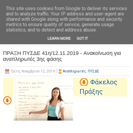
This site uses cookies from Google to deliver its services
and to analyze traffic. Your IP address and user-agent are
shared with Google along with performance and security
metrics to ensure quality of service, generate usage
statistics, and to detect and address abuse.
LEARN MORE
GOT IT
ΠΡΑΞΗ ΠΥΣΔΕ 41η/12.11.2019 - Aνακοίνωση για
αναπληρωτές 3ης φάσης
Τρίτη, Νοεμβρίου 12, 2019
Αναπληρωτές
,
ΠΥΣΔΕ
Φάκελος
Πράξης