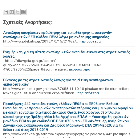
Σχετικές Αναρτήσεις:
Ανάκληση αποφάσεων πρόσληψης και τοποθέτησης προσωρινών
αναπληρωτών ΕΕΠ κλάδου ΠΕ23 λόγω μη ανάληψης υπηρεσίας
http://www.pdekritis.gr/2018/10/15/21969/…
περισσότερα
Ενημέρωση για τη σίτιση αναπληρωτών εκπαιδευτικών στις στρατιωτικές
λέσχες.
https://diavgeia.gov.gr/search?
query=ada:%2275%CE%A4%CE%964653%CE%A0%CE%A3-
4%CE%935%22&page=0&sort=relative…
περισσότερα
Πίνακας με τις στρατιωτικές λέσχες για τη σίτιση αναπληρωτών
εκπαιδευτικών
http://www.minedu.gov.gr/news/37658-11-10-18-pinakas-me-tis-stratiotikes-
lesxes-gia-ti-sitisi-anapliroton-ekpaideftikon…
περισσότερα
Προσλήψεις 442 εκπαιδευτικών, κλάδων ΠΕ02 και ΠΕ03, στη Β/θμια
Εκπαίδευση ως προσωρινών αναπληρωτών πλήρους και μειωμένου ωραρίου
με σχέση εργασίας Ιδιωτικού Δικαίου Ορισμένου Χρόνου, στο πλαίσιο
υλοποίησης της Πράξης «Μια Νέα Αρχή στα ΕΠΑΛ – Υποστήριξη σχολικών
μονάδων ΕΠΑΛ» με κωδικό ΟΠΣ 5010706, του ΕΠ «Ανάπτυξη Ανθρώπινου
Δυναμικού, Εκπαίδευση και Δια Βίου Μάθηση» ΕΣΠΑ 2014-2020, για το
διδακτικό έτος 2018-2019
http://www.alfavita.gr/arthron/ekpaideysi/ypoyrgeio-paideias/442-proslipseis-