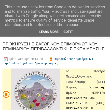
This site uses cookies from Google to deliver its services
and to analyze traffic. Your IP address and user-agent are
shared with Google along with performance and security
metrics to ensure quality of service, generate usage
statistics, and to detect and address abuse.
LEARN MORE
GOT IT
ΠΡΟΚΗΡΥΞΗ ΕΙΣΑΓΩΓΙΚΟΥ ΕΠΙΜΟΡΦΩΤΙΚΟΥ
ΣΕΜΙΝΑΡΙΟΥ ΠΕΡΙΒΑΛΛΟΝΤΙΚΗΣ ΕΚΠΑΙΔΕΥΣΗΣ
Τρίτη, Οκτωβρίου 15, 2019
Επιμορφώσεις-Σεμινάρια
,
ΚΠΕ
,
Περιβάλλον
,
Σχολικές Δραστηριότητες
Το Κέντρο
Περιβαλλοντικής
Εκπαίδευσης (ΚΠΕ)
στο πλαίσιο της
Βάμου,
Πράξης «ΚΕΝΤΡΑ
ΠΕΡΙΒΑΛΛΟΝΤΙΚΗΣ
ΕΚΠΑΙΔΕΥΣΗΣ (ΚΠΕ)-
ΠΕΡΙΒΑΛΛΟΝΤΙΚΗ