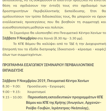
Εκπαίδευσης, να τις δοκιμάσουν οι ίδιοι στην πράξη και να είναι σε
θέση να σχεδιάσουν την ένταξή τους στο σχεδιασμό των
δραστηριοτήτων Περιβαλλοντικής Εκπαίδευσης. Έτσι θα
εμπλουτίσουν τον τρόπο διδασκαλίας τους, θα μπορούν να έχουν
εναλλακτικές προσεγγίσεις που θα βοηθούν τη συμμετοχή και
ευαισθητοποίηση μαθητών και πολιτών.
Το Σεμινάριο θα υλοποιηθεί στο Πνευματικό Κέντρο Χανίων το
Σάββατο 9 Νοεμβρίου
στα Χανιά (8.30 πμ - 3.30 μμ).
Το ΚΠΕ Βάμου θα καλύψει από το ΤΔΕ ή την Διαχειριστική
Επιτροπή του τα έξοδα διατροφής (δεκατιανό - κέρασμα - καφές)
όλων των συμμετεχόντων.
ΠΡΟΓΡΑΜΜΑ ΕΙΣΑΓΩΓΙΚΟΥ ΣΕΜΙΝΑΡΙΟΥ ΠΕΡΙΒΑΛΛΟΝΤΙΚΗΣ
ΕΚΠΑΙΔΕΥΣΗΣ
Σάββατο 9 Νοεμβρίου 2019, Πνευματικό Κέντρο Χανίων
8.30 – 9.00:
Προσέλευση – Εγγραφές
9.00 – 9.15:
Χαιρετισμοί
9.15 – 10.00:
Παρουσίαση εκπαιδευτικών προγραμμάτων ΚΠΕ
Βάμου και ΚΠΕ της Κρήτης (Ανωγείων, Αρχανών–
Ρούβα–Γουβών, Ιεράπετρας–Νεάπολης),