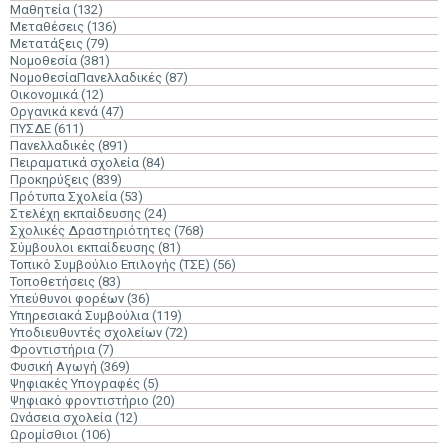
Μαθητεία
(132)
Μεταθέσεις
(136)
Μετατάξεις
(79)
Νομοθεσία
(381)
ΝομοθεσίαΠανελλαδικές
(87)
Οικονομικά
(12)
Οργανικά κενά
(47)
ΠΥΣΔΕ
(611)
Πανελλαδικές
(891)
Πειραματικά σχολεία
(84)
Προκηρύξεις
(839)
Πρότυπα Σχολεία
(53)
Στελέχη εκπαίδευσης
(24)
Σχολικές Δραστηριότητες
(768)
Σύμβουλοι εκπαίδευσης
(81)
Τοπικό Συμβούλιο Επιλογής (ΤΣΕ)
(56)
Τοποθετήσεις
(83)
Υπεύθυνοι φορέων
(36)
Υπηρεσιακά Συμβούλια
(119)
Υποδιευθυντές σχολείων
(72)
Φροντιστήρια
(7)
Φυσική Αγωγή
(369)
Ψηφιακές Υπογραφές
(5)
Ψηφιακό φροντιστήριο
(20)
Ωνάσεια σχολεία
(12)
Ωρομίσθιοι
(106)