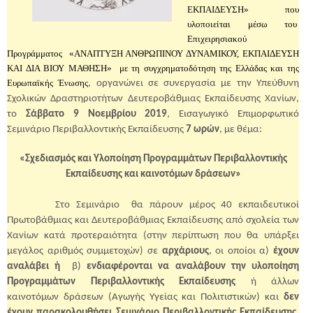
ΕΚΠΑΙΔΕΥΣΗ» που
υλοποιείται μέσω του
Επιχειρησιακού
Προγράμματος «ΑΝΑΠΤΥΞΗ ΑΝΘΡΩΠΙΝΟΥ ΔΥΝΑΜΙΚΟΥ, ΕΚΠΑΙΔΕΥΣΗ
ΚΑΙ ΔΙΑ ΒΙΟΥ ΜΑΘΗΣΗ» με τη συγχρηματοδότηση της Ελλάδας και της
Ευρωπαϊκής Ένωσης
, οργανώνει σε συνεργασία με την Υπεύθυνη
Σχολικών Δραστηριοτήτων Δευτεροβάθμιας Εκπαίδευσης Χανίων,
το
Σάββατο 9 Νοεμβρίου 2019
, Εισαγωγικό Επιμορφωτικό
Σεμινάριο Περιβαλλοντικής Εκπαίδευσης
7 ωρών
, με θέμα:
«Σχεδιασμός και Υλοποίηση Προγραμμάτων Περιβαλλοντικής
Εκπαίδευσης και καινοτόμων δράσεων»
Στο Σεμινάριο
θα πάρουν μέρος 40 εκπαιδευτικοί
Πρωτοβάθμιας και Δευτεροβάθμιας Εκπαίδευσης από σχολεία των
Χανίων κατά προτεραιότητα (στην περίπτωση που θα υπάρξει
μεγάλος αριθμός συμμετοχών) σε
αρχάριους
, οι οποίοι α)
έχουν
αναλάβει ή
β)
ενδιαφέρονται να αναλάβουν την υλοποίηση
Προγραμμάτων Περιβαλλοντικής Εκπαίδευσης
ή άλλων
καινοτόμων δράσεων (Αγωγής Υγείας και Πολιτιστικών) και
δεν
έχουν παρακολουθήσει Σεμινάριο Περιβαλλοντικής Εκπαίδευσης
.