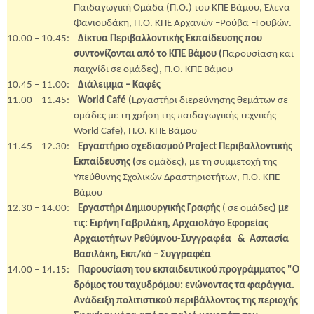
Παιδαγωγική Ομάδα (Π.Ο.) του ΚΠΕ Βάμου, Έλενα
Φανιουδάκη, Π.Ο. ΚΠΕ Αρχανών –Ρούβα –Γουβών.
10.00 – 10.45:
Δίκτυα Περιβαλλοντικής Εκπαίδευσης που
συντονίζονται από το ΚΠΕ Βάμου (
Παρουσίαση και
παιχνίδι σε ομάδες), Π.Ο. ΚΠΕ Βάμου
10.45 – 11.00:
Διάλειμμα – Καφές
11.00 – 11.45:
World Café (
Εργαστήρι διερεύνησης θεμάτων σε
ομάδες με τη χρήση της παιδαγωγικής τεχνικής
World Cafe), Π.Ο. ΚΠΕ Βάμου
11.45 – 12.30:
Εργαστήριο σχεδιασμού
Project
Περιβαλλοντικής
Εκπαίδευσης (
σε ομάδες
)
, με τη συμμετοχή της
Υπεύθυνης Σχολικών Δραστηριοτήτων, Π.Ο. ΚΠΕ
Βάμου
12.30 – 14.00:
Εργαστήρι Δημιουργικής Γραφής
( σε ομάδες
) με
τις: Ειρήνη Γαβριλάκη, Αρχαιολόγο Εφορείας
Αρχαιοτήτων Ρεθύμνου-Συγγραφέα
&
Ασπασία
Βασιλάκη, Εκπ/κό – Συγγραφέα
14.00 – 14.15:
Παρουσίαση του εκπαιδευτικού προγράμματος "Ο
δρόμος του ταχυδρόμου: ενώνοντας τα φαράγγια.
Ανάδειξη πολιτιστικού περιβάλλοντος της περιοχής