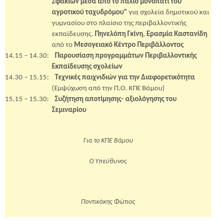
Σφακίων μέσα από το παλιό μονοπάτι του
αγροτικού ταχυδρόμου"
για σχολεία δημοτικού και
γυμνασίου στο πλαίσιο της περιβαλλοντικής
εκπαίδευσης.
Πηνελόπη Γκίνη
,
Ερασμία Καστανίδη
από το
Μεσογειακό Κέντρο Περιβάλλοντος
14.15 – 14.30:
Παρουσίαση προγραμμάτων Περιβαλλοντικής
Εκπαίδευσης σχολείων
14.30 – 15.15:
Τεχνικές παιχνιδιών για την Διαφορετικότητα
(Εμψύχωση από την Π.Ο. ΚΠΕ Βάμου)
15.15 – 15.30:
Συζήτηση αποτίμησης- αξιολόγησης του
Σεμιναρίου
Για το ΚΠΕ Βάμου
Ο Υπεύθυνος
Ποντικάκης Φώτιος