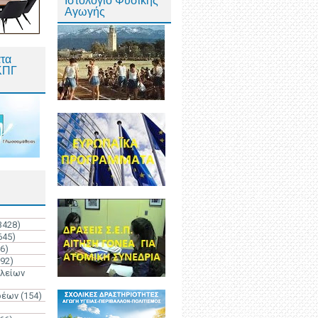
Ιστολόγιο Φυσικής
Αγωγής
τα
ΚΠΓ
3428)
645)
6)
192)
ολείων
ρέων
(154)