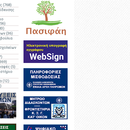
ς
(768)
αίδευσης
ιο
(56)
83)
έων
(36)
μβούλια
 σχολείων
7)
369)
ραφές
(5)
ιστήριο
α
(12)
)