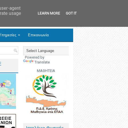
 user-agent
erate usage
LEARN MORE
GOT IT
»
Υπηρεσίες
Επικοινωνία
Powered by
Translate
Ε
ΜΑΘΗΤΕΙΑ