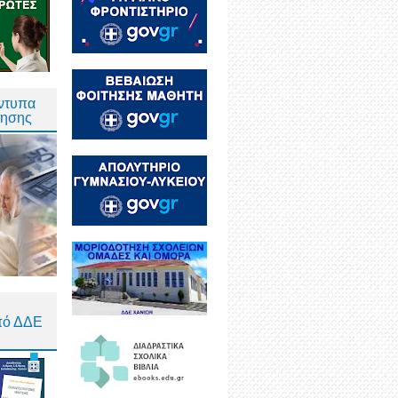
Έντυπα
τησης
πό ΔΔΕ