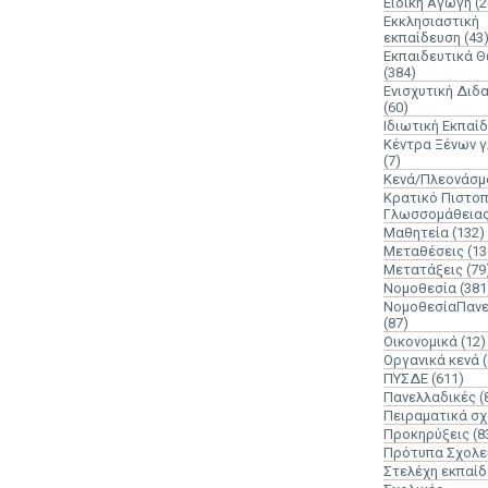
Ειδική Αγωγή
(2
Εκκλησιαστική
εκπαίδευση
(43
Εκπαιδευτικά 
(384)
Ενισχυτική Διδ
(60)
Ιδιωτική Εκπαί
Κέντρα Ξένων 
(7)
Κενά/Πλεονάσμ
Κρατικό Πιστοπ
Γλωσσομάθεια
Μαθητεία
(132)
Μεταθέσεις
(13
Μετατάξεις
(79
Νομοθεσία
(381
ΝομοθεσίαΠανε
(87)
Οικονομικά
(12)
Οργανικά κενά
ΠΥΣΔΕ
(611)
Πανελλαδικές
(
Πειραματικά σχ
Προκηρύξεις
(8
Πρότυπα Σχολε
Στελέχη εκπαί