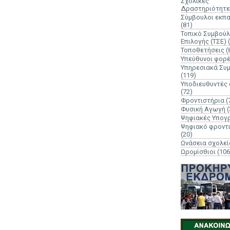
Σχολικές
Δραστηριότητε
Σύμβουλοι εκπ
(81)
Τοπικό Συμβούλ
Επιλογής (ΤΣΕ)
Τοποθετήσεις
(
Υπεύθυνοι φορ
Υπηρεσιακά Συ
(119)
Υποδιευθυντές
(72)
Φροντιστήρια
(
Φυσική Αγωγή
(
Ψηφιακές Υπογ
Ψηφιακό φροντ
(20)
Ωνάσεια σχολεί
Ωρομίσθιοι
(106