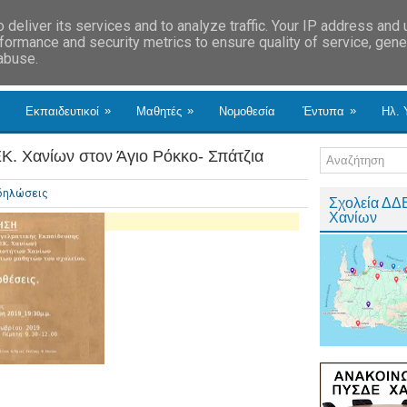
deliver its services and to analyze traffic. Your IP address and
formance and security metrics to ensure quality of service, gen
 abuse.
»
»
»
Εκπαιδευτικοί
Μαθητές
Νομοθεσία
Έντυπα
Ηλ. 
Κ. Χανίων στον Άγιο Ρόκκο- Σπάτζια
δηλώσεις
Σχολεία ΔΔ
Χανίων