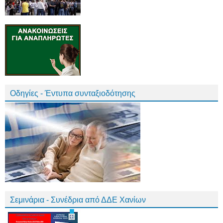
Οδηγίες - Έντυπα συνταξιοδότησης
Σεμινάρια - Συνέδρια από ΔΔΕ Χανίων