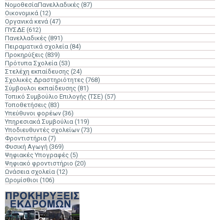
ΝομοθεσίαΠανελλαδικές
(87)
Οικονομικά
(12)
Οργανικά κενά
(47)
ΠΥΣΔΕ
(612)
Πανελλαδικές
(891)
Πειραματικά σχολεία
(84)
Προκηρύξεις
(839)
Πρότυπα Σχολεία
(53)
Στελέχη εκπαίδευσης
(24)
Σχολικές Δραστηριότητες
(768)
Σύμβουλοι εκπαίδευσης
(81)
Τοπικό Συμβούλιο Επιλογής (ΤΣΕ)
(57)
Τοποθετήσεις
(83)
Υπεύθυνοι φορέων
(36)
Υπηρεσιακά Συμβούλια
(119)
Υποδιευθυντές σχολείων
(73)
Φροντιστήρια
(7)
Φυσική Αγωγή
(369)
Ψηφιακές Υπογραφές
(5)
Ψηφιακό φροντιστήριο
(20)
Ωνάσεια σχολεία
(12)
Ωρομίσθιοι
(106)