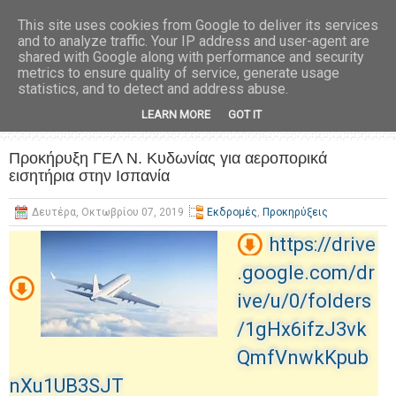
This site uses cookies from Google to deliver its services
and to analyze traffic. Your IP address and user-agent are
shared with Google along with performance and security
metrics to ensure quality of service, generate usage
statistics, and to detect and address abuse.
LEARN MORE
GOT IT
Προκήρυξη ΓΕΛ Ν. Κυδωνίας για αεροπορικά
εισητήρια στην Ισπανία
Δευτέρα, Οκτωβρίου 07, 2019
Εκδρομές
,
Προκηρύξεις
https://drive
.google.com/dr
ive/u/0/folders
/1gHx6ifzJ3vk
QmfVnwkKpub
nXu1UB3SJT