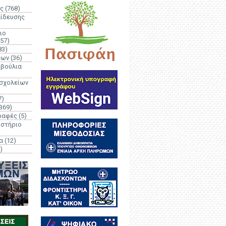
ς
(768)
αίδευσης
ιο
(57)
83)
έων
(36)
μβούλια
 σχολείων
7)
369)
ραφές
(5)
ιστήριο
α
(12)
)