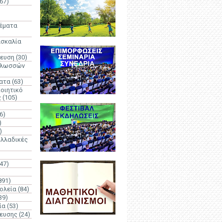
67)
)
Θέματα
ασκαλία
δευση
(30)
γλωσσών
ατα
(63)
οιητικό
ς
(105)
6)
)
)
λλαδικές
(47)
891)
ολεία
(84)
39)
ία
(53)
δευσης
(24)