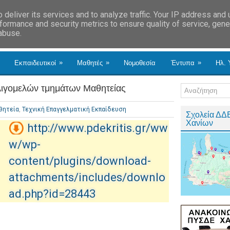
deliver its services and to analyze traffic. Your IP address and
formance and security metrics to ensure quality of service, gen
 abuse.
»
»
»
Εκπαιδευτικοί
Μαθητές
Νομοθεσία
Έντυπα
Ηλ. 
ιγομελών τμημάτων Μαθητείας
θητεία
,
Τεχνική Επαγγελματική Εκπαίδευση
Σχολεία ΔΔ
Χανίων
http://www.pdekritis.gr/ww
w/wp-
content/plugins/download-
attachments/includes/downlo
ad.php?id=28443