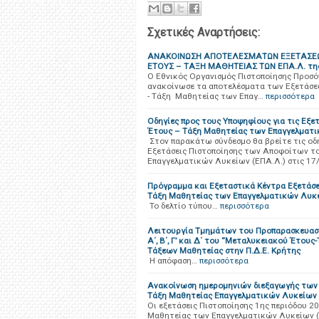
Σχετικές Αναρτήσεις:
ΑΝΑΚΟΙΝΩΣΗ ΑΠΟΤΕΛΕΣΜΑΤΩΝ ΕΞΕΤΑΣΕΩ
ΕΤΟΥΣ – ΤΑΞΗ ΜΑΘΗΤΕΙΑΣ ΤΩΝ ΕΠΑ.Λ. τη
Ο Εθνικός Οργανισμός Πιστοποίησης Προσό
ανακοίνωσε τα αποτελέσματα των Εξετάσ
- Τάξη Μαθητείας των Επαγ…
περισσότερα
Οδηγίες προς τους Υποψηφίους για τις Εξ
Έτους – Τάξη Μαθητείας των Επαγγελματι
Στον παρακάτω σύνδεσμο θα βρείτε τις οδη
Εξετάσεις Πιστοποίησης των Αποφοίτων τ
Επαγγελματικών Λυκείων (ΕΠΑ.Λ.) στις 17
Πρόγραμμα και Εξεταστικά Κέντρα Εξετάσ
Τάξη Μαθητείας των Επαγγελματικών Λυκεί
Το δελτίο τύπου…
περισσότερα
Λειτουργία Τμημάτων του Προπαρασκευασ
A΄, Β΄, Γ’ και Δ΄ του “Μεταλυκειακού Έτου
Τάξεων Μαθητείας στην Π.Δ.Ε. Κρήτης
H απόφαση…
περισσότερα
Ανακοίνωση ημερομηνιών διεξαγωγής των 
Τάξη Μαθητείας Επαγγελματικών Λυκείων 
Οι εξετάσεις Πιστοποίησης 1ης περιόδου 
Μαθητείας των Επαγγελματικών Λυκείων (Ε