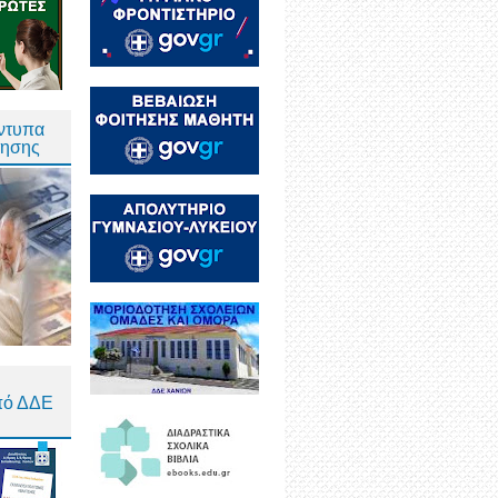
Έντυπα
τησης
πό ΔΔΕ