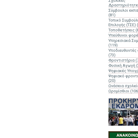
Σχολικές
Δραστηριότητε
Σύμβουλοι εκπ
(81)
Τοπικό Συμβούλ
Επιλογής (ΤΣΕ)
Τοποθετήσεις
(
Υπεύθυνοι φορ
Υπηρεσιακά Συ
(119)
Υποδιευθυντές
(73)
Φροντιστήρια
(
Φυσική Αγωγή
(
Ψηφιακές Υπογ
Ψηφιακό φροντ
(20)
Ωνάσεια σχολεί
Ωρομίσθιοι
(106