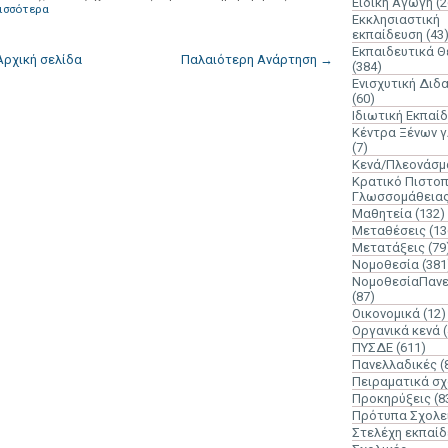
Ειδική Αγωγή
(2
ισσότερα
Εκκλησιαστική
εκπαίδευση
(43
Εκπαιδευτικά 
Αρχική σελίδα
Παλαιότερη Ανάρτηση →
(384)
Ενισχυτική Διδ
(60)
Ιδιωτική Εκπαί
Κέντρα Ξένων 
(7)
Κενά/Πλεονάσμ
Κρατικό Πιστοπ
Γλωσσομάθεια
Μαθητεία
(132)
Μεταθέσεις
(13
Μετατάξεις
(79
Νομοθεσία
(381
ΝομοθεσίαΠανε
(87)
Οικονομικά
(12)
Οργανικά κενά
ΠΥΣΔΕ
(611)
Πανελλαδικές
(
Πειραματικά σχ
Προκηρύξεις
(8
Πρότυπα Σχολε
Στελέχη εκπαί