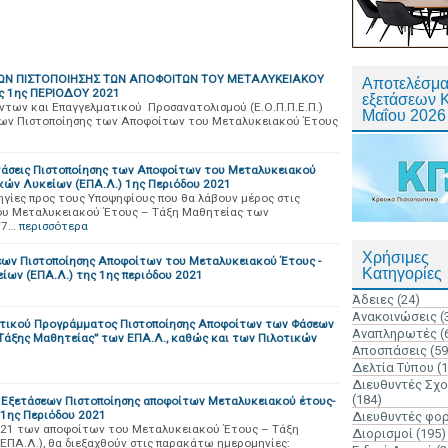
Ν ΠΙΣΤΟΠΟΙΗΣΗΣ ΤΩΝ ΑΠΟΦΟΙΤΩΝ ΤΟΥ ΜΕΤΑΛΥΚΕΙΑΚΟΥ
Αποτελέσμα
ς 1ης ΠΕΡΙΟΔΟΥ 2021
εξετάσεων 
ντων και Επαγγελματικού Προσανατολισμού (Ε.Ο.Π.Π.Ε.Π.)
Μαΐου 2026
εων Πιστοποίησης των Αποφοίτων του Μεταλυκειακού Έτους
ετάσεις Πιστοποίησης των Αποφοίτων του Μεταλυκειακού
κών Λυκείων (ΕΠΑ.Λ.) 1ης Περιόδου 2021
γίες προς τους Υποψηφίους που θα λάβουν μέρος στις
ου Μεταλυκειακού Έτους – Τάξη Μαθητείας των
/7…
περισσότερα
Χρήσιμες
εων Πιστοποίησης Αποφοίτων του Μεταλυκειακού Έτους -
Κατηγορίες
ων (ΕΠΑ.Λ.) της 1ης περιόδου 2021
Άδειες
(24)
Ανακοινώσεις
(
τικού Προγράμματος Πιστοποίησης Αποφοίτων των Φάσεων
Αναπληρωτές
(
ς-Τάξης Μαθητείας” των ΕΠΑ.Λ., καθώς και των Πιλοτικών
Αποσπάσεις
(59
Δελτία Τύπου
(
Διευθυντές Σχ
(184)
Εξετάσεων Πιστοποίησης αποφοίτων Μεταλυκειακού έτους-
1ης Περιόδου 2021
Διευθυντές φο
2021 των αποφοίτων του Μεταλυκειακού Έτους – Τάξη
Διορισμοί
(195)
ΠΑ.Λ.), θα διεξαχθούν στις παρακάτω ημερομηνίες: