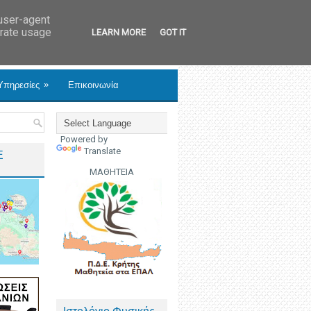
 user-agent
erate usage
LEARN MORE
GOT IT
»
Υπηρεσίες
Επικοινωνία
Powered by
Translate
Ε
ΜΑΘΗΤΕΙΑ