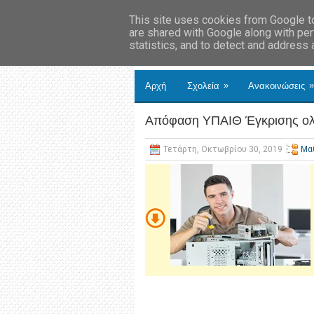
This site uses cookies from Google to 
are shared with Google along with per
statistics, and to detect and address
»
»
Αρχή
Σχολεία
Ανακοινώσεις
Απόφαση ΥΠΑΙΘ Έγκρισης ολ
Τετάρτη, Οκτωβρίου 30, 2019
Μα