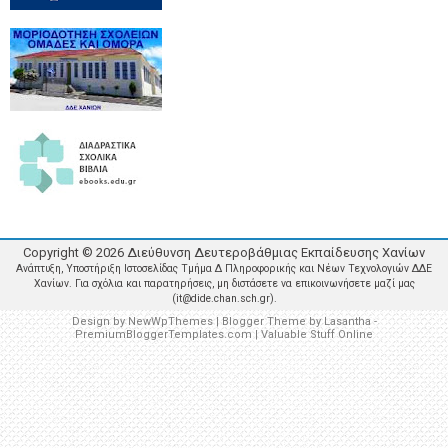
Copyright ©
2026
Διεύθυνση Δευτεροβάθμιας Εκπαίδευσης Χανίων
Ανάπτυξη, Υποστήριξη Ιστοσελίδας Τμήμα Δ Πληροφορικής και Νέων Τεχνολογιών ΔΔΕ
Χανίων. Για σχόλια και παρατηρήσεις, μη διστάσετε να επικοινωνήσετε μαζί μας
(it@dide.chan.sch.gr).
Design by
NewWpThemes
| Blogger Theme by
Lasantha
-
PremiumBloggerTemplates.com
|
Valuable Stuff Online