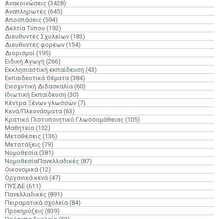
Ανακοινώσεις
(3428)
Αναπληρωτές
(645)
Αποσπάσεις
(594)
Δελτία Τύπου
(192)
Διευθυντές Σχολείων
(183)
Διευθυντές φορέων
(154)
Διορισμοί
(195)
Ειδική Αγωγή
(266)
Εκκλησιαστική εκπαίδευση
(43)
Εκπαιδευτικά Θέματα
(384)
Ενισχυτική Διδασκαλία
(60)
Ιδιωτική Εκπαίδευση
(30)
Κέντρα Ξένων γλωσσών
(7)
Κενά/Πλεονάσματα
(63)
Κρατικό Πιστοποιητικό Γλωσσομάθειας
(105)
Μαθητεία
(132)
Μεταθέσεις
(136)
Μετατάξεις
(79)
Νομοθεσία
(381)
ΝομοθεσίαΠανελλαδικές
(87)
Οικονομικά
(12)
Οργανικά κενά
(47)
ΠΥΣΔΕ
(611)
Πανελλαδικές
(891)
Πειραματικά σχολεία
(84)
Προκηρύξεις
(839)