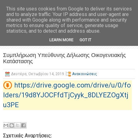
This site uses cookies from Google to deliver its services
and to analyze traffic. Your IP address and user-agent are
shared with Google along with performance and security
metrics to ensure quality of service, generate usage
statistics, and to detect and address abuse.
LEARN MORE
GOT IT
Συμπλήρωση Υπεύθυνης Δήλωσης Οικογενειακής
Κατάστασης
Δευτέρα, Οκτωβρίου 14, 2019
Ανακοινώσεις
https://drive.google.com/drive/u/0/fo
lders/19d8YJOCFfdTjCyyk_8DLYEZOgXtj
u3PE
Σχετικές Αναρτήσεις: