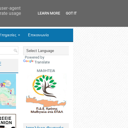
 user-agent
erate usage
LEARN MORE
GOT IT
»
Υπηρεσίες
Επικοινωνία
Powered by
Translate
Ε
ΜΑΘΗΤΕΙΑ