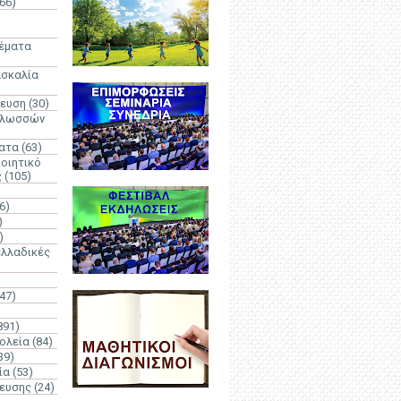
66)
)
Θέματα
ασκαλία
δευση
(30)
γλωσσών
ατα
(63)
οιητικό
ς
(105)
6)
)
)
λλαδικές
(47)
891)
ολεία
(84)
39)
ία
(53)
δευσης
(24)