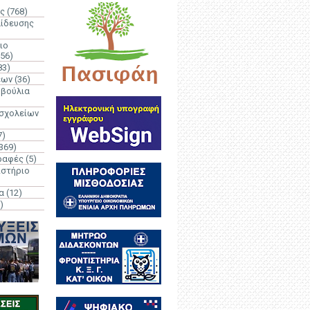
ς
(768)
αίδευσης
ιο
(56)
83)
έων
(36)
μβούλια
 σχολείων
7)
369)
ραφές
(5)
ιστήριο
α
(12)
)