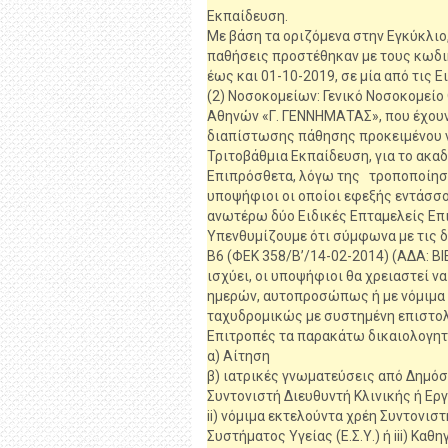
Εκπαίδευση.
Με βάση τα οριζόμενα στην Εγκύκλιο
παθήσεις προστέθηκαν με τους κωδι
έως και 01-10-2019, σε μία από τις
(2) Νοσοκομείων: Γενικό Νοσοκομείο
Αθηνών «Γ. ΓΕΝΝΗΜΑΤΑΣ», που έχουν
διαπίστωσης πάθησης προκειμένου ν
Τριτοβάθμια Εκπαίδευση, για το ακαδ
Επιπρόσθετα, λόγω της τροποποίηση
υποψήφιοι οι οποίοι εφεξής εντάσσο
ανωτέρω δύο Ειδικές Επταμελείς Επι
Υπενθυμίζουμε ότι σύμφωνα με τις δι
Β6 (ΦΕΚ 358/Β’/14-02-2014) (ΑΔΑ: 
ισχύει, οι υποψήφιοι θα χρειαστεί ν
ημερών, αυτοπροσώπως ή με νόμιμα
ταχυδρομικώς με συστημένη επιστολ
Επιτροπές τα παρακάτω δικαιολογητ
α) Αίτηση
β) ιατρικές γνωματεύσεις από Δημόσ
Συντονιστή Διευθυντή Κλινικής ή Εργ
ii) νόμιμα εκτελούντα χρέη Συντονισ
Συστήματος Υγείας (Ε.Σ.Υ.) ή iii) Κ