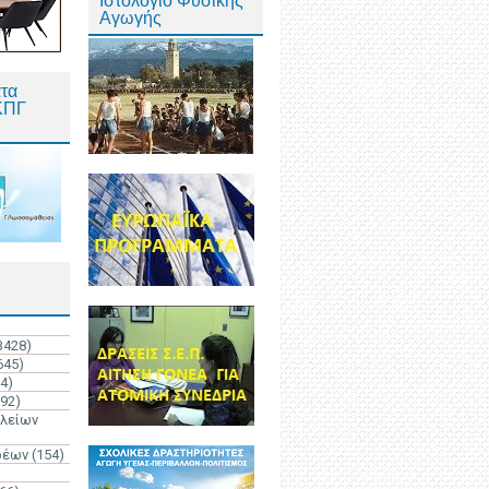
Ιστολόγιο Φυσικής
Αγωγής
τα
ΚΠΓ
3428)
645)
4)
192)
ολείων
ρέων
(154)