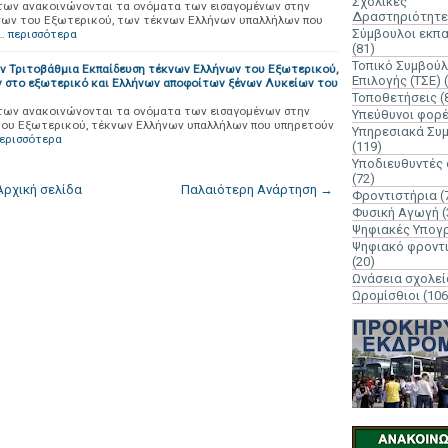
Σχολικές
άτων ανακοινώνονται τα ονόματα των εισαγομένων στην
Δραστηριότητε
νων του Εξωτερικού, των τέκνων Ελλήνων υπαλλήλων που
Σύμβουλοι εκπ
…
περισσότερα
(81)
Τοπικό Συμβούλ
ν Τριτοβάθμια Εκπαίδευση τέκνων Ελλήνων του Εξωτερικού,
Επιλογής (ΤΣΕ)
 στο εξωτερικό και Ελλήνων αποφοίτων ξένων Λυκείων του
Τοποθετήσεις
(
άτων ανακοινώνονται τα ονόματα των εισαγομένων στην
Υπεύθυνοι φορ
του Εξωτερικού, τέκνων Ελλήνων υπαλλήλων που υπηρετούν
Υπηρεσιακά Συ
ερισσότερα
(119)
Υποδιευθυντές
(72)
Αρχική σελίδα
Παλαιότερη Ανάρτηση →
Φροντιστήρια
(
Φυσική Αγωγή
(
Ψηφιακές Υπογ
Ψηφιακό φροντ
(20)
Ωνάσεια σχολεί
Ωρομίσθιοι
(106