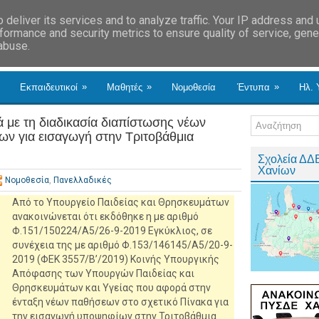
deliver its services and to analyze traffic. Your IP address and
formance and security metrics to ensure quality of service, gen
 abuse.
»
»
»
Εκπαιδευτικοί
Μαθητές
Νομοθεσία
Έντυπα
Ηλ. 
 με τη διαδικασία διαπίστωσης νέων
 για εισαγωγή στην Τριτοβάθμια
Σχολεία ΔΔ
Χανίων
Νομοθεσία
,
Πανελλαδικές
Από το Υπουργείο Παιδείας και Θρησκευμάτων
ανακοινώνεται ότι εκδόθηκε η με αριθμό
Φ.151/150224/Α5/26-9-2019 Εγκύκλιος, σε
συνέχεια της με αριθμό Φ.153/146145/Α5/20-9-
2019 (ΦΕΚ 3557/Β’/2019) Κοινής Υπουργικής
Απόφασης των Υπουργών Παιδείας και
Θρησκευμάτων και Υγείας που αφορά στην
ένταξη νέων παθήσεων στο σχετικό Πίνακα για
την εισαγωγή υποψηφίων στην Τριτοβάθμια