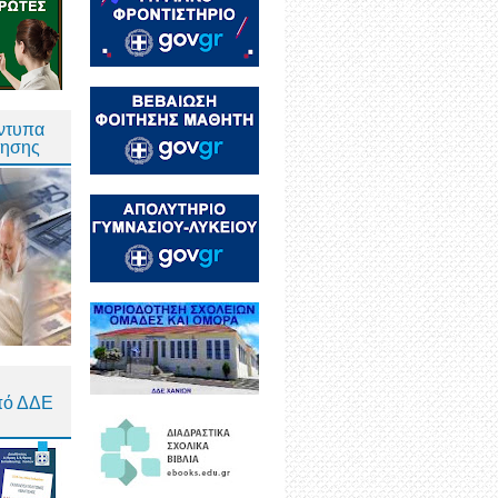
Έντυπα
τησης
πό ΔΔΕ