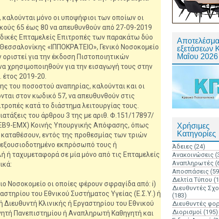
, καλούνται μόνο οι υποψήφιοι των οποίων οι
κούς 65 έως 80 να απευθυνθούν από 27-09-2019
 Ειδικές Επταμελείς Επιτροπές των παρακάτω δύο
Αποτελέσμα
 Θεσσαλονίκης «ΙΠΠΟΚΡΑΤΕΙΟ», Γενικό Νοσοκομείο
εξετάσεων 
Μαΐου 2026
 οριστεί για την έκδοση Πιστοποιητικών
α χρησιμοποιηθούν για την εισαγωγή τους στην
. έτος 2019-20.
ς του ποσοστού αναπηρίας, καλούνται και οι
νται στον κωδικό 57, να απευθυνθούν στις
τροπές κατά το διάστημα λειτουργίας τους.
ατάξεις του άρθρου 3 της με αριθ. Φ.151/17897/
ΒΙΕΒ9-ΕΜΧ) Κοινής Υπουργικής Απόφασης, όπως
Χρήσιμες
Κατηγορίες
α καταθέσουν, εντός της προθεσμίας των τριών
 εξουσιοδοτημένο εκπρόσωπό τους ή
Άδειες
(24)
ή ή ταχυμεταφορά σε μία μόνο από τις Επταμελείς
Ανακοινώσεις
(
Αναπληρωτές
(
ικά:
Αποσπάσεις
(59
Δελτία Τύπου
(
ιο Νοσοκομείο οι οποίες φέρουν σφραγίδα από: i)
Διευθυντές Σχ
αστηρίου του Εθνικού Συστήματος Υγείας (Ε.Σ.Υ.) ή
(183)
τή Διευθυντή Κλινικής ή Εργαστηρίου του Εθνικού
Διευθυντές φο
Διορισμοί
(195)
αθηγητή Πανεπιστημίου ή Αναπληρωτή Καθηγητή και