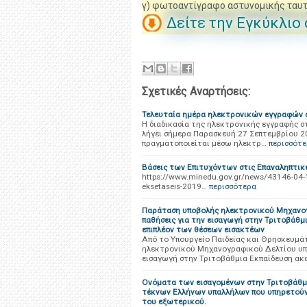
γ) φωτοαντίγραφο αστυνομικής ταυτ
Δείτε την Εγκύκλιο
Σχετικές Αναρτήσεις:
Τελευταία ημέρα ηλεκτρονικών εγγραφών 
Η διαδικασία της ηλεκτρονικής εγγραφής σ
λήγει σήμερα Παρασκευή 27 Σεπτεμβρίου 20
πραγματοποιείται μέσω ηλεκτρ…
περισσότ
Βάσεις των Επιτυχόντων στις Επαναληπτικ
https://www.minedu.gov.gr/news/43146-04-10-
eksetaseis-2019…
περισσότερα
Παράταση υποβολής ηλεκτρονικού Μηχανογ
παθήσεις για την εισαγωγή στην Τριτοβάθμ
επιπλέον των θέσεων εισακτέων
Από το Υπουργείο Παιδείας και Θρησκευμά
ηλεκτρονικού Μηχανογραφικού Δελτίου υπο
εισαγωγή στην Τριτοβάθμια Εκπαίδευση α
Oνόματα των εισαγομένων στην Τριτοβάθμ
τέκνων Ελλήνων υπαλλήλων που υπηρετούν
του εξωτερικού.