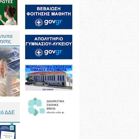
Έντυπα
τησης
πό ΔΔΕ