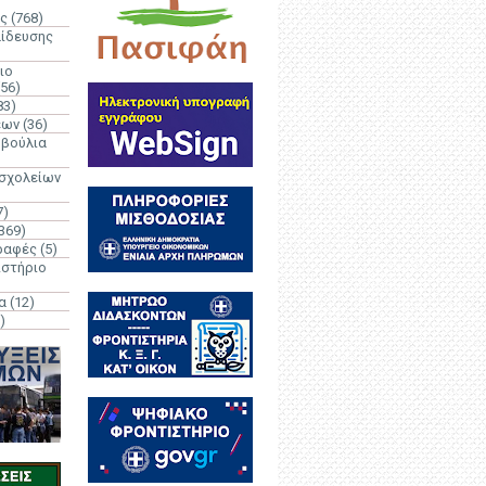
ς
(768)
αίδευσης
ιο
(56)
83)
έων
(36)
μβούλια
 σχολείων
7)
369)
ραφές
(5)
ιστήριο
α
(12)
)