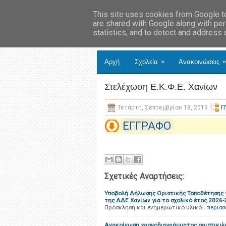
This site uses cookies from Google to 
are shared with Google along with per
statistics, and to detect and address
»
»
Αρχή
Σχολεία
Ανακοινώσεις
Στελέχωση Ε.Κ.Φ.Ε. Χανίων
Τετάρτη, Σεπτεμβρίου 18, 2019
Π
ΕΓΓΡΑΦΟ
Σχετικές Αναρτήσεις:
Yποβολή Δήλωσης Οριστικής Τοποθέτησης για
της ΔΔΕ Χανίων για το σχολικό έτος 2026-
Πρόσκληση και ενημερωτικό υλικό…
περισ
Ανακοίνωση χρονοδιαγράμματος οριστικώ