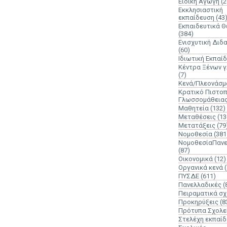
Ειδική Αγωγή
(2
Εκκλησιαστική
εκπαίδευση
(43
Εκπαιδευτικά 
(384)
Ενισχυτική Διδ
(60)
Ιδιωτική Εκπαί
Κέντρα Ξένων 
(7)
Κενά/Πλεονάσμ
Κρατικό Πιστοπ
Γλωσσομάθεια
Μαθητεία
(132)
Μεταθέσεις
(13
Μετατάξεις
(79
Νομοθεσία
(381
ΝομοθεσίαΠανε
(87)
Οικονομικά
(12)
Οργανικά κενά
ΠΥΣΔΕ
(611)
Πανελλαδικές
(
Πειραματικά σχ
Προκηρύξεις
(8
Πρότυπα Σχολε
Στελέχη εκπαί