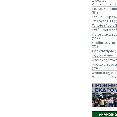
Σχολικές
Δραστηριότητε
Σύμβουλοι εκπ
(81)
Τοπικό Συμβούλ
Επιλογής (ΤΣΕ)
Τοποθετήσεις
(
Υπεύθυνοι φορ
Υπηρεσιακά Συ
(119)
Υποδιευθυντές
(72)
Φροντιστήρια
(
Φυσική Αγωγή
(
Ψηφιακές Υπογ
Ψηφιακό φροντ
(20)
Ωνάσεια σχολεί
Ωρομίσθιοι
(106