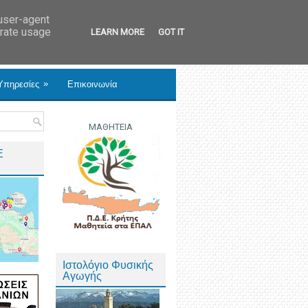
 user-agent
erate usage
LEARN MORE
GOT IT
»
Υπηρεσίες
Επικοινωνία
ΜΑΘΗΤΕΙΑ
Ε
Ιστολόγιο Φυσικής
Αγωγής