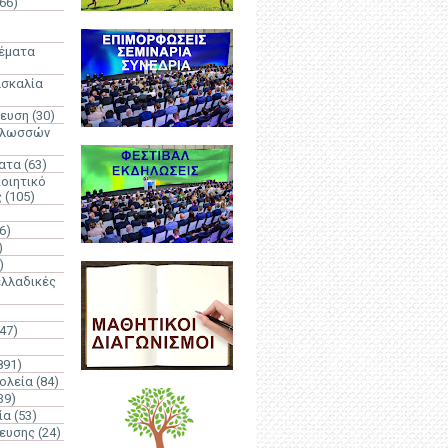
66)
)
Θέματα
ασκαλία
δευση
(30)
γλωσσών
ατα
(63)
οιητικό
ς
(105)
6)
)
)
λλαδικές
(47)
891)
ολεία
(84)
39)
ία
(53)
δευσης
(24)