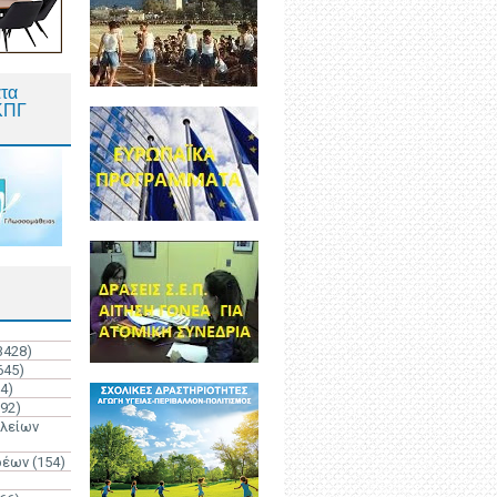
τα
ΚΠΓ
3428)
645)
4)
192)
ολείων
ρέων
(154)