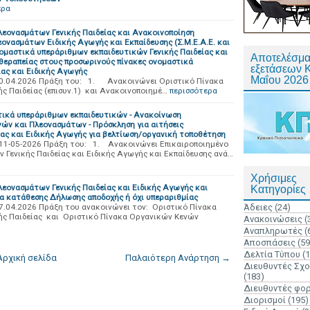
ερα
λεονασμάτων Γενικής Παιδείας και Ανακοινοποίηση
ονασμάτων Ειδικής Αγωγής και Εκπαίδευσης (Σ.Μ.Ε.Α.Ε. και
ομαστικά υπεράριθμων εκπαιδευτικών Γενικής Παιδείας και
Αποτελέσμα
ς θεραπείας στους προσωρινούς πίνακες ονομαστικά
εξετάσεων 
ας και Ειδικής Αγωγής
Μαΐου 2026
η/30.04.2026 Πράξη του: 1. Ανακοινώνει Οριστικό Πίνακα
ς Παιδείας (επισυν.1) και Ανακοινοποιημέ…
περισσότερα
τικά υπεράριθμων εκπαιδευτικών - Ανακοίνωση
ών και Πλεονασμάτων - Πρόσκληση για αιτήσεις
ίας και Ειδικής Αγωγής για βελτίωση/οργανική τοποθέτηση
2η/11-05-2026 Πράξη του: 1. Ανακοινώνει Επικαιροποιημένο
Γενικής Παιδείας και Ειδικής Αγωγής και Εκπαίδευσης ανά…
Χρήσιμες
εονασμάτων Γενικής Παιδείας και Ειδικής Αγωγής και
Κατηγορίες
σμία κατάθεσης Δήλωσης αποδοχής ή όχι υπεραριθμίας
/27.04.2026 Πράξη του ανακοινώνει τον: Οριστικό Πίνακα
Άδειες
(24)
ής Παιδείας και Οριστικό Πίνακα Οργανικών Κενών
Ανακοινώσεις
(
Αναπληρωτές
(
Αποσπάσεις
(59
Δελτία Τύπου
(
Αρχική σελίδα
Παλαιότερη Ανάρτηση →
Διευθυντές Σχ
(183)
Διευθυντές φο
Διορισμοί
(195)