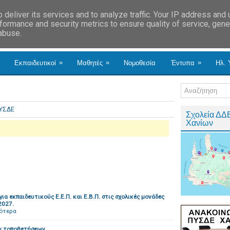
deliver its services and to analyze traffic. Your IP address and
formance and security metrics to ensure quality of service, gen
 abuse.
»
»
»
Εκπαιδευτικοί
Μαθητές
Νομοθεσία
Έντυπα
Ηλ. 
ΥΣΔΕ
Σχολεία ΔΔ
Χανίων
 εκπαιδευτικούς Ε.Ε.Π. και Ε.Β.Π. στις σχολικές μονάδες
2027.
σότερα
ν τοποθετήσεων