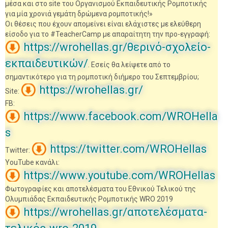
μέσα και στο site του Οργανισμού Εκπαιδευτικής Ρομποτικής
για μία χρονιά γεμάτη δρώμενα ρομποτικής!»
Οι θέσεις που έχουν απομείνει είναι ελάχιστες με ελεύθερη
είσοδο για το #TeacherCamp με απαραίτητη την προ-εγγραφή:
https://wrohellas.gr/θερινό-σχολείο-
εκπαιδευτικών/
. Εσείς θα λείψετε από το
σημαντικότερο για τη ρομποτική διήμερο του Σεπτεμβρίου;
https://wrohellas.gr/
Site:
FB:
https://www.facebook.com/WROHella
s
https://twitter.com/WROHellas
Twitter:
YouTube κανάλι:
https://www.youtube.com/WROHellas
Φωτογραφίες και αποτελέσματα του Εθνικού Τελικού της
Ολυμπιάδας Εκπαιδευτικής Ρομποτικής WRO 2019
https://wrohellas.gr/αποτελέσματα-