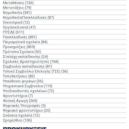
Μεταθέσεις
(136)
Μετατάξεις
(79)
Νομοθεσία
(381)
ΝομοθεσίαΠανελλαδικές
(87)
Οικονομικά
(12)
Οργανικά κενά
(47)
ΠΥΣΔΕ
(611)
Πανελλαδικές
(891)
Πειραματικά σχολεία
(84)
Προκηρύξεις
(839)
Πρότυπα Σχολεία
(53)
Στελέχη εκπαίδευσης
(24)
Σχολικές Δραστηριότητες
(768)
Σύμβουλοι εκπαίδευσης
(81)
Τοπικό Συμβούλιο Επιλογής (ΤΣΕ)
(56)
Τοποθετήσεις
(83)
Υπεύθυνοι φορέων
(36)
Υπηρεσιακά Συμβούλια
(119)
Υποδιευθυντές σχολείων
(72)
Φροντιστήρια
(7)
Φυσική Αγωγή
(369)
Ψηφιακές Υπογραφές
(5)
Ψηφιακό φροντιστήριο
(20)
Ωνάσεια σχολεία
(12)
Ωρομίσθιοι
(106)