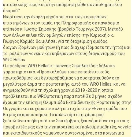
κατασκευής τους και στην απόρριψη κάθε συναισθηματικού
δεσμού."
Νωρίτερα την έναρξη κηρύσσει ο εκ των κορυφαίων
επιστημόνων στον τομέα της Πληροφορικής σε παγκόσμιο
επίπεδο κ. Ιωσήφ Σηφάκης (βραβείο Τούρινγκ 2007). Μεταξύ
των άλλων εκλεκτών ομιλητών επίσης, την Κυριακή ο κ.
Γιώργος Κορμάς θα μιλήσει για τη διαχείριση ομάδας
διαγωνιζομένων μαθητών (ή πως διαχειριζόμαστε την ήττα) και
το ρόλο των γονέων και κηδεμόνων στους διαγωνισμούς του
WRO Hellas.
Ο πρόεδρος WRO Hellas κ. Ιωάννης Σομαλακίδης δήλωσε
χαρακτηριστικά: «Προσκαλούμε τους εκπαιδευτικούς
πρωτοβάθμιας και δευτεροβάθμιας να συστρατευθούν στο
μεγαλύτερο άρμα της ρομποτικής, αυτό του WRO Hellas, και να
ενημερωθούν για τη σχολική χρονιά 2019 -2020 η οποία
προβλέπεται πιο WROμποτική παρά ποτέ! Σε 2 μήνες σχεδόν
έχουμε την επίσημη Ολυμπιάδα Εκπαιδευτικής Ρομποτικής στην
Ουγγαρία και ευχόμαστε καλή επιτυχία στην Εθνική ομάδα που
θα μας εκπροσωπήσει. Το καλεντάρι στη χώρα μας
ξεδιπλώνεται ήδη από τον Σεπτέμβριο, ξεκινάμε δυνατά με τους
πρεσβευτές μας ανά την επικράτεια και καλούμε μαθητές, γονείς
και εκπαιδευτικούς να μείνουν συντονισμένοι στα κοινωνικά