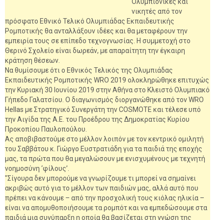
Ολυμπιονίκες και
νικητές από τον
πρόσφατο Εθνικό Τελικό Ολυμπιάδας Εκπαιδευτικής
Ρομποτικής θα ανταλλάξουν ιδέες και θα μεταφέρουν την
εμπειρία τους σε επίπεδο τεχνογνωσίας. Η συμμετοχή στο
Θερινό Σχολείο είναι δωρεάν, με απαραίτητη την έγκαιρη
κράτηση θέσεων.
Να θυμίσουμε ότι ο Εθνικός Τελικός της Ολυμπιάδας
Εκπαιδευτικής Ρομποτικής WRO 2019 ολοκληρώθηκε επιτυχώς
την Κυριακή 30 Ιουνίου 2019 στην Αθήνα στο Κλειστό Ολυμπιακό
Γήπεδο Γαλατσίου. Ο διαγωνισμός διοργανώθηκε από τον WRO
Hellas με Στρατηγικό Συνεργάτη την COSMOTE και τέλεσε υπό
την Αιγίδα της Α.Ε. του Προέδρου της Δημοκρατίας Κυρίου
Προκοπίου Παυλοπούλου.
Ας αποβιβαστούμε στο μέλλον λοιπόν με τον κεντρικό ομιλητή
του Σαββάτου κ. Γιώργο Ευστρατιάδη για τα παιδιά της εποχής
μας, τα πρώτα που θα μεγαλώσουν με ενισχυμένους με τεχνητή
νοημοσύνη ‘φίλους’.
"Σίγουρα δεν μπορούμε να γνωρίζουμε τι μπορεί να σημαίνει
ακριβώς αυτό για το μέλλον των παιδιών μας, αλλά αυτό που
πρέπει να κάνουμε – από την προσχολική τους κιόλας ηλικία –
είναι να απομυθοποιήσουμε τα ρομπότ και να εμπεδώσουμε στα
παιδιά μια συνύπαρξη η οποία θα βασίζεται στη γνώση της