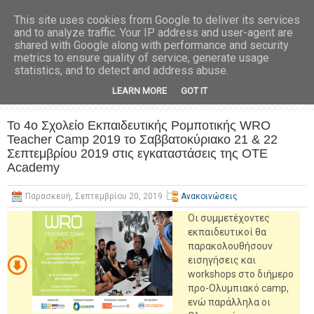
This site uses cookies from Google to deliver its services
and to analyze traffic. Your IP address and user-agent are
shared with Google along with performance and security
metrics to ensure quality of service, generate usage
statistics, and to detect and address abuse.
LEARN MORE
GOT IT
Το 4ο Σχολείο Εκπαιδευτικής Ρομποτικής WRO
Teacher Camp 2019 το Σαββατοκύριακο 21 & 22
Σεπτεμβρίου 2019 στις εγκαταστάσεις της OTE
Academy
Παρασκευή, Σεπτεμβρίου 20, 2019
Ανακοινώσεις
Οι συμμετέχοντες
εκπαιδευτικοί θα
παρακολουθήσουν
εισηγήσεις και
workshops στο διήμερο
προ-Ολυμπιακό camp,
ενώ παράλληλα οι