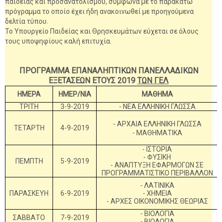
παιδείας και προσανατολισμού, σύμφωνα με το παρακάτω
πρόγραμμα το οποίο έχει ήδη ανακοινωθεί με προηγούμενα
δελτία τύπου.
Το Υπουργείο Παιδείας και Θρησκευμάτων εύχεται σε όλους
τους υποψηφίους καλή επιτυχία.
ΠΡΟΓΡΑΜΜΑ ΕΠΑΝΑΛΗΠΤΙΚΩΝ ΠΑΝΕΛΛΑΔΙΚΩΝ
ΕΞΕΤΑΣΕΩΝ ΕΤΟΥΣ 2019
ΤΩΝ ΓΕΛ
ΗΜΕΡΑ
ΗΜΕΡ/ΝΙΑ
ΜΑΘΗΜΑ
ΤΡΙΤΗ
3-9-2019
- ΝΕΑ ΕΛΛΗΝΙΚΗ ΓΛΩΣΣΑ
- ΑΡΧΑΙΑ ΕΛΛΗΝΙΚΗ ΓΛΩΣΣΑ
ΤΕΤΑΡΤΗ
4-9-2019
- ΜΑΘΗΜΑΤΙΚΑ
- ΙΣΤΟΡΙΑ
- ΦΥΣΙΚΗ
ΠΕΜΠΤΗ
5-9-2019
- ΑΝΑΠΤΥΞΗ ΕΦΑΡΜΟΓΩΝ ΣΕ
ΠΡΟΓΡΑΜΜΑΤΙΣΤΙΚΟ ΠΕΡΙΒΑΛΛΟΝ
- ΛΑΤΙΝΙΚΑ
ΠΑΡΑΣΚΕΥΗ
6-9-2019
- ΧΗΜΕΙΑ
- ΑΡΧΕΣ ΟΙΚΟΝΟΜΙΚΗΣ ΘΕΩΡΙΑΣ
- ΒΙΟΛΟΓΙΑ
ΣΑΒΒΑΤΟ
7-9-2019
- ΒΙΟΛΟΓΙΑ