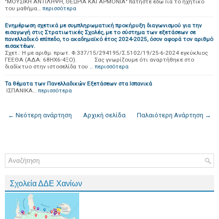
"ΜΟΥΣΙΚΗ ΑΝΤΙΛΗΨΗ, ΘΕΩΡΙΑ ΚΑΙ ΑΡΜΟΝΙΑ" πατήστε εδώ Για το ηχητικό
του μαθήμα…
περισσότερα
Ενημέρωση σχετικά με συμπληρωματική προκήρυξη διαγωνισμού για την
εισαγωγή στις Στρατιωτικές Σχολές, με το σύστημα των εξετάσεων σε
πανελλαδικό επίπεδο, το ακαδημαϊκό έτος 2024-2025, όσον αφορά τον αριθμό
εισακτέων.
Σχετ.: Η με αριθμ. πρωτ. Φ.337/15/294195/Σ.5102/19/25-6-2024 εγκύκλιος
ΓΕΕΘΑ (ΑΔΑ: 68ΗΧ6-4ΞΟ). Σας γνωρίζουμε ότι αναρτήθηκε στο
διαδίκτυο στην ιστοσελίδα του …
περισσότερα
Τα θέματα των Πανελλαδικών Εξετάσεων στα Ισπανικά
ΙΣΠΑΝΙΚΑ…
περισσότερα
← Νεότερη ανάρτηση
Αρχική σελίδα
Παλαιότερη Ανάρτηση →
Σχολεία ΔΔΕ Χανίων