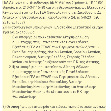
ΓΕΛ Αθηνών της Διεύθυνσης ΔΕ Α΄ Αθήνας (Τρώων 2, ΤΚ 11851
Θησείο, τηλ. 210-3411548) και στη Θεσσαλονίκη, ως Εξεταστικό
Κέντρο ορίζεται το 15o ΓΕΛ Θεσσαλονίκης της Διεύθυνσης ΔΕ
Ανατολικής Θεσσαλονίκης (Καρόλου Ντηλ 24, τκ 54623 , τηλ.
2310-231357).
2) Η κατανομή των υποψηφίων ΓΕΛ στα δύο Εξεταστικά κέντρα
έχει ως ακολούθως:
i) οι υποψήφιοι που κατέθεσαν Αίτηση-Δήλωση
συμμετοχής στις Επαναληπτικές Πανελλαδικές
Εξετάσεις ΓΕΛ σε ΕΕΔΔΕ των Περιφερειακών Δ/νσεων
Εκπαίδευσης Κρήτης, Νοτίου Αιγαίου, Βορείου Αιγαίου,
Πελοποννήσου, Δυτικής Ελλάδας, Στερεάς Ελλάδας,
Ιονίου και Αττικής θα εξεταστούν στο Ε.Κ. της Αττικής,
ii) οι υποψήφιοι που κατέθεσαν Αίτηση-Δήλωση
συμμετοχής στις Επαναληπτικές Πανελλαδικές
Εξετάσεις ΓΕΛ σε ΕΕΔΔΕ των Περιφερειακών Δ/νσεων
Εκπαίδευσης Ηπείρου, Θεσσαλίας, Δυτικής
Μακεδονίας, Κεντρικής Μακεδονίας και Ανατολικής
Μακεδονίας-Θράκης θα εξεταστούν στο Ε.Κ. της
Θεσσαλονίκης.
3) Οι υποψήφιοι με αναπηρία και ειδικές εκπαιδευτικές ανάγκες