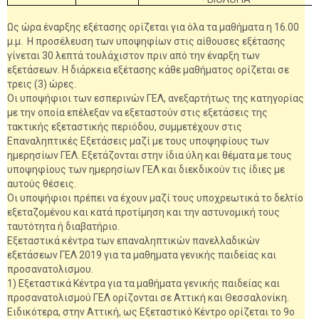
Ως ώρα έναρξης εξέτασης ορίζεται για όλα τα μαθήματα η 16.00
μ.μ. Η προσέλευση των υποψηφίων στις αίθουσες εξέτασης
γίνεται 30 λεπτά τουλάχιστον πριν από την έναρξη των
εξετάσεων. Η διάρκεια εξέτασης κάθε μαθήματος ορίζεται σε
τρεις (3) ώρες.
Οι υποψήφιοι των εσπερινών ΓΕΛ, ανεξαρτήτως της κατηγορίας
με την οποία επέλεξαν να εξεταστούν στις εξετάσεις της
τακτικής εξεταστικής περιόδου, συμμετέχουν στις
Επαναληπτικές Εξετάσεις μαζί με τους υποψηφίους των
ημερησίων ΓΕΛ. Εξετάζονται στην ίδια ύλη και θέματα με τους
υποψηφίους των ημερησίων ΓΕΛ και διεκδικούν τις ίδιες με
αυτούς θέσεις.
Οι υποψήφιοι πρέπει να έχουν μαζί τους υποχρεωτικά το δελτίο
εξεταζομένου και κατά προτίμηση και την αστυνομική τους
ταυτότητα ή διαβατήριο.
Εξεταστικά κέντρα των επαναληπτικών πανελλαδικών
εξετάσεων ΓΕΛ 2019 για τα μαθηματα γενικής παιδείας και
προσανατολισμου.
1) Εξεταστικά Κέντρα για τα μαθήματα γενικής παιδείας και
προσανατολισμού ΓΕΛ ορίζονται σε Αττική και Θεσσαλονίκη.
Ειδικότερα, στην Αττική, ως Εξεταστικό Κέντρο ορίζεται το 9ο