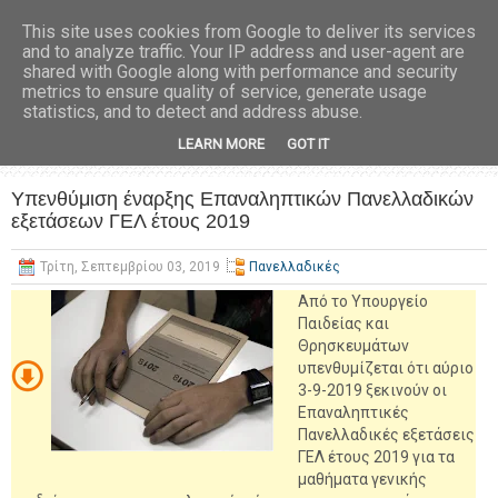
This site uses cookies from Google to deliver its services
and to analyze traffic. Your IP address and user-agent are
shared with Google along with performance and security
metrics to ensure quality of service, generate usage
statistics, and to detect and address abuse.
LEARN MORE
GOT IT
Υπενθύμιση έναρξης Επαναληπτικών Πανελλαδικών
εξετάσεων ΓΕΛ έτους 2019
Τρίτη, Σεπτεμβρίου 03, 2019
Πανελλαδικές
Από το Υπουργείο
Παιδείας και
Θρησκευμάτων
υπενθυμίζεται ότι αύριο
3-9-2019 ξεκινούν οι
Επαναληπτικές
Πανελλαδικές εξετάσεις
ΓΕΛ έτους 2019 για τα
μαθήματα γενικής