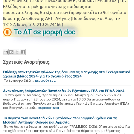
των Επαναληπτικών Πανελλαδικών Εξετάσεων ΓΕΛ από όλη την
Ελλάδα, για τα μαθήματα γενικής παιδείας και
προσανατολισμού, θα εξεταστούν (προφορικά) στο 9ο Γυμνάσιο
Ιλίου της Διεύθυνσης ΔΕ Γ΄ Αθήνας (Ποσειδώνος και Διός, τ.κ.
13122, Ίλιον, τηλ. 210 2624466).
Το ΔΤ σε μορφή doc
Σχετικές Αναρτήσεις:
Επίδειξη απαντητικών φύλλων της δοκιμασίας εισαγωγής στα Εκκλησιαστικά
Σχολεία (Μάιος 2024) για το σχολικό έτος 2024
Το έγγραφο ΕΔΩ …
περισσότερα
Ανακοίνωση βαθμολογιών Πανελλαδικών Εξετάσεων ΓΕΛ και ΕΠΑΛ 2024
Το Υπουργείο Παιδείας, Θρησκευμάτων και Αθλητισμού ανακοινώνει ότι
αύριο, Παρασκευή 28 Ιουνίου 2024, μετά τις 13:00 θα ανακοινωθούν οι
βαθμολογίες των Πανελλαδικών Εξετάσεων Γενικών Ενιαίων Λυκείων (ΓΕΛ)
και Επαγγελματικώ…
περισσότερα
Τα θέματα των Πανελλαδικών Εξετάσεων στο Γραμμικό Σχέδιο και τη
Μουσική Αντίληψη Θεωρία και Αρμονία
Για να δείτε τα θέματα του μαθήματος "ΓΡΑΜΜΙΚΟ ΣΧΕΔΙΟ" πατήστε εδώ Για
το σχέδιο πατήστε πατήστε εδώ Για να δείτε τα θέματα του μαθήματος