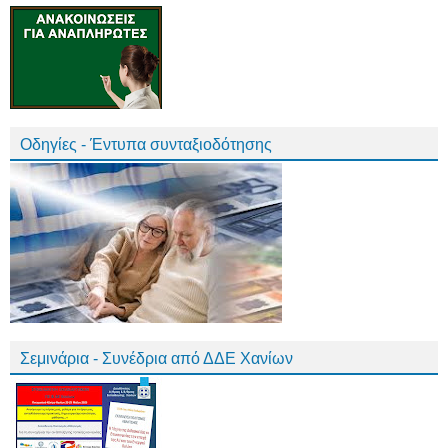
Οδηγίες - Έντυπα συνταξιοδότησης
Σεμινάρια - Συνέδρια από ΔΔΕ Χανίων