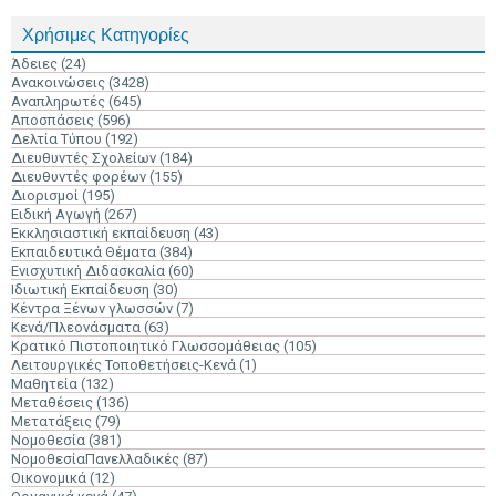
Χρήσιμες Κατηγορίες
Άδειες
(24)
Ανακοινώσεις
(3428)
Αναπληρωτές
(645)
Αποσπάσεις
(596)
Δελτία Τύπου
(192)
Διευθυντές Σχολείων
(184)
Διευθυντές φορέων
(155)
Διορισμοί
(195)
Ειδική Αγωγή
(267)
Εκκλησιαστική εκπαίδευση
(43)
Εκπαιδευτικά Θέματα
(384)
Ενισχυτική Διδασκαλία
(60)
Ιδιωτική Εκπαίδευση
(30)
Κέντρα Ξένων γλωσσών
(7)
Κενά/Πλεονάσματα
(63)
Κρατικό Πιστοποιητικό Γλωσσομάθειας
(105)
Λειτουργικές Τοποθετήσεις-Κενά
(1)
Μαθητεία
(132)
Μεταθέσεις
(136)
Μετατάξεις
(79)
Νομοθεσία
(381)
ΝομοθεσίαΠανελλαδικές
(87)
Οικονομικά
(12)