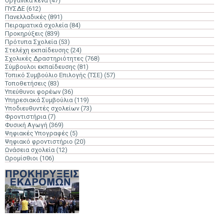
Οργανικά κενά
(47)
ΠΥΣΔΕ
(612)
Πανελλαδικές
(891)
Πειραματικά σχολεία
(84)
Προκηρύξεις
(839)
Πρότυπα Σχολεία
(53)
Στελέχη εκπαίδευσης
(24)
Σχολικές Δραστηριότητες
(768)
Σύμβουλοι εκπαίδευσης
(81)
Τοπικό Συμβούλιο Επιλογής (ΤΣΕ)
(57)
Τοποθετήσεις
(83)
Υπεύθυνοι φορέων
(36)
Υπηρεσιακά Συμβούλια
(119)
Υποδιευθυντές σχολείων
(73)
Φροντιστήρια
(7)
Φυσική Αγωγή
(369)
Ψηφιακές Υπογραφές
(5)
Ψηφιακό φροντιστήριο
(20)
Ωνάσεια σχολεία
(12)
Ωρομίσθιοι
(106)