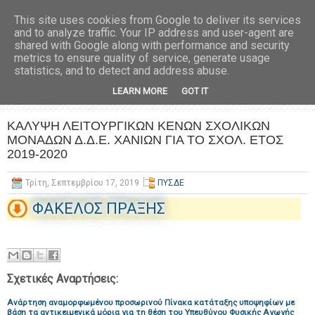
This site uses cookies from Google to deliver its services
and to analyze traffic. Your IP address and user-agent are
shared with Google along with performance and security
metrics to ensure quality of service, generate usage
statistics, and to detect and address abuse.
LEARN MORE
GOT IT
ΚΑΛΥΨΗ ΛΕΙΤΟΥΡΓΙΚΩΝ ΚΕΝΩΝ ΣΧΟΛΙΚΩΝ
ΜΟΝΑΔΩΝ Δ.Δ.Ε. ΧΑΝΙΩΝ ΓΙΑ ΤΟ ΣΧΟΛ. ΕΤΟΣ
2019-2020
Τρίτη, Σεπτεμβρίου 17, 2019
ΠΥΣΔΕ
ΦΑΚΕΛΟΣ ΠΡΑΞΗΣ
Σχετικές Αναρτήσεις:
Ανάρτηση αναμορφωμένου προσωρινού Πίνακα κατάταξης υποψηφίων με
βάση τα αντικειμενικά μόρια για τη θέση του Υπευθύνου Φυσικής Αγωγής