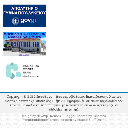
Copyright ©
2026
Διεύθυνση Δευτεροβάθμιας Εκπαίδευσης Χανίων
Ανάπτυξη, Υποστήριξη Ιστοσελίδας Τμήμα Δ Πληροφορικής και Νέων Τεχνολογιών ΔΔΕ
Χανίων. Για σχόλια και παρατηρήσεις, μη διστάσετε να επικοινωνήσετε μαζί μας
(it@dide.chan.sch.gr).
Design by
NewWpThemes
| Blogger Theme by
Lasantha
-
PremiumBloggerTemplates.com
|
Valuable Stuff Online