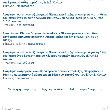
και Σχολικού Αθλητισμού της Δ.Δ.Ε. Χανίων
Φάκελος …
περισσότερα
Ανάρτηση οριστικού αξιολογικού Πίνακα κατάταξης υποψηφίων για τη θέση
του Υπευθύνου Φυσικής Αγωγής και Σχολικού Αθλητισμού (Φ.Α.ΣΧ.Α.) της
Δ.Δ.Ε. Χανίων
Πίνακας …
περισσότερα
Ανακοίνωση Πίνακα Οργανικών Κενών και Πλεονασμάτων και προθεσμία
κατάθεσης Δήλωσης αποδοχής υπεραριθμίας (Πράξη ΠΥΣΔΕ 16η/30-07-
2019)η
Φάκελος Πράξης …
περισσότερα
Ανάρτηση οριστικού αξιολογικού Πίνακα κατάταξης υποψηφίου για τη θέση
του Υπευθύνου Εργαστηριακού Κέντρου Φυσικών Επιστημών (Ε.Κ.Φ.Ε.)
Χανίων
Πίνακας …
περισσότερα
Ανάρτηση αναμορφωμένου προσωρινού Πίνακα κατάταξης υποψηφίων με
βάση τα αντικειμενικά μόρια για τη θέση του Υπευθύνου του Ε.Κ.Φ.Ε. Χανίων
Φάκελος …
περισσότερα
← Νεότερη ανάρτηση
Αρχική σελίδα
Παλαιότερη Ανάρτηση →