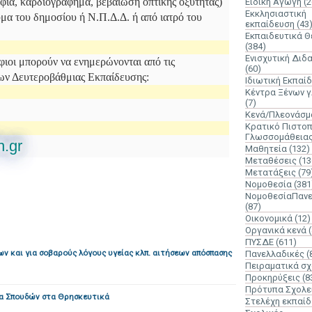
αφία, καρδιογράφημα, βεβαίωση οπτικής οξύτητας)
Ειδική Αγωγή
(2
Εκκλησιαστική
υμα του δημοσίου ή Ν.Π.Δ.Δ. ή από ιατρό του
εκπαίδευση
(43
Εκπαιδευτικά 
(384)
Ενισχυτική Διδ
φιοι μπορούν να ενημερώνονται από τις
(60)
ων Δευτεροβάθμιας Εκπαίδευσης:
Ιδιωτική Εκπαί
Κέντρα Ξένων 
(7)
Κενά/Πλεονάσμ
Κρατικό Πιστοπ
Γλωσσομάθεια
h.gr
Μαθητεία
(132)
Μεταθέσεις
(13
Μετατάξεις
(79
Νομοθεσία
(381
ΝομοθεσίαΠανε
(87)
Οικονομικά
(12)
Οργανικά κενά
ΠΥΣΔΕ
(611)
ν και για σοβαρούς λόγους υγείας κλπ. αιτήσεων απόσπασης
Πανελλαδικές
(
Πειραματικά σχ
Προκηρύξεις
(8
Πρότυπα Σχολε
τα Σπουδών στα Θρησκευτικά
Στελέχη εκπαί