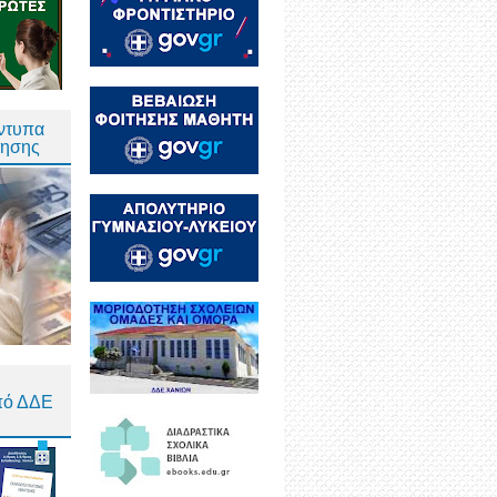
Έντυπα
τησης
πό ΔΔΕ