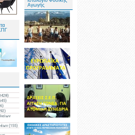
Ιστολόγιο Φυσικής
Αγωγής
τα
ΚΠΓ
3428)
645)
6)
192)
ολείων
ρέων
(155)