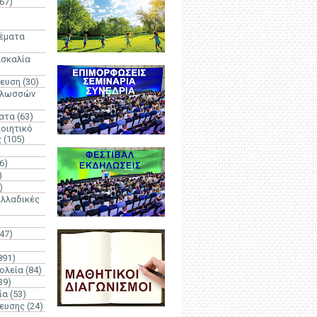
67)
)
Θέματα
ασκαλία
δευση
(30)
γλωσσών
ατα
(63)
οιητικό
ς
(105)
6)
)
)
λλαδικές
(47)
891)
ολεία
(84)
39)
ία
(53)
δευσης
(24)