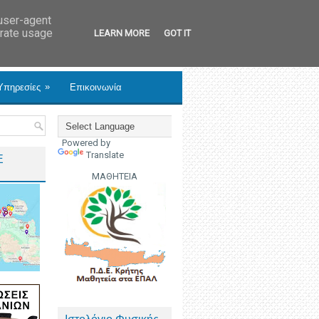
 user-agent
erate usage
LEARN MORE
GOT IT
»
Υπηρεσίες
Επικοινωνία
Powered by
Translate
Ε
ΜΑΘΗΤΕΙΑ