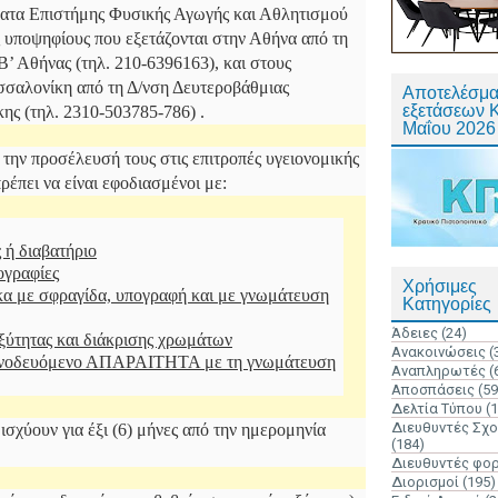
ματα Επιστήμης Φυσικής Αγωγής και Αθλητισμού
 υποψηφίους που εξετάζονται στην Αθήνα από τη
’ Αθήνας (τηλ. 210-6396163), και στους
σσαλονίκη από τη Δ/νση Δευτεροβάθμιας
Αποτελέσμα
εξετάσεων 
ς (τηλ. 2310-503785-786) .
Μαΐου 2026
την προσέλευσή τους στις επιτροπές υγειονομικής
ρέπει να είναι εφοδιασμένοι με:
 ή διαβατήριο
ογραφίες
Χρήσιμες
α με σφραγίδα, υπογραφή και με γνωμάτευση
Κατηγορίες
Άδειες
(24)
ξύτητας και διάκρισης χρωμάτων
Ανακοινώσεις
(
υνοδευόμενο ΑΠΑΡΑΙΤΗΤΑ με τη γνωμάτευση
Αναπληρωτές
(
Αποσπάσεις
(59
Δελτία Τύπου
(
Διευθυντές Σχ
 ισχύουν για έξι (6) μήνες από την ημερομηνία
(184)
Διευθυντές φο
Διορισμοί
(195)