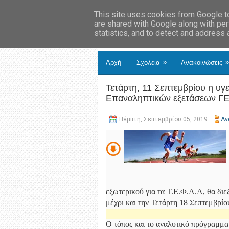
This site uses cookies from Google to 
are shared with Google along with per
statistics, and to detect and address
»
»
Αρχή
Σχολεία
Ανακοινώσεις
Τετάρτη, 11 Σεπτεμβρίου η υγ
Επαναληπτικών εξετάσεων Γ
Πέμπτη, Σεπτεμβρίου 05, 2019
Αν
εξωτερικού για τα Τ.Ε.Φ.Α.Α, θα δι
μέχρι και την Τετάρτη 18 Σεπτεμβρίο
Ο τόπος και το αναλυτικό πρόγραμμα