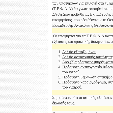
των υποψηφίων για επιλογή στα τμή
(Τ.Ε.Φ.Α.Α) θα γνωστοποιηθεί στους
Δ/νση Δευτεροβάθμιας Εκπαίδευσης Β
υποψηφίους που εξετάζονται στη Θε
Εκπαίδευσης Ανατολικής Θεσσαλονίκη
Οι υποψήφιοι για τα Τ.Ε.Φ.Α.Α κατά 
εξέτασης και πρακτικής δοκιμασίας, π
Δελτίο εξεταζομένου
Δελτίο αστυνομικής ταυτότητας
Δύο (2) πρόσφατες μικρές φωτ
Πρόσφατη ακτινογραφία θώρακ
του ιατρού
Πρόσφατη βεβαίωση οπτικής ο
Πρόσφατο καρδιογράφημα, σ
του γιατρού.
Σημειώνεται ότι οι ιατρικές εξετάσεις
έκδοσής τους.