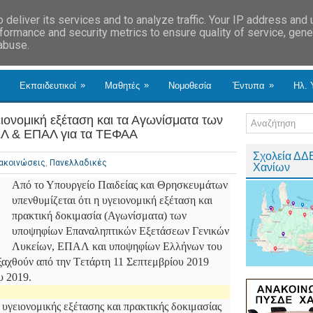
deliver its services and to analyze traffic. Your IP address and
formance and security metrics to ensure quality of service, gen
 abuse.
»
»
»
Εκπαιδευτικοί
Μαθητές
Νομοθεσία
Έντυπα
Ηλ. 
ειονομική εξέταση και τα Αγωνίσματα των
ΕΛ & ΕΠΑΛ για τα ΤΕΦΑΑ
Σχολεία ΔΔ
ακοινώσεις
,
Πανελλαδικές
Χανίων
Από το Υπουργείο Παιδείας και Θρησκευμάτων
υπενθυμίζεται ότι η υγειονομική εξέταση και
πρακτική δοκιμασία (Αγωνίσματα) των
υποψηφίων Επαναληπτικών Εξετάσεων Γενικών
Λυκείων, ΕΠΑΛ και υποψηφίων Ελλήνων του
εξαχθούν από την Tετάρτη 11 Σεπτεμβρίου 2019
υ 2019.
 υγειονομικής εξέτασης και πρακτικής δοκιμασίας