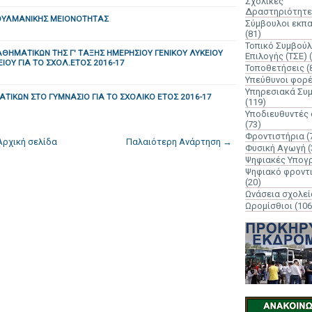
Σχολικές
Δραστηριότητε
ΟΥΛΜΑΝΙΚΗΣ ΜΕΙΟΝΟΤΗΤΑΣ
Σύμβουλοι εκπ
(81)
Τοπικό Συμβούλ
ΘΗΜΑΤΙΚΩΝ ΤΗΣ Γ' ΤΑΞΗΣ ΗΜΕΡΗΣΙΟΥ ΓΕΝΙΚΟΥ ΛΥΚΕΙΟΥ
Επιλογής (ΤΣΕ)
ΕΙΟΥ ΓΙΑ ΤΟ ΣΧΟΛ.ΕΤΟΣ 2016-17
Τοποθετήσεις
(
Υπεύθυνοι φορ
Υπηρεσιακά Συ
ΤΙΚΩΝ ΣΤΟ ΓΥΜΝΑΣΙΟ ΓΙΑ ΤΟ ΣΧΟΛΙΚΟ ΕΤΟΣ 2016-17
(119)
Υποδιευθυντές
(73)
Φροντιστήρια
(
Αρχική σελίδα
Παλαιότερη Ανάρτηση →
Φυσική Αγωγή
(
Ψηφιακές Υπογ
Ψηφιακό φροντ
(20)
Ωνάσεια σχολεί
Ωρομίσθιοι
(106