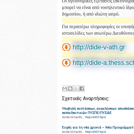
Οι υγειονομικές εξετάσεις (ακτινογρ
μπορεί να είναι από νοσηλευτικό ίδρ
δημοσίου, ή από ιδιώτη ιατρό.
Για περαιτέρω πληροφορίες οι υποψή
ιστοσελίδες των ανωτέρω Διευθύνσε
http://dide-v-ath.gr
http://dide-a.thess.sc
Σχετικές Αναρτήσεις:
Υποβολή ενστάσεων, ανακλήσεων αποσπάσεω
εκπαιδευτικών ΠΥΣΠΕ/ΠΥΣΔΕ
ανακοίνωση…
περισσότερα
Ευχές για τη νέα χρονιά – Νέα Προγράμμα
ανακοίνωση…
περισσότερα