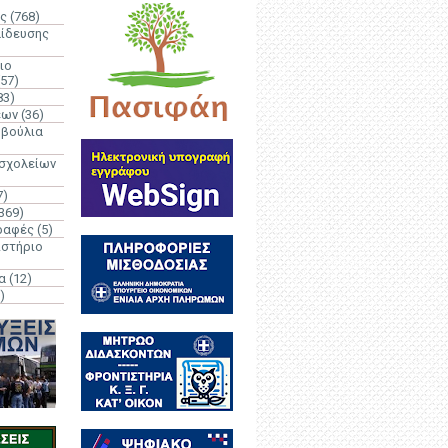
ς
(768)
αίδευσης
ιο
(57)
83)
έων
(36)
μβούλια
 σχολείων
7)
369)
ραφές
(5)
ιστήριο
α
(12)
)