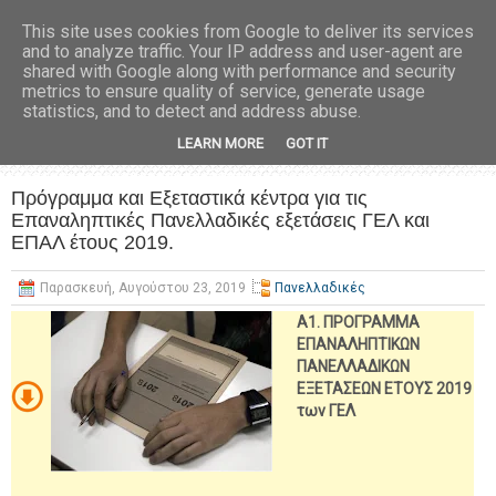
This site uses cookies from Google to deliver its services
and to analyze traffic. Your IP address and user-agent are
shared with Google along with performance and security
metrics to ensure quality of service, generate usage
statistics, and to detect and address abuse.
LEARN MORE
GOT IT
Πρόγραμμα και Εξεταστικά κέντρα για τις
Επαναληπτικές Πανελλαδικές εξετάσεις ΓΕΛ και
ΕΠΑΛ έτους 2019.
Παρασκευή, Αυγούστου 23, 2019
Πανελλαδικές
Α1. ΠΡΟΓΡΑΜΜΑ
ΕΠΑΝΑΛΗΠΤΙΚΩΝ
ΠΑΝΕΛΛΑΔΙΚΩΝ
ΕΞΕΤΑΣΕΩΝ ΕΤΟΥΣ 2019
των ΓΕΛ