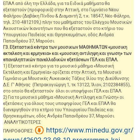
ΕΠΑΛ από όλη την Ελλάδα, για τα Ειδικά μαθήματα θα
εξεταστούν (προφορικά) στην Αττική, στο Γυμνάσιο Νέου
Φαλήρου (Δαβάκη Πίνδου & Διαμαντή 2, τ.κ. 18547, Νέο Φάληρο,
τηλ. 210-4812109,) πλην του μαθήματος του Ελέγχου Μουσικών
Ακουστικών Ικανοτήτων που θα εξεταστούν στο κτήριο του
Υπουργείου Παιδείας και Θρησκευμάτων, οδός Ανδρέα
Παπανδρέου 37, Μαρούσι.
Γ3. Εξεταστικά κέντρα των μουσικων ΜΑΘΗΜΑΤΩΝ «μουσικη
εκτελεση και ερμηνεια» και «μουσικη αντιληψη και γνωση» των
επαναληπτικών πανελλαδικών εξετάσεων ΓΕΛ και ΕΠΑΛ.
1) Εξεταστικό κέντρο για το μουσικό μάθημα «Μουσική
Εκτέλεση και Ερμηνεία» ορίζεται στην Αττική, το Μουσικό
Γυμνάσιο με Μουσικές Λυκειακές Τάξεις Ιλίου της Διεύθυνσης
Δ.Ε. Γ’ Αθήνας (Πετρακογιώργη 1, τκ 13122, Ίλιον, 2102384855),
στο οποίο θα εξεταστούν όλοι οι υποψήφιοι ΓΕΛ και ΕΠΑΛ.
2) Για το μουσικό μάθημα «Μουσική Αντίληψη και Γνώση» οι
εξετάσεις για όλους τους υποψηφίους ΓΕΛ και ΕΠΑΛ θα
διενεργηθούν στο κτήριο του Υπουργείου Παιδείας και
Θρησκευμάτων, οδός Ανδρέα Παπανδρέου 37, Μαρούσι.
ΑΝΑΛΥΤΙΚΟΤΕΡΕΣ
https://www.minedu.gov.gr/
ΠΛΗΡΟΦΟΡΙΕΣ: