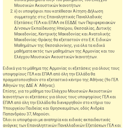
Μουσικών Ακουστικών Ικανοτήτων.
ii) οι υποψήφιοι που κατέθεσαν Αίτηση-Δήλωση
συμμετοχής στις Επαναληπτικές Πανελλαδικές
Εξετάσεις ΓΕΛ και ΕΠΑΛ σε ΕΕΔΔΕ των Περιφερειακών
Δ/νσεων Εκπαίδευσης Ηπείρου, Θεσσαλίας, Δυτικής
Μακεδονίας, Κεντρικής Μακεδονίας και Ανατολικής
Μακεδονίας-Θράκης θα εξεταστούν στο Ε.Κ. Ειδικών
Μαθημάτων της Θεσσαλονίκης, για όλα τα ειδικά
μαθήματα εκτός των μαθημάτων της Αρμονίας και του
Ελέγχου Μουσικών Ακουστικών Ικανοτήτων.
Ειδικά για το μάθημα της Αρμονίας οι εξετάσεις για όλους τους
υποψηφίους ΓΕΛ και ΕΠΑΛ από όλη την Ελλάδα θα
πραγματοποιηθούν στο εξεταστικό κέντρο της Αθήνας (9ο ΓΕΛ
Αθηνών της ΔΔΕ Α΄ Αθήνας).
Επίσης, για το μάθημα του Ελέγχου Μουσικών Ακουστικών
Ικανοτήτων οι εξετάσεις για όλους τους υποψηφίους ΓΕΛ και
ΕΠΑΛ από όλη την Ελλάδα θα διενεργηθούν στο κτήριο του
Υπουργείου Παιδείας και Θρησκευμάτων, οδός Ανδρέα
Παπανδρέου 37, Μαρούσι.
Όλοι οι υποψήφιοι με αναπηρία και ειδικές εκπαιδευτικές
ανάγκες των Επαναληπτικών Πανελλαδικών Εξετάσεων ΓΕΛ και