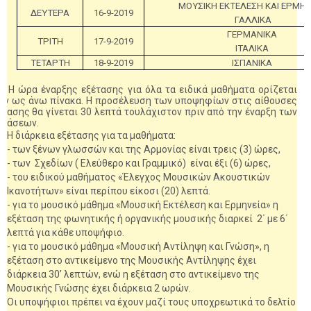
ΜΟΥΣΙΚΗ ΕΚΤΕΛΕΣΗ ΚΑΙ ΕΡΜΗΝ
ΔΕΥΤΕΡΑ
16-9-2019
ΓΑΛΛΙΚΑ
ΓΕΡΜΑΝΙΚΑ
ΤΡΙΤΗ
17-9-2019
ΙΤΑΛΙΚΑ
ΤΕΤΑΡΤΗ
18-9-2019
ΙΣΠΑΝΙΚΑ
ώρα έναρξης εξέτασης για όλα τα ειδικά μαθήματα ορίζεται
ον ως άνω πίνακα. Η προσέλευση των υποψηφίων στις αίθουσες
έτασης θα γίνεται 30 λεπτά τουλάχιστον πριν από την έναρξη των
ετάσεων.
Η διάρκεια εξέτασης για τα μαθήματα:
- των ξένων γλωσσών και της Αρμονίας είναι τρεις (3) ώρες,
- των Σχεδίων ( Ελεύθερο και Γραμμικό) είναι έξι (6) ώρες,
- του ειδικού μαθήματος «Έλεγχος Μουσικών Ακουστικών
Ικανοτήτων» είναι περίπου είκοσι (20) λεπτά.
- για το μουσικό μάθημα «Μουσική Εκτέλεση και Ερμηνεία» η
εξέταση της φωνητικής ή οργανικής μουσικής διαρκεί 2΄ με 6΄
λεπτά για κάθε υποψήφιο.
- για το μουσικό μάθημα «Μουσική Αντίληψη και Γνώση», η
εξέταση στο αντικείμενο της Μουσικής Αντίληψης έχει
διάρκεια 30’ λεπτών, ενώ η εξέταση στο αντικείμενο της
Μουσικής Γνώσης έχει διάρκεια 2 ωρών.
Οι υποψήφιοι πρέπει να έχουν μαζί τους υποχρεωτικά το δελτίο