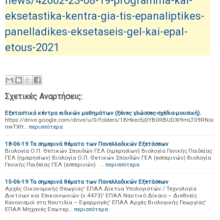
news/42602-23-08-19-programma-kai-
eksetastika-kentra-gia-tis-epanaliptikes-
panelladikes-eksetaseis-gel-kai-epal-
etous-2021
Σχετικές Αναρτήσεις:
Εξεταστικά κέντρα ειδικών μαθημάτων (ξένες γλώσσες-σχέδια-μουσική).
https://drive.google.com/drive/u/0/folders/1BHkec5j0YB0RBUDXI9mLT09RNoi
nwTXH…
περισσότερα
18-06-19 Τα σημερινά θέματα των Πανελλαδικών Εξετάσεων
Βιολογία Ο.Π. Θετικών Σπουδών ΓΕΛ (ημερησίων) Βιολογία Γενικής Παιδείας
ΓΕΛ (ημερησίων) Βιολογία Ο.Π. Θετικών Σπουδών ΓΕΛ (εσπερινών) Βιολογία
Γενικής Παιδείας ΓΕΛ (εσπερινών) …
περισσότερα
15-06-19 Τα σημερινά θέματα των Πανελλαδικών Εξετάσεων
Αρχές Οικονομικής Θεωρίας' ΕΠΑΛ Δίκτυα Υπολογιστών / Τεχνολογία
Δικτύων και Επικοινωνιών (ν.4473)' ΕΠΑΛ Ναυτικό Δίκαιο – Διεθνείς
Κανονισμοί στη Ναυτιλία – Εφαρμογές' ΕΠΑΛ Αρχές Βιολογικής Γεωργίας'
ΕΠΑΛ Μηχανές Εσωτερ…
περισσότερα