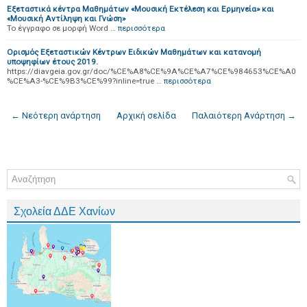
Εξεταστικά κέντρα Μαθημάτων «Μουσική Εκτέλεση και Ερμηνεία» και
«Μουσική Αντίληψη και Γνώση»
Το έγγραφο σε μορφή Word …
περισσότερα
Ορισμός Εξεταστικών Κέντρων Ειδικών Μαθημάτων και κατανομή
υποψηφίων έτους 2019.
https://diavgeia.gov.gr/doc/%CE%A8%CE%9A%CE%A7%CE%984653%CE%A0
%CE%A3-%CE%9B3%CE%99?inline=true …
περισσότερα
← Νεότερη ανάρτηση
Αρχική σελίδα
Παλαιότερη Ανάρτηση →
Σχολεία ΔΔΕ Χανίων