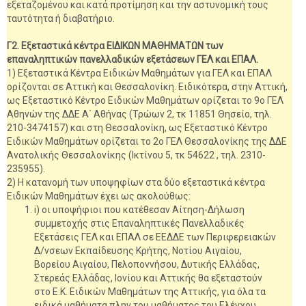
εξεταζομένου και κατά προτίμηση και την αστυνομική τους
ταυτότητα ή διαβατήριο.
Γ2. Εξεταστικά κέντρα ΕΙΔΙΚΩΝ ΜΑΘΗΜΑΤΩΝ των
επαναληπτικών πανελλαδικών εξετάσεων ΓΕΛ και ΕΠΑΛ.
1) Εξεταστικά Κέντρα Ειδικών Μαθημάτων για ΓΕΛ και ΕΠΑΛ
ορίζονται σε Αττική και Θεσσαλονίκη. Ειδικότερα, στην Αττική,
ως Εξεταστικό Κέντρο Ειδικών Μαθημάτων ορίζεται το 9ο ΓΕΛ
Αθηνών της ΔΔΕ Α΄ Αθήνας (Τρώων 2, τκ 11851 Θησείο, τηλ.
210-3474157) και στη Θεσσαλονίκη, ως Εξεταστικό Κέντρο
Ειδικών Μαθημάτων ορίζεται το 2ο ΓΕΛ Θεσσαλονίκης της ΔΔΕ
Ανατολικής Θεσσαλονίκης (Ικτίνου 5, τκ 54622 , τηλ. 2310-
235955).
2) Η κατανομή των υποψηφίων στα δύο εξεταστικά κέντρα
Ειδικών Μαθημάτων έχει ως ακολούθως:
i) οι υποψήφιοι που κατέθεσαν Αίτηση-Δήλωση
συμμετοχής στις Επαναληπτικές Πανελλαδικές
Εξετάσεις ΓΕΛ και ΕΠΑΛ σε ΕΕΔΔΕ των Περιφερειακών
Δ/νσεων Εκπαίδευσης Κρήτης, Νοτίου Αιγαίου,
Βορείου Αιγαίου, Πελοποννήσου, Δυτικής Ελλάδας,
Στερεάς Ελλάδας, Ιονίου και Αττικής θα εξεταστούν
στο Ε.Κ. Ειδικών Μαθημάτων της Αττικής, για όλα τα
ειδικά μαθήματα πλην του μαθήματος του Ελέγχου