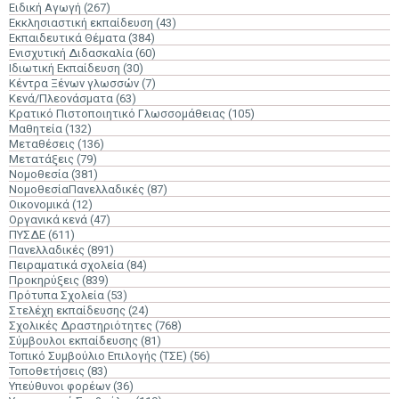
Ειδική Αγωγή
(267)
Εκκλησιαστική εκπαίδευση
(43)
Εκπαιδευτικά Θέματα
(384)
Ενισχυτική Διδασκαλία
(60)
Ιδιωτική Εκπαίδευση
(30)
Κέντρα Ξένων γλωσσών
(7)
Κενά/Πλεονάσματα
(63)
Κρατικό Πιστοποιητικό Γλωσσομάθειας
(105)
Μαθητεία
(132)
Μεταθέσεις
(136)
Μετατάξεις
(79)
Νομοθεσία
(381)
ΝομοθεσίαΠανελλαδικές
(87)
Οικονομικά
(12)
Οργανικά κενά
(47)
ΠΥΣΔΕ
(611)
Πανελλαδικές
(891)
Πειραματικά σχολεία
(84)
Προκηρύξεις
(839)
Πρότυπα Σχολεία
(53)
Στελέχη εκπαίδευσης
(24)
Σχολικές Δραστηριότητες
(768)
Σύμβουλοι εκπαίδευσης
(81)
Τοπικό Συμβούλιο Επιλογής (ΤΣΕ)
(56)
Τοποθετήσεις
(83)
Υπεύθυνοι φορέων
(36)