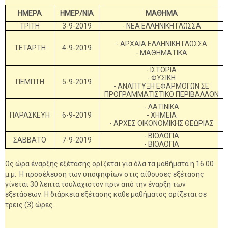
ΗΜΕΡΑ
ΗΜΕΡ/ΝΙΑ
ΜΑΘΗΜΑ
ΤΡΙΤΗ
3-9-2019
- ΝΕΑ ΕΛΛΗΝΙΚΗ ΓΛΩΣΣΑ
- ΑΡΧΑΙΑ ΕΛΛΗΝΙΚΗ ΓΛΩΣΣΑ
ΤΕΤΑΡΤΗ
4-9-2019
- ΜΑΘΗΜΑΤΙΚΑ
- ΙΣΤΟΡΙΑ
- ΦΥΣΙΚΗ
ΠΕΜΠΤΗ
5-9-2019
- ΑΝΑΠΤΥΞΗ ΕΦΑΡΜΟΓΩΝ ΣΕ
ΠΡΟΓΡΑΜΜΑΤΙΣΤΙΚΟ ΠΕΡΙΒΑΛΛΟΝ
- ΛΑΤΙΝΙΚΑ
ΠΑΡΑΣΚΕΥΗ
6-9-2019
- ΧΗΜΕΙΑ
- ΑΡΧΕΣ ΟΙΚΟΝΟΜΙΚΗΣ ΘΕΩΡΙΑΣ
- ΒΙΟΛΟΓΙΑ
ΣΑΒΒΑΤΟ
7-9-2019
- ΒΙΟΛΟΓΙΑ
Ως ώρα έναρξης εξέτασης ορίζεται για όλα τα μαθήματα η 16.00
μ.μ. Η προσέλευση των υποψηφίων στις αίθουσες εξέτασης
γίνεται 30 λεπτά τουλάχιστον πριν από την έναρξη των
εξετάσεων. Η διάρκεια εξέτασης κάθε μαθήματος ορίζεται σε
τρεις (3) ώρες.