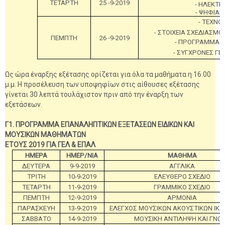
ΤΕΤΑΡΤΗ
25 -9-2019
- ΗΛΕΚΤΡ
- ΨΗΦΙΑ
- ΤΕΧΝΟ
- ΣΤΟΙΧΕΙΑ ΣΧΕΔΙΑΣΜ
ΠΕΜΠΤΗ
26 -9-2019
- ΠΡΟΓΡΑΜΜΑΤ
-
ΣΥΓΧΡΟΝΕΣ ΓΕΩ
Ως ώρα έναρξης εξέτασης ορίζεται για όλα τα μαθήματα η 16.00
μ.μ. Η προσέλευση των υποψηφίων στις αίθουσες εξέτασης
γίνεται 30 λεπτά τουλάχιστον πριν από την έναρξη των
εξετάσεων.
Γ1. ΠΡΟΓΡΑΜΜΑ ΕΠΑΝΑΛΗΠΤΙΚΩΝ ΕΞΕΤΑΣΕΩΝ ΕΙΔΙΚΩΝ ΚΑΙ
ΜΟΥΣΙΚΩΝ ΜΑΘΗΜΑΤΩΝ
ΕΤΟΥΣ 2019 ΓΙΑ ΓΕΛ & ΕΠΑΛ
ΗΜΕΡΑ
ΗΜΕΡ/ΝΙΑ
ΜΑΘΗΜΑ
ΔΕΥΤΕΡΑ
9-9-2019
ΑΓΓΛΙΚΑ
ΤΡΙΤΗ
10-9-2019
ΕΛΕΥΘΕΡΟ ΣΧΕΔΙΟ
ΤΕΤΑΡΤΗ
11-9-2019
ΓΡΑΜΜΙΚΟ ΣΧΕΔΙΟ
ΠΕΜΠΤΗ
12-9-2019
ΑΡΜΟΝΙΑ
ΠΑΡΑΣΚΕΥΗ
13-9-2019
ΕΛΕΓΧΟΣ ΜΟΥΣΙΚΩΝ ΑΚΟΥΣΤΙΚΩΝ ΙΚ
ΣΑΒΒΑΤΟ
14-9-2019
ΜΟΥΣΙΚΗ ΑΝΤΙΛΗΨΗ ΚΑΙ ΓΝΩ