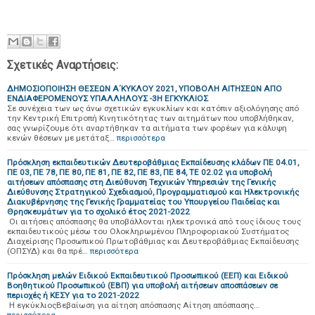
Σχετικές Αναρτήσεις:
ΔΗΜΟΣΙΟΠΟΙΗΣΗ ΘΕΣΕΩΝ Α΄ΚΥΚΛΟΥ 2021, ΥΠΟΒΟΛΗ ΑΙΤΗΣΕΩΝ ΑΠΟ
ΕΝΔΙΑΦΕΡΟΜΕΝΟΥΣ ΥΠΑΛΛΗΛΟΥΣ -3Η ΕΓΚΥΚΛΙΟΣ
Σε συνέχεια των ως άνω σχετικών εγκυκλίων και κατόπιν αξιολόγησης από
την Κεντρική Επιτροπή Κινητικότητας των αιτημάτων που υποβλήθηκαν,
σας γνωρίζουμε ότι αναρτήθηκαν τα αιτήματα των φορέων για κάλυψη
κενών θέσεων με μετάταξ…
περισσότερα
Πρόσκληση εκπαιδευτικών Δευτεροβάθμιας Εκπαίδευσης κλάδων ΠΕ 04.01,
ΠΕ 03, ΠΕ 78, ΠΕ 80, ΠΕ 81, ΠΕ 82, ΠΕ 83, ΠΕ 84, ΤΕ 02.02 για υποβολή
αιτήσεων απόσπασης στη Διεύθυνση Τεχνικών Υπηρεσιών της Γενικής
Διεύθυνσης Στρατηγικού Σχεδιασμού, Προγραμματισμού και Ηλεκτρονικής
Διακυβέρνησης της Γενικής Γραμματείας του Υπουργείου Παιδείας και
Θρησκευμάτων για το σχολικό έτος 2021-2022
Οι αιτήσεις απόσπασης θα υποβάλλονται ηλεκτρονικά από τους ίδιους τους
εκπαιδευτικούς μέσω του Ολοκληρωμένου Πληροφοριακού Συστήματος
Διαχείρισης Προσωπικού Πρωτοβάθμιας και Δευτεροβάθμιας Εκπαίδευσης
(ΟΠΣΥΔ) και θα πρέ…
περισσότερα
Πρόσκληση μελών Ειδικού Εκπαιδευτικού Προσωπικού (ΕΕΠ) και Ειδικού
Βοηθητικού Προσωπικού (ΕΒΠ) για υποβολή αιτήσεων αποσπάσεων σε
περιοχές ή ΚΕΣΥ για το 2021-2022
Η εγκύκλιοςΒεβαίωση για αίτηση απόσπασης Αίτηση απόσπασης…