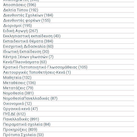
Αποσπάσεις
(596)
Δελτία Τύπου
(192)
Διευθυντές Σχολείων
(184)
Διευθυντές φορέων
(155)
Διορισμοί
(195)
Ειδική Αγωγή
(267)
Εκκλησιαστική εκπαίδευση
(43)
Εκπαιδευτικά Θέματα
(384)
Ενισχυτική Διδασκαλία
(60)
Ιδιωτική Εκπαίδευση
(30)
Κέντρα Ξένων γλωσσών
(7)
Κενά/Πλεονάσματα
(63)
Κρατικό Πιστοποιητικό Γλωσσομάθειας
(105)
Λειτουργικές Τοποθετήσεις-Κενά
(1)
Μαθητεία
(132)
Μεταθέσεις
(136)
Μετατάξεις
(79)
Νομοθεσία
(381)
ΝομοθεσίαΠανελλαδικές
(87)
Οικονομικά
(12)
Οργανικά κενά
(47)
ΠΥΣΔΕ
(612)
Πανελλαδικές
(891)
Πειραματικά σχολεία
(84)
Προκηρύξεις
(839)
Πρότυπα Σχολεία
(53)