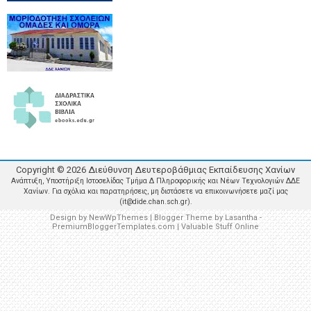
Copyright ©
2026
Διεύθυνση Δευτεροβάθμιας Εκπαίδευσης Χανίων
Ανάπτυξη, Υποστήριξη Ιστοσελίδας Τμήμα Δ Πληροφορικής και Νέων Τεχνολογιών ΔΔΕ
Χανίων. Για σχόλια και παρατηρήσεις, μη διστάσετε να επικοινωνήσετε μαζί μας
(it@dide.chan.sch.gr).
Design by
NewWpThemes
| Blogger Theme by
Lasantha
-
PremiumBloggerTemplates.com
|
Valuable Stuff Online