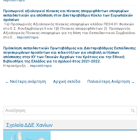
περισσότερα
Προσωρινοί αξιολογικοί πίνακες και πίνακες απορριφθέντων υποψηφίων
εκπαιδευτικών για απόσπαση στον Δευτεροβάθμιο Κύκλο των Ευρωπαϊκών
σχολείων
1α) Προσωρινός Αξιολογικός πίνακας υποψηφίων κλάδου ΠΕ04.01 Φυσικών
στο Ε.Σ. Λουξεμβούργο ΙΙ και 1β) Πίνακας απορριφθέντων 2) Προσωρινός
Αξιολογικός Πίνακας υποψηφίων για τη θέση του Εκπαιδευτικού Συμβούλου
στο Ε.…
περισσότερα
Πρόσκληση εκπαιδευτικών Πρωτοβάθμιας και Δευτεροβάθμιας Εκπαίδευσης
συγκεκριμένων προσόντων και ειδικοτήτων για υποβολή αιτήσεων
απόσπασης στην ΚΥ των Γενικών Αρχείων του Κράτους και την Εθνική
Βιβλιοθήκη της Ελλάδος για το σχολικό έτος 2021-2022.
H προκήρυξη …
περισσότερα
← Νεότερη ανάρτηση
Αρχική σελίδα
Παλαιότερη Ανάρτηση →
Σχολεία ΔΔΕ Χανίων