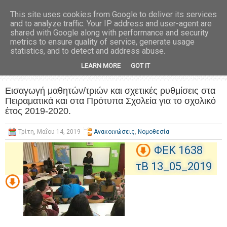
This site uses cookies from Google to deliver its services
and to analyze traffic. Your IP address and user-agent are
shared with Google along with performance and security
metrics to ensure quality of service, generate usage
statistics, and to detect and address abuse.
LEARN MORE
GOT IT
Εισαγωγή μαθητών/τριών και σχετικές ρυθμίσεις στα
Πειραματικά και στα Πρότυπα Σχολεία για το σχολικό
έτος 2019-2020.
Τρίτη, Μαΐου 14, 2019
Ανακοινώσεις
,
Νομοθεσία
ΦΕΚ 1638
τΒ 13_05_2019