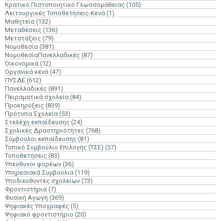
Κρατικό Πιστοποιητικό Γλωσσομάθειας
(105)
Λειτουργικές Τοποθετήσεις-Κενά
(1)
Μαθητεία
(132)
Μεταθέσεις
(136)
Μετατάξεις
(79)
Νομοθεσία
(381)
ΝομοθεσίαΠανελλαδικές
(87)
Οικονομικά
(12)
Οργανικά κενά
(47)
ΠΥΣΔΕ
(612)
Πανελλαδικές
(891)
Πειραματικά σχολεία
(84)
Προκηρύξεις
(839)
Πρότυπα Σχολεία
(53)
Στελέχη εκπαίδευσης
(24)
Σχολικές Δραστηριότητες
(768)
Σύμβουλοι εκπαίδευσης
(81)
Τοπικό Συμβούλιο Επιλογής (ΤΣΕ)
(57)
Τοποθετήσεις
(83)
Υπεύθυνοι φορέων
(36)
Υπηρεσιακά Συμβούλια
(119)
Υποδιευθυντές σχολείων
(73)
Φροντιστήρια
(7)
Φυσική Αγωγή
(369)
Ψηφιακές Υπογραφές
(5)
Ψηφιακό φροντιστήριο
(20)