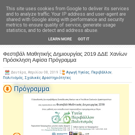
This site uses cookies from Google to deliver its services
and to analyze traffic. Your IP address and user-agent are
shared with Google along with performance and security
metrics to ensure quality of service, generate usage
statistics, and to detect and address abuse.
LEARN MORE
GOT IT
Φεστιβάλ Μαθητικής Δημιουργίας 2019 ΔΔΕ Χανίων
Πρόσκληση Αφίσα Πρόγραμμα
Δευτέρα, Απριλίου 08, 2019
Αγωγή Υγείας
,
Περιβάλλον
,
Πολιτισμός
,
Σχολικές Δραστηριότητες
Πρόγραμμα