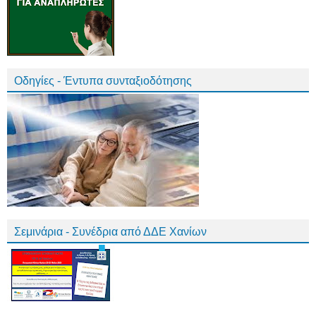
Οδηγίες - Έντυπα συνταξιοδότησης
Σεμινάρια - Συνέδρια από ΔΔΕ Χανίων