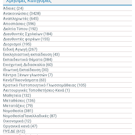
Χρήσιμες Κατηγορίες
Άδειες
(24)
Ανακοινώσεις
(3428)
Αναπληρωτές
(645)
Αποσπάσεις
(596)
Δελτία Τύπου
(192)
Διευθυντές Σχολείων
(184)
Διευθυντές φορέων
(155)
Διορισμοί
(195)
Ειδική Αγωγή
(267)
Εκκλησιαστική εκπαίδευση
(43)
Εκπαιδευτικά Θέματα
(384)
Ενισχυτική Διδασκαλία
(60)
Ιδιωτική Εκπαίδευση
(30)
Κέντρα Ξένων γλωσσών
(7)
Κενά/Πλεονάσματα
(63)
Κρατικό Πιστοποιητικό Γλωσσομάθειας
(105)
Λειτουργικές Τοποθετήσεις-Κενά
(1)
Μαθητεία
(132)
Μεταθέσεις
(136)
Μετατάξεις
(79)
Νομοθεσία
(381)
ΝομοθεσίαΠανελλαδικές
(87)
Οικονομικά
(12)
Οργανικά κενά
(47)
ΠΥΣΔΕ
(612)