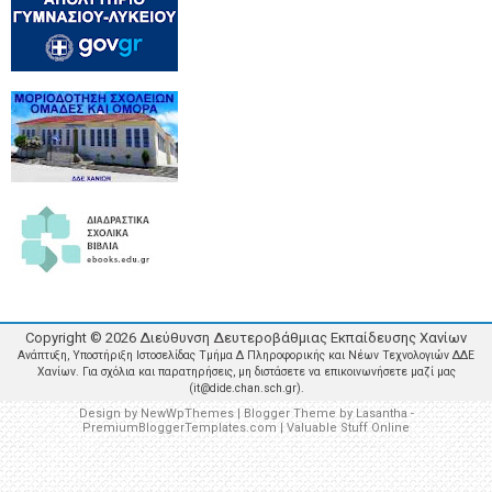
Copyright ©
2026
Διεύθυνση Δευτεροβάθμιας Εκπαίδευσης Χανίων
Ανάπτυξη, Υποστήριξη Ιστοσελίδας Τμήμα Δ Πληροφορικής και Νέων Τεχνολογιών ΔΔΕ
Χανίων. Για σχόλια και παρατηρήσεις, μη διστάσετε να επικοινωνήσετε μαζί μας
(it@dide.chan.sch.gr).
Design by
NewWpThemes
| Blogger Theme by
Lasantha
-
PremiumBloggerTemplates.com
|
Valuable Stuff Online