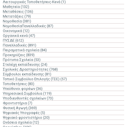
Λειτουργικές Τοποθετήσεις-Κενά
(1)
Μαθητεία
(132)
Μεταθέσεις
(136)
Μετατάξεις
(79)
Νομοθεσία
(381)
ΝομοθεσίαΠανελλαδικές
(87)
Οικονομικά
(12)
Οργανικά κενά
(47)
ΠΥΣΔΕ
(612)
Πανελλαδικές
(891)
Πειραματικά σχολεία
(84)
Προκηρύξεις
(839)
Πρότυπα Σχολεία
(53)
Στελέχη εκπαίδευσης
(24)
Σχολικές Δραστηριότητες
(768)
Σύμβουλοι εκπαίδευσης
(81)
Τοπικό Συμβούλιο Επιλογής (ΤΣΕ)
(57)
Τοποθετήσεις
(83)
Υπεύθυνοι φορέων
(36)
Υπηρεσιακά Συμβούλια
(119)
Υποδιευθυντές σχολείων
(73)
Φροντιστήρια
(7)
Φυσική Αγωγή
(369)
Ψηφιακές Υπογραφές
(5)
Ψηφιακό φροντιστήριο
(20)
Ωνάσεια σχολεία
(12)