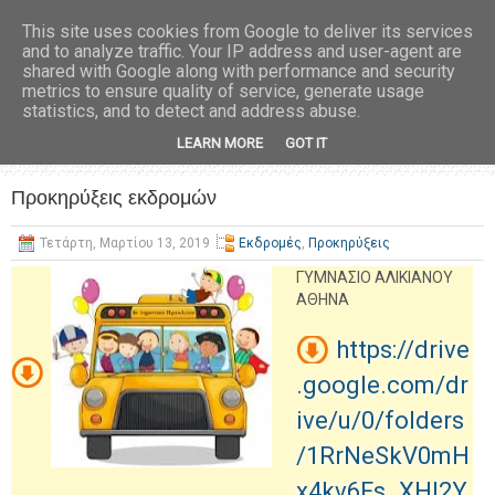
This site uses cookies from Google to deliver its services
and to analyze traffic. Your IP address and user-agent are
shared with Google along with performance and security
metrics to ensure quality of service, generate usage
statistics, and to detect and address abuse.
LEARN MORE
GOT IT
Προκηρύξεις εκδρομών
Τετάρτη, Μαρτίου 13, 2019
Εκδρομές
,
Προκηρύξεις
ΓΥΜΝΑΣΙΟ ΑΛΙΚΙΑΝΟΥ
ΑΘΗΝΑ
https://drive
.google.com/dr
ive/u/0/folders
/1RrNeSkV0mH
x4kv6Fs_XHI2Y