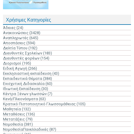
Χρήσιμες Κατηγορίες
Άδειες
(24)
Ανακοινώσεις
(3428)
Αναπληρωτές
(645)
Αποσπάσεις
(594)
Δελτία Τύπου
(192)
Διευθυντές Σχολείων
(183)
Διευθυντές φορέων
(154)
Διορισμοί
(195)
Ειδική Αγωγή
(266)
Εκκλησιαστική εκπαίδευση
(43)
Εκπαιδευτικά Θέματα
(384)
Ενισχυτική Διδασκαλία
(60)
Ιδιωτική Εκπαίδευση
(30)
Κέντρα Ξένων γλωσσών
(7)
Κενά/Πλεονάσματα
(63)
Κρατικό Πιστοποιητικό Γλωσσομάθειας
(105)
Μαθητεία
(132)
Μεταθέσεις
(136)
Μετατάξεις
(79)
Νομοθεσία
(381)
ΝομοθεσίαΠανελλαδικές
(87)