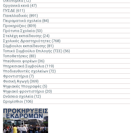
Οικονομικά
(12)
Οργανικά κενά
(47)
ΠΥΣΔΕ
(611)
Πανελλαδικές
(891)
Πειραματικά σχολεία
(84)
Προκηρύξεις
(839)
Πρότυπα Σχολεία
(53)
Στελέχη εκπαίδευσης
(24)
Σχολικές Δραστηριότητες
(768)
Σύμβουλοι εκπαίδευσης
(81)
Τοπικό Συμβούλιο Επιλογής (ΤΣΕ)
(56)
Τοποθετήσεις
(83)
Υπεύθυνοι φορέων
(36)
Υπηρεσιακά Συμβούλια
(119)
Υποδιευθυντές σχολείων
(72)
Φροντιστήρια
(7)
Φυσική Αγωγή
(369)
Ψηφιακές Υπογραφές
(5)
Ψηφιακό φροντιστήριο
(20)
Ωνάσεια σχολεία
(12)
Ωρομίσθιοι
(106)