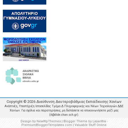
Copyright ©
2026
Διεύθυνση Δευτεροβάθμιας Εκπαίδευσης Χανίων
Ανάπτυξη, Υποστήριξη Ιστοσελίδας Τμήμα Δ Πληροφορικής και Νέων Τεχνολογιών ΔΔΕ
Χανίων. Για σχόλια και παρατηρήσεις, μη διστάσετε να επικοινωνήσετε μαζί μας
(it@dide.chan.sch.gr).
Design by
NewWpThemes
| Blogger Theme by
Lasantha
-
PremiumBloggerTemplates.com
|
Valuable Stuff Online