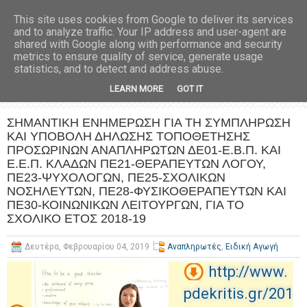
This site uses cookies from Google to deliver its services
and to analyze traffic. Your IP address and user-agent are
shared with Google along with performance and security
metrics to ensure quality of service, generate usage
statistics, and to detect and address abuse.
LEARN MORE
GOT IT
ΣΗΜΑΝΤΙΚΗ ΕΝΗΜΕΡΩΣΗ ΓΙΑ TH ΣΥΜΠΛΗΡΩΣΗ
ΚΑΙ ΥΠΟΒΟΛΗ ΔΗΛΩΣΗΣ ΤΟΠΟΘΕΤΗΣΗΣ
ΠΡΟΣΩΡΙΝΩΝ ΑΝΑΠΛΗΡΩΤΩΝ ΔΕ01-Ε.Β.Π. ΚΑΙ
Ε.Ε.Π. ΚΛΑΔΩΝ ΠΕ21-ΘΕΡΑΠΕΥΤΩΝ ΛΟΓΟΥ,
ΠΕ23-ΨΥΧΟΛΟΓΩΝ, ΠΕ25-ΣΧΟΛΙΚΩΝ
ΝΟΣΗΛΕΥΤΩΝ, ΠΕ28-ΦΥΣΙΚΟΘΕΡΑΠΕΥΤΩΝ ΚΑΙ
ΠΕ30-ΚΟΙΝΩΝΙΚΩΝ ΛΕΙΤΟΥΡΓΩΝ, ΓΙΑ ΤΟ
ΣΧΟΛΙΚΟ ΕΤΟΣ 2018-19
Δευτέρα, Φεβρουαρίου 04, 2019
Αναπληρωτές
,
Ειδική Αγωγή
http://www.
pdekritis.gr/201