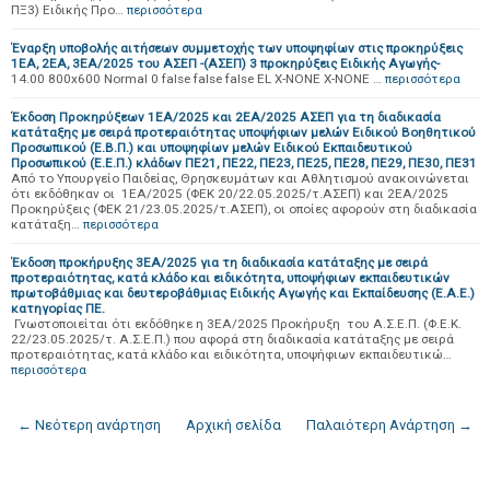
ΠΞ3) Ειδικής Προ…
περισσότερα
Έναρξη υποβολής αιτήσεων συμμετοχής των υποψηφίων στις προκηρύξεις
1ΕΑ, 2ΕΑ, 3ΕΑ/2025 του ΑΣΕΠ -(ΑΣΕΠ) 3 προκηρύξεις Ειδικής Αγωγής-
14.00 800x600 Normal 0 false false false EL X-NONE X-NONE …
περισσότερα
Έκδοση Προκηρύξεων 1ΕΑ/2025 και 2ΕΑ/2025 ΑΣΕΠ για τη διαδικασία
κατάταξης με σειρά προτεραιότητας υποψήφιων μελών Ειδικού Βοηθητικού
Προσωπικού (Ε.Β.Π.) και υποψηφίων μελών Ειδικού Εκπαιδευτικού
Προσωπικού (Ε.Ε.Π.) κλάδων ΠΕ21, ΠΕ22, ΠΕ23, ΠΕ25, ΠΕ28, ΠΕ29, ΠΕ30, ΠΕ31
Από το Υπουργείο Παιδείας, Θρησκευμάτων και Αθλητισμού ανακοινώνεται
ότι εκδόθηκαν οι 1ΕΑ/2025 (ΦΕΚ 20/22.05.2025/τ.ΑΣΕΠ) και 2ΕΑ/2025
Προκηρύξεις (ΦΕΚ 21/23.05.2025/τ.ΑΣΕΠ), οι οποίες αφορούν στη διαδικασία
κατάταξη…
περισσότερα
Έκδοση προκήρυξης 3ΕΑ/2025 για τη διαδικασία κατάταξης με σειρά
προτεραιότητας, κατά κλάδο και ειδικότητα, υποψήφιων εκπαιδευτικών
πρωτοβάθμιας και δευτεροβάθμιας Ειδικής Αγωγής και Εκπαίδευσης (Ε.Α.Ε.)
κατηγορίας ΠΕ.
Γνωστοποιείται ότι εκδόθηκε η 3ΕΑ/2025 Προκήρυξη του Α.Σ.Ε.Π. (Φ.Ε.Κ.
22/23.05.2025/τ. Α.Σ.Ε.Π.) που αφορά στη διαδικασία κατάταξης με σειρά
προτεραιότητας, κατά κλάδο και ειδικότητα, υποψήφιων εκπαιδευτικώ…
περισσότερα
← Νεότερη ανάρτηση
Αρχική σελίδα
Παλαιότερη Ανάρτηση →