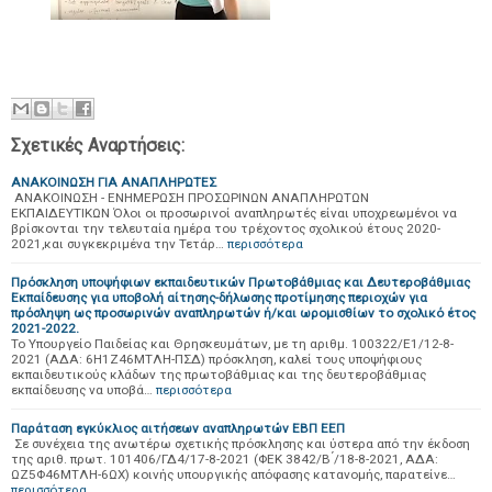
Σχετικές Αναρτήσεις:
ΑΝΑΚΟΙΝΩΣΗ ΓΙΑ ΑΝΑΠΛΗΡΩΤΕΣ
ΑΝΑΚΟΙΝΩΣΗ - ΕΝΗΜΕΡΩΣΗ ΠΡΟΣΩΡΙΝΩΝ ΑΝΑΠΛΗΡΩΤΩΝ
ΕΚΠΑΙΔΕΥΤΙΚΩΝ Όλοι οι προσωρινοί αναπληρωτές είναι υποχρεωμένοι να
βρίσκονται την τελευταία ημέρα του τρέχοντος σχολικού έτους 2020-
2021,και συγκεκριμένα την Τετάρ…
περισσότερα
Πρόσκληση υποψήφιων εκπαιδευτικών Πρωτοβάθμιας και Δευτεροβάθμιας
Εκπαίδευσης για υποβολή αίτησης-δήλωσης προτίμησης περιοχών για
πρόσληψη ως προσωρινών αναπληρωτών ή/και ωρομισθίων το σχολικό έτος
2021-2022.
Το Υπουργείο Παιδείας και Θρησκευμάτων, με τη αριθμ. 100322/Ε1/12-8-
2021 (ΑΔΑ: 6Η1Ζ46ΜΤΛΗ-ΠΣΔ) πρόσκληση, καλεί τους υποψήφιους
εκπαιδευτικούς κλάδων της πρωτοβάθμιας και της δευτεροβάθμιας
εκπαίδευσης να υποβά…
περισσότερα
Παράταση εγκύκλιος αιτήσεων αναπληρωτών EBΠ ΕΕΠ
Σε συνέχεια της ανωτέρω σχετικής πρόσκλησης και ύστερα από την έκδοση
της αριθ. πρωτ. 101406/ΓΔ4/17-8-2021 (ΦΕΚ 3842/Β ́/18-8-2021, ΑΔΑ:
ΩΖ5Φ46ΜΤΛΗ-6ΩΧ) κοινής υπουργικής απόφασης κατανομής, παρατείνε…
περισσότερα