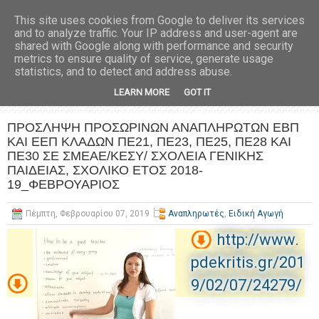
This site uses cookies from Google to deliver its services
and to analyze traffic. Your IP address and user-agent are
shared with Google along with performance and security
metrics to ensure quality of service, generate usage
statistics, and to detect and address abuse.
LEARN MORE
GOT IT
ΠΡΟΣΛΗΨH ΠΡΟΣΩΡΙΝΩΝ ΑΝΑΠΛΗΡΩΤΩΝ ΕΒΠ
ΚΑΙ ΕΕΠ ΚΛΑΔΩΝ ΠΕ21, ΠΕ23, ΠΕ25, ΠΕ28 ΚΑΙ
ΠΕ30 ΣΕ ΣΜΕΑΕ/ΚΕΣΥ/ ΣΧΟΛΕΙΑ ΓΕΝΙΚΗΣ
ΠΑΙΔΕΙΑΣ, ΣΧΟΛΙΚΟ ΕΤΟΣ 2018-
19_ΦΕΒΡΟΥΑΡΙΟΣ
Πέμπτη, Φεβρουαρίου 07, 2019
Αναπληρωτές
,
Ειδική Αγωγή
http://www.
pdekritis.gr/201
9/02/07/24279/