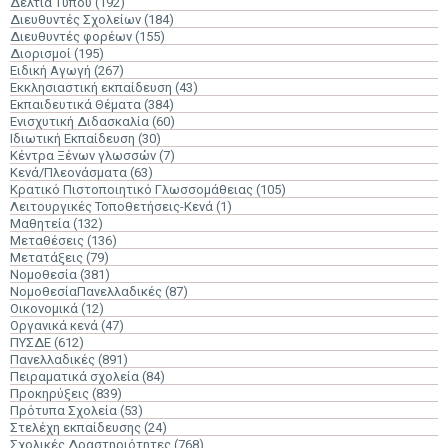
Δελτία Τύπου
(192)
Διευθυντές Σχολείων
(184)
Διευθυντές φορέων
(155)
Διορισμοί
(195)
Ειδική Αγωγή
(267)
Εκκλησιαστική εκπαίδευση
(43)
Εκπαιδευτικά Θέματα
(384)
Ενισχυτική Διδασκαλία
(60)
Ιδιωτική Εκπαίδευση
(30)
Κέντρα Ξένων γλωσσών
(7)
Κενά/Πλεονάσματα
(63)
Κρατικό Πιστοποιητικό Γλωσσομάθειας
(105)
Λειτουργικές Τοποθετήσεις-Κενά
(1)
Μαθητεία
(132)
Μεταθέσεις
(136)
Μετατάξεις
(79)
Νομοθεσία
(381)
ΝομοθεσίαΠανελλαδικές
(87)
Οικονομικά
(12)
Οργανικά κενά
(47)
ΠΥΣΔΕ
(612)
Πανελλαδικές
(891)
Πειραματικά σχολεία
(84)
Προκηρύξεις
(839)
Πρότυπα Σχολεία
(53)
Στελέχη εκπαίδευσης
(24)
Σχολικές Δραστηριότητες
(768)