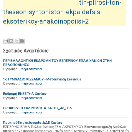
tin-plirosi-ton-
theseon-syntoniston-ekpaidefsis-
eksoterikoy-anakoinopoiisi-2
Σχετικές Αναρτήσεις:
ΠΕΡΙΒΑΛΛΟΝΤΙΚΗ ΕΚΔΡΟΜΗ ΤΟΥ ΕΣΠΕΡΙΝΟΥ ΕΠΑΛ ΧΑΝΙΩΝ ΣΤΗΝ
ΠΕΛΟΠΟΝΝΗΣΟ
Έγγραφο …
περισσότερα
1ο ΓΥΜΝΑΣΙΟ ΚΙΣΣΑΜΟΥ - Μετακίνηση Erasmus
Έγγραφο …
περισσότερα
Εκδρομή ΕΝΕΕΓΥ-Λ Χανίων
Έγγραφο …
περισσότερα
ΠΡΟΚΗΡΥΞΗ ΕΚΔΡΟΜΗΣ Α ΤΑΞΗΣ_4ο_ΓΕΛ
Έγγραφο …
περισσότερα
Προκηρύξεις εκδρομών ΔΔΕ Χανίων
ΕΣΠΕΡΙΝΟ ΕΠΑΛ Πελλοπόνησος ΓΕΛ ΑΚΡΩΤΗΡΙΟΥ Επαναπροκήρυξη Ναύπλιο
https://drive.google.com/drive/u/0/folders/1RrNeSkV0mHx4kv6Fs_XHI2YLhr_fS