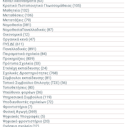
Κενά/Πλεονάσματα
(63)
Κρατικό Πιστοποιητικό Γλωσσομάθειας
(105)
Μαθητεία
(132)
Μεταθέσεις
(136)
Μετατάξεις
(79)
Νομοθεσία
(381)
ΝομοθεσίαΠανελλαδικές
(87)
Οικονομικά
(12)
Οργανικά κενά
(47)
ΠΥΣΔΕ
(611)
Πανελλαδικές
(891)
Πειραματικά σχολεία
(84)
Προκηρύξεις
(839)
Πρότυπα Σχολεία
(53)
Στελέχη εκπαίδευσης
(24)
Σχολικές Δραστηριότητες
(768)
Σύμβουλοι εκπαίδευσης
(81)
Τοπικό Συμβούλιο Επιλογής (ΤΣΕ)
(56)
Τοποθετήσεις
(83)
Υπεύθυνοι φορέων
(36)
Υπηρεσιακά Συμβούλια
(119)
Υποδιευθυντές σχολείων
(72)
Φροντιστήρια
(7)
Φυσική Αγωγή
(369)
Ψηφιακές Υπογραφές
(5)
Ψηφιακό φροντιστήριο
(20)
Ωνάσεια σχολεία
(12)