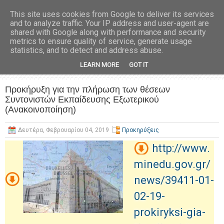
This site uses cookies from Google to deliver its services
and to analyze traffic. Your IP address and user-agent are
shared with Google along with performance and security
metrics to ensure quality of service, generate usage
statistics, and to detect and address abuse.
LEARN MORE
GOT IT
Προκήρυξη για την πλήρωση των θέσεων
Συντονιστών Εκπαίδευσης Εξωτερικού
(Ανακοινοποίηση)
Δευτέρα, Φεβρουαρίου 04, 2019
Προκηρύξεις
http://www.
minedu.gov.gr/
news/39411-01-
02-19-
prokiryksi-gia-