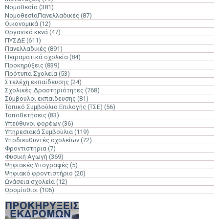
Νομοθεσία
(381)
ΝομοθεσίαΠανελλαδικές
(87)
Οικονομικά
(12)
Οργανικά κενά
(47)
ΠΥΣΔΕ
(611)
Πανελλαδικές
(891)
Πειραματικά σχολεία
(84)
Προκηρύξεις
(839)
Πρότυπα Σχολεία
(53)
Στελέχη εκπαίδευσης
(24)
Σχολικές Δραστηριότητες
(768)
Σύμβουλοι εκπαίδευσης
(81)
Τοπικό Συμβούλιο Επιλογής (ΤΣΕ)
(56)
Τοποθετήσεις
(83)
Υπεύθυνοι φορέων
(36)
Υπηρεσιακά Συμβούλια
(119)
Υποδιευθυντές σχολείων
(72)
Φροντιστήρια
(7)
Φυσική Αγωγή
(369)
Ψηφιακές Υπογραφές
(5)
Ψηφιακό φροντιστήριο
(20)
Ωνάσεια σχολεία
(12)
Ωρομίσθιοι
(106)