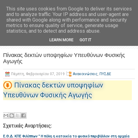
This site uses cookies from Google to deliver its services
and to analyze traffic. Your IP address and user-agent are
shared with Google along with performance and security
metrics to ensure quality of service, generate usage
statistics, and to detect and address abuse.
LEARN MORE
GOT IT
Πίνακας δεκτών υποψηφίων Υπευθύνων Φυσικής
Αγωγής
Πέμπτη, Φεβρουαρίου 07, 2019
Ανακοινώσεις
,
ΠΥΣΔΕ
Πίνακας δεκτών υποψηφίων
Υπευθύνων Φυσικής Αγωγής
Σχετικές Αναρτήσεις:
Ε.Θ.Δ. ΚΠΕ Φιλίππων " Η πόλη η κατοικία το φυσικό περιβάλλον στη αρχαία