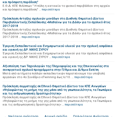
και πρόσφατη παράδοση"
Ε.Θ.Δ. ΚΠΕ Φιλίππων " Η πόλη η κατοικία το φυσικό περιβάλλον στη αρχαία
και πρόσφατη παράδοση" …
περισσότερα
Πρόσκληση ένταξης σχολικών μονάδων στο Διεθνές Θεματικό Δίκτυο
Περιβαλλοντικής Εκπαίδευσης «Μαθαίνω για τα Δάση» για το σχολικό έτος
2017-2018
Πρόσκληση ένταξης σχολικών μονάδων στο Διεθνές Θεματικό Δίκτυο
Περιβαλλοντικής Εκπαίδευσης «Μαθαίνω για τα Δάση» για το σχολικό έτος
2017-2018 …
περισσότερα
Έγκριση Εκπαιδευτικού και Ενημερωτικού υλικού για την σχολική ασφάλεια
και υγιεινή ης ΔΡ. ΝΙΚΗΣ ΣΥΡΟΥ
Έγκριση Εκπαιδευτικού και Ενημερωτικού υλικού για την σχολική ασφάλεια
και υγιεινή ης ΔΡ. ΝΙΚΗΣ ΣΥΡΟΥ …
περισσότερα
Αξιοποίηση των Τεχνολογιών της Πληροφορίας και της Επικοινωνίας στα
συνεργατικά σχολικά προγράμματα στην Π/θμια και Δ/θμια Εκπ/ση
Μετά από αιτήματα πολλών εκπαιδευτικών παρατείνουμε την υποβολή
εργασιών στο 4ο Συνέδριο eTwinning έως 6/10. …
περισσότερα
Πρόσκληση συμμετοχής σε Εθνικό Θεματικό Δίκτυο του ΚΠΕ Ανωγείων
«Ψηλαφώντας τη μνήμη της γης μέσα από τη γεωποικιλότητα, τα Γεωπάρκα
και τις ανθρωπογενείς δραστηριότητες»
Πρόσκληση συμμετοχής σε Εθνικό Θεματικό Δίκτυο του ΚΠΕ Ανωγείων
«Ψηλαφώντας τη μνήμη της γης μέσα από τη γεωποικιλότητα, τα Γεωπάρκα
και τις ανθρωπογενείς δραστηριότητες» …
περισσότερα
← Νεότερη ανάρτηση
Αρχική σελίδα
Παλαιότερη Ανάρτηση →