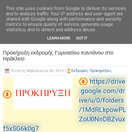
This site uses cookies from Google to deliver its services
and to analyze traffic. Your IP address and user-agent are
shared with Google along with performance and security
metrics to ensure quality of service, generate usage
statistics, and to detect and address abuse.
LEARN MORE
GOT IT
Προκήρυξη εκδρομής Γυμνασίου Καντάνου στο
Ηράκλειο
Τετάρτη, Φεβρουαρίου 06, 2019
Εκδρομές
,
Προκηρύξεις
https://drive
.google.com/dr
ive/u/0/folders
/1MdRLkpowPL
ZoU0NnDBZvux
f5xSG6k0g7