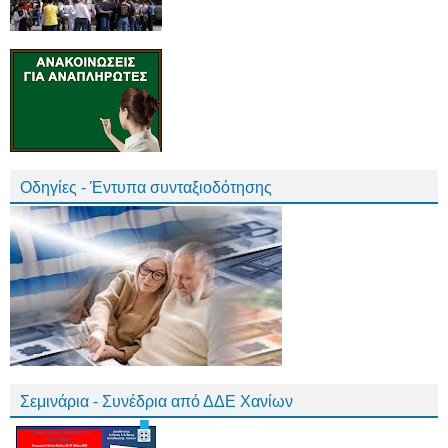
Οδηγίες - Έντυπα συνταξιοδότησης
Σεμινάρια - Συνέδρια από ΔΔΕ Χανίων