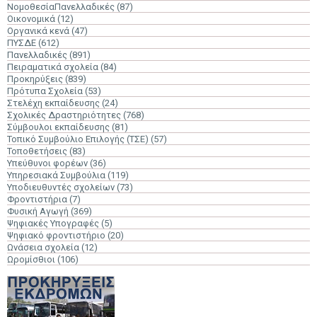
ΝομοθεσίαΠανελλαδικές
(87)
Οικονομικά
(12)
Οργανικά κενά
(47)
ΠΥΣΔΕ
(612)
Πανελλαδικές
(891)
Πειραματικά σχολεία
(84)
Προκηρύξεις
(839)
Πρότυπα Σχολεία
(53)
Στελέχη εκπαίδευσης
(24)
Σχολικές Δραστηριότητες
(768)
Σύμβουλοι εκπαίδευσης
(81)
Τοπικό Συμβούλιο Επιλογής (ΤΣΕ)
(57)
Τοποθετήσεις
(83)
Υπεύθυνοι φορέων
(36)
Υπηρεσιακά Συμβούλια
(119)
Υποδιευθυντές σχολείων
(73)
Φροντιστήρια
(7)
Φυσική Αγωγή
(369)
Ψηφιακές Υπογραφές
(5)
Ψηφιακό φροντιστήριο
(20)
Ωνάσεια σχολεία
(12)
Ωρομίσθιοι
(106)