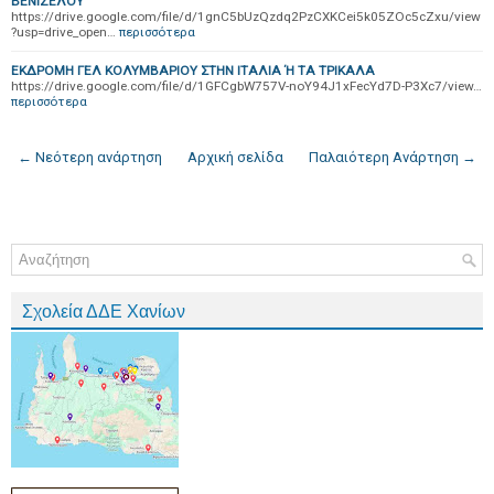
ΒΕΝΙΖΕΛΟΥ
https://drive.google.com/file/d/1gnC5bUzQzdq2PzCXKCei5k05ZOc5cZxu/view
?usp=drive_open…
περισσότερα
ΕΚΔΡΟΜΗ ΓΕΛ ΚΟΛΥΜΒΑΡΙΟΥ ΣΤΗΝ ΙΤΑΛΙΑ Ή ΤΑ ΤΡΙΚΑΛΑ
https://drive.google.com/file/d/1GFCgbW757V-noY94J1xFecYd7D-P3Xc7/view…
περισσότερα
← Νεότερη ανάρτηση
Αρχική σελίδα
Παλαιότερη Ανάρτηση →
Σχολεία ΔΔΕ Χανίων