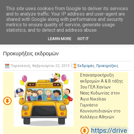
This site uses cookies from Google to deliver its services
and to analyze traffic. Your IP address and user-agent are
shared with Google along with performance and security
metrics to ensure quality of service, generate usage
statistics, and to detect and address abuse.
LEARN MORE
GOT IT
Προκυρήξεις εκδρομών
Παρασκευή, Φεβρουαρίου 22, 2019
Εκδρομές
,
Προκηρύξεις
Επαναπροκήρυξη
εκδρομών Α & Β τάξης
3ου ΓΕΛ Χανίων
Νέας Κυδωνίας στον
Άγιο Νικόλαο
Γυμνάσιο
Κουνουπιδιανών στο
Κολλέγιο Αθηνών
https://drive