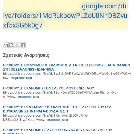
.google.com/dr
ive/folders/1MdRLkpowPLZoU0NnDBZvu
xf5xSG6k0g7
Σχετικές Αναρτήσεις:
ΠΡΟΚΗΡΥΞΗ ΠΟΛΥΗΜΕΡΗΣ ΕΚΔΡΟΜΗΣ Δ΄ΤΑΞΗΣ ΕΣΠΕΡΙΝΟΥ ΕΠΑ.Λ. ΧΑΝΙΩΝ
ΣΤΗ ΘΕΣΣΑΛΟΝΙΚΗ- ΙΩΑΝΝΙΝΑ
https://drive.google.com/file/d/1w3chQVR5oXwWcFdYORuMWb0n1w90HPtQ/v
iew…
περισσότερα
ΠΡΟΚΗΡΥΞΗ ΕΚΔΡΟΜΗΣ ΓΕΛ ΕΛΕΥΘΕΡΙΟΥ ΒΕΝΙΖΕΛΟΥ
https://drive.google.com/file/d/19cfxDwWQD36eTVHYAohpH5rho44xd-
o_/view…
περισσότερα
ΠΡΟΚΗΡΥΞΗ ΠΕΝΤΑΗΜΕΡΗΣ ΕΚΔΡΟΜΗΣ ΤΗΣ Γ΄ ΛΥΚΕΙΟΥ ΤΟΥ ΓΕΛ
ΒΟΥΚΟΛΙΩΝ ΣΤΗΝ ΠΡΑΓΑ-ΒΟΥΔΑΠΕΣΤΗ
https://drive.google.com/file/d/1XemHe12jJ0PqFnW-
DB5vaDz_Trw9Kbud/view…
περισσότερα
ΠΡΟΚΗΡΥΞΗ ΕΚΔΡΟΜΗΣ Γ΄ΛΥΚΕΙΟΥ Γενικού Λυκείου ΕΛΕΥΘΕΡΙΟΥ