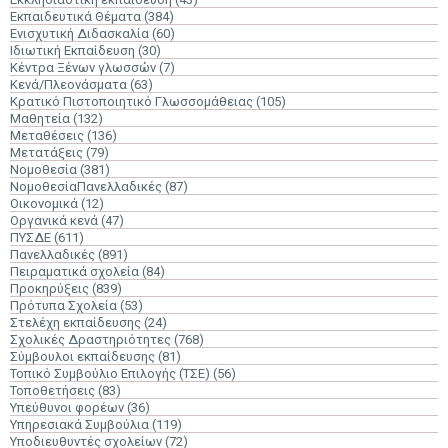
Εκπαιδευτικά Θέματα
(384)
Ενισχυτική Διδασκαλία
(60)
Ιδιωτική Εκπαίδευση
(30)
Κέντρα Ξένων γλωσσών
(7)
Κενά/Πλεονάσματα
(63)
Κρατικό Πιστοποιητικό Γλωσσομάθειας
(105)
Μαθητεία
(132)
Μεταθέσεις
(136)
Μετατάξεις
(79)
Νομοθεσία
(381)
ΝομοθεσίαΠανελλαδικές
(87)
Οικονομικά
(12)
Οργανικά κενά
(47)
ΠΥΣΔΕ
(611)
Πανελλαδικές
(891)
Πειραματικά σχολεία
(84)
Προκηρύξεις
(839)
Πρότυπα Σχολεία
(53)
Στελέχη εκπαίδευσης
(24)
Σχολικές Δραστηριότητες
(768)
Σύμβουλοι εκπαίδευσης
(81)
Τοπικό Συμβούλιο Επιλογής (ΤΣΕ)
(56)
Τοποθετήσεις
(83)
Υπεύθυνοι φορέων
(36)
Υπηρεσιακά Συμβούλια
(119)
Υποδιευθυντές σχολείων
(72)