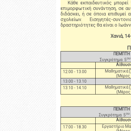
Κάθε εκπαιδευτικός μπορεί 
επιμορφωτική συνάντηση, σε αυ
διδάσκει, ή σε όποια επιθυμεί 
σχολείων. Εισηγητές-συντ
δραστηριότητες θα είναι ο Ιωάν
Χανιά, 1
Π
ΠΕΜΠΤΗ 
ου
Συγκρότημα 5
Αίθουσ
Μαθηματικά
12.00 - 13.00
(Μέρος
13.00 - 13.10
Μαθηματικά
13.10 - 14.10
(Μέρος 
ΠΕΜΠΤΗ 
ου
Συγκρότημα 5
Αίθουσ
Εργαστήριο Μ
17.00 - 18.30
(Μέρος