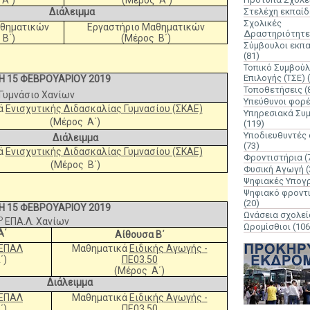
Διάλειμμα
Στελέχη εκπαί
Σχολικές
αθηματικών
Εργαστήριο Μαθηματικών
Δραστηριότητε
Β΄)
(Μέρος Β΄)
Σύμβουλοι εκπ
(81)
Τοπικό Συμβούλ
Επιλογής (ΤΣΕ)
 15 ΦΕΒΡΟΥΑΡΙΟΥ 2019
Τοποθετήσεις
(
Γυμνάσιο Χανίων
Υπεύθυνοι φορ
ά
Ενισχυτικής Διδασκαλίας Γυμνασίου (ΣΚΑΕ)
Υπηρεσιακά Συ
(Μέρος Α΄)
(119)
Υποδιευθυντές
Διάλειμμα
(73)
ά
Ενισχυτικής Διδασκαλίας Γυμνασίου (ΣΚΑΕ)
Φροντιστήρια
(
(Μέρος Β΄)
Φυσική Αγωγή
(
Ψηφιακές Υπογ
Ψηφιακό φροντ
(20)
 15 ΦΕΒΡΟΥΑΡΙΟΥ 2019
Ωνάσεια σχολεί
ο
ΕΠΑ.Λ. Χανίων
Ωρομίσθιοι
(106
Α΄
Αίθουσα Β΄
ΕΠΑΛ
Μαθηματικά
Ειδικής Αγωγής -
΄)
ΠΕ03.50
(Μέρος Α΄)
Διάλειμμα
ΕΠΑΛ
Μαθηματικά
Ειδικής Αγωγής -
΄)
ΠΕ03.50