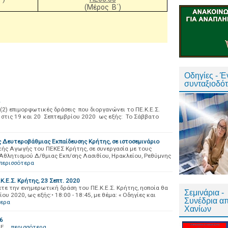
(Μέρος Β΄)
Οδηγίες - 
συνταξιοδό
2) επιμορφωτικές δράσεις που διοργανώνει το ΠΕ.Κ.Ε.Σ.
 στις 19 και 20 Σεπτεμβρίου 2020 ως εξής: Το Σάββατο
Δευτεροβάθμιας Εκπαίδευσης Κρήτης, σε ιστοσεμινάριο
κής Αγωγής του ΠΕΚΕΣ Κρήτης, σε συνεργασία με τους
Αθλητισμού Δ/θμιας Εκπ/σης Λασιθίου, Ηρακλείου, Ρεθύμνης
περισσότερα
.Ε.Σ. Κρήτης, 23 Σεπτ. 2020
τε την ενημερωτική δράση του ΠΕ.Κ.Ε.Σ. Κρήτης, ηοποία θα
Σεμινάρια -
 2020, ως εξής:• 18:00 - 18:45, με θέμα: « Οδηγίες και
Συνέδρια α
τερα
Χανίων
6
NE …
περισσότερα