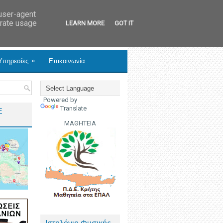
 user-agent
erate usage
LEARN MORE
GOT IT
»
Υπηρεσίες
Επικοινωνία
Powered by
Translate
Ε
ΜΑΘΗΤΕΙΑ