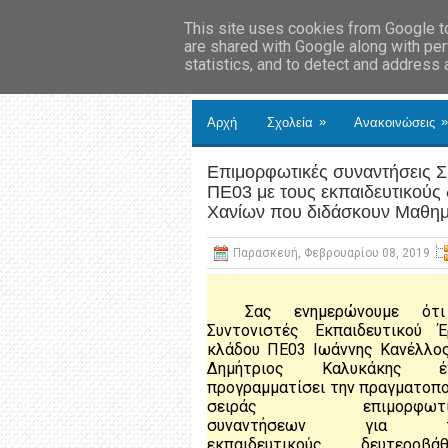
This site uses cookies from Google to 
are shared with Google along with per
statistics, and to detect and address
»
»
Αρχή
Σχολεία
Ανακοινώσεις
Επιμορφωτικές συναντήσεις Σ
ΠΕ03 με τους εκπαιδευτικούς 
Χανίων που διδάσκουν Μαθημα
Παρασκευή, Φεβρουαρίου 08, 2019
Σας ενημερώνουμε ότ
Συντονιστές Εκπαιδευτικού Έ
κλάδου ΠΕ03 Ιωάννης Κανέλλος
Δημήτριος Καλυκάκης έ
προγραμματίσει την πραγματοπο
σειράς επιμορφωτι
συναντήσεων για τ
εκπαιδευτικούς δευτεροβάθ