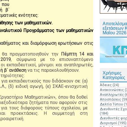
 που
ή β΄
ματικές ενότητες:
άθησης των μαθηματικών.
Αποτελέσμα
εξετάσεων 
 Αναλυτικού Προγράμματος των μαθηματικών
Μαΐου 2026
μαθήματος και διαμόρφωση ερωτήσεων στις
ς θα πραγματοποιηθούν την
Πέμπτη 14 και
2019
, σύμφωνα με το επισυναπτόμενο
οι εκπαιδευτικοί, μόνιμοι και αναπληρωτές,
 ή β΄ ανάθεση
να τις παρακολουθήσουν.
Χρήσιμες
στηριότητες:
Κατηγορίες
 για εκπαιδευτικούς που διδάσκουν σε: (α)
Άδειες
(24)
Α.Λ., (δ) ειδική αγωγή, (ε) ΣΚΑΕ-ενισχυτική
Ανακοινώσεις
(
Αναπληρωτές
(
«Εργαστήριο Μαθηματικών», όπου θα δοθεί
Αποσπάσεις
(59
διεξοδικότερα ζητήματα που αφορούν στις
Δελτία Τύπου
(
 για τους διάφορους τύπους σχολείου, με
Διευθυντές Σχ
 και προεκτάσεις. Η συμμετοχή στη
(184)
ροαιρετική.
Διευθυντές φο
Διορισμοί
(195)