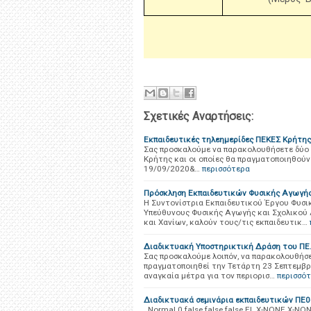
Σχετικές Αναρτήσεις:
Εκπαιδευτικές τηλεημερίδες ΠΕΚΕΣ Κρήτης
Σας προσκαλούμε να παρακολουθήσετε δύο (
Κρήτης και οι οποίες θα πραγματοποιηθούν
19/09/2020&…
περισσότερα
Πρόσκληση Εκπαιδευτικών Φυσικής Αγωγής 
Η Συντονίστρια Εκπαιδευτικού Έργου Φυσι
Υπεύθυνους Φυσικής Αγωγής και Σχολικού 
και Χανίων, καλούν τους/τις εκπαιδευτικ…
Διαδικτυακή Υποστηρικτική Δράση του ΠΕ.Κ
Σας προσκαλούμε λοιπόν, να παρακολουθήσε
πραγματοποιηθεί την Τετάρτη 23 Σεπτεμβρίου
αναγκαία μέτρα για τον περιορισ…
περισσό
Διαδικτυακά σεμινάρια εκπαιδευτικών ΠΕ0
Normal 0 false false false EL X-NONE X-NO