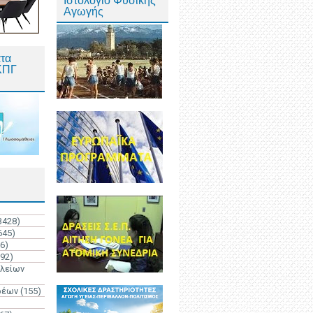
Ιστολόγιο Φυσικής
Αγωγής
τα
ΚΠΓ
3428)
645)
6)
192)
ολείων
ρέων
(155)