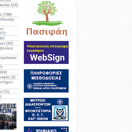
δευσης
(24)
ς
(768)
αίδευσης
ιο
(57)
83)
έων
(36)
μβούλια
 σχολείων
7)
369)
ραφές
(5)
ιστήριο
α
(12)
)