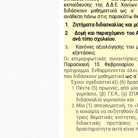
εκπαίδευσης της Δ.Δ.Ε. Χανίων
διδάσκουν μαθηματικά ως α΄ 
ανάθεση πάνω στις παρακάτω θε
1.
Ζητήματα διδασκαλίας και μ
2.
Δομή και περιεχόμενο του
ανά τύπο σχολείου.
Κανόνες αξιολόγησης του 
3.
εξετάσεις.
Οι επιμορφωτικές συναντήσει
Παρασκευή 15 Φεβρουαρίου 
πρόγραμμα. Ενθαρρύνονται όλοι 
που διδάσκουν μαθηματικά
ως α΄
Έχουν σχεδιαστεί έξι (6) δρα
Πέντε (5) πρωινές, από μία
γυμνάσιο, (β) ΓΕ.Λ., (γ) ΕΠ
διδασκαλία γυμνασίου και
Μία (1) απογευματινή, το 
η ευκαιρία να συζητηθούν 
τρεις θεματικές ενότητες,
διδακτικές προτάσεις
δραστηριότητα αυτή είναι π