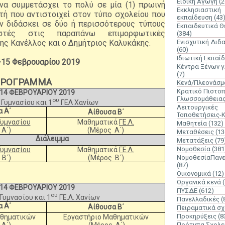
Ειδική Αγωγή
(2
να συμμετάσχει το πολύ σε μία (1) πρωινή
Εκκλησιαστική
τή που αντιστοιχεί στον τύπο σχολείου που
εκπαίδευση
(43
αν διδάσκει σε δύο ή περισσότερους τύπους
Εκπαιδευτικά 
ονιστές στις παραπάνω επιμορφωτικές
(384)
νης Κανέλλος και ο Δημήτριος Καλυκάκης.
Ενισχυτική Διδ
(60)
Ιδιωτική Εκπαί
4-15 Φεβρουαρίου 2019
Κέντρα Ξένων 
(7)
ΡΟΓΡΑΜΜΑ
Κενά/Πλεονάσμ
Κρατικό Πιστοπ
14 ΦΕΒΡΟΥΑΡΙΟΥ 2019
Γλωσσομάθεια
ου
Γυμνασίου και 1
ΓΕΛ Χανίων
Λειτουργικές
α Α΄
Αίθουσα Β΄
Τοποθετήσεις-
Γυμνασίου
Μαθηματικά
ΓΕ.Λ.
Μαθητεία
(132)
 Α΄)
(Μέρος Α΄)
Μεταθέσεις
(13
Διάλειμμα
Μετατάξεις
(79
Νομοθεσία
(381
Γυμνασίου
Μαθηματικά
ΓΕ.Λ.
Β΄)
(Μέρος Β΄)
ΝομοθεσίαΠανε
(87)
Οικονομικά
(12)
Οργανικά κενά
14 ΦΕΒΡΟΥΑΡΙΟΥ 2019
ΠΥΣΔΕ
(612)
ου
Γυμνασίου και 1
ΓΕ.Λ. Χανίων
Πανελλαδικές
(
α Α΄
Αίθουσα Β΄
Πειραματικά σχ
Προκηρύξεις
(8
αθηματικών
Εργαστήριο Μαθηματικών
 Α΄)
(Μέρος Α΄)
Πρότυπα Σχολε