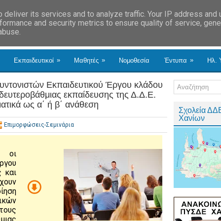
deliver its services and to analyze traffic. Your IP address and
formance and security metrics to ensure quality of service, gen
 abuse.
»
»
»
Εκπαιδευτικοί
Μαθητές
Νομοθεσία
Έντυπα
Ηλ. 
υντονιστών Εκπαιδευτικού Έργου κλάδου
δευτεροβάθμιας εκπαίδευσης της Δ.Δ.Ε.
τικά ως α΄ ή β΄ ανάθεση
Σχολεία ΔΔ
Χανίων
Επιμορφώσεις-Σεμινάρια
ι οι
ργου
 και
χουν
ίηση
κών
ους
μιας