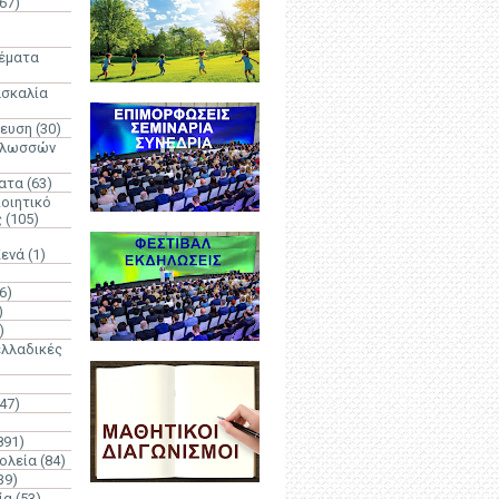
67)
)
Θέματα
ασκαλία
δευση
(30)
γλωσσών
ατα
(63)
οιητικό
ς
(105)
Κενά
(1)
6)
)
)
λλαδικές
(47)
891)
ολεία
(84)
39)
ία
(53)