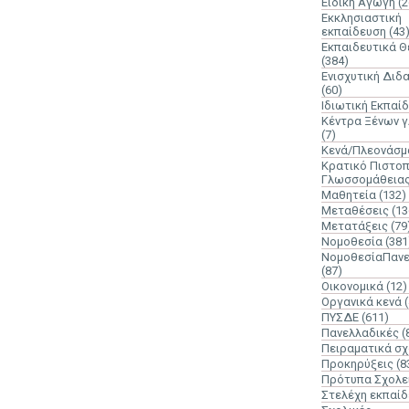
Ειδική Αγωγή
(2
Εκκλησιαστική
εκπαίδευση
(43
Εκπαιδευτικά 
(384)
Ενισχυτική Διδ
(60)
Ιδιωτική Εκπαί
Κέντρα Ξένων 
(7)
Κενά/Πλεονάσμ
Κρατικό Πιστοπ
Γλωσσομάθεια
Μαθητεία
(132)
Μεταθέσεις
(13
Μετατάξεις
(79
Νομοθεσία
(381
ΝομοθεσίαΠανε
(87)
Οικονομικά
(12)
Οργανικά κενά
ΠΥΣΔΕ
(611)
Πανελλαδικές
(
Πειραματικά σχ
Προκηρύξεις
(8
Πρότυπα Σχολε
Στελέχη εκπαί