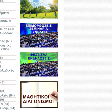
66)
)
Θέματα
ασκαλία
δευση
(30)
γλωσσών
ατα
(63)
οιητικό
ς
(105)
6)
)
)
λλαδικές
(47)
891)
ολεία
(84)
39)
ία
(53)
δευσης
(24)