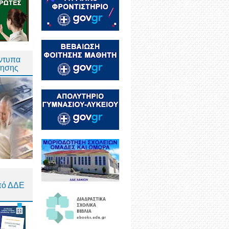
Έντυπα
τησης
πό ΔΔΕ