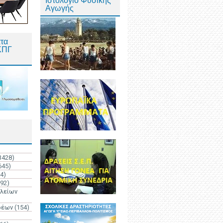
Ιστολόγιο Φυσικής
Αγωγής
τα
ΚΠΓ
3428)
645)
4)
192)
ολείων
ρέων
(154)