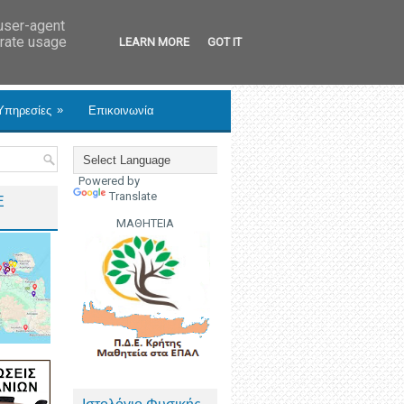
 user-agent
erate usage
LEARN MORE
GOT IT
»
Υπηρεσίες
Επικοινωνία
Powered by
Translate
Ε
ΜΑΘΗΤΕΙΑ