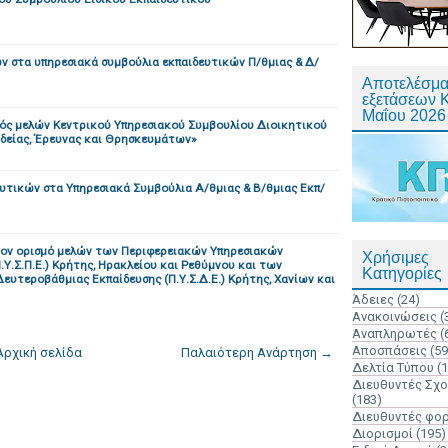
ν στα υπηρεσιακά συμβούλια εκπαιδευτικών Π/θμιας & Δ/
Αποτελέσμα
εξετάσεων 
Μαΐου 2026
ός μελών Κεντρικού Υπηρεσιακού Συμβουλίου Διοικητικού
αιδείας, Έρευνας και Θρησκευμάτων»
τικών στα Υπηρεσιακά Συμβούλια Α/θμιας & Β/θμιας Εκπ/
τον ορισμό μελών των Περιφερειακών Υπηρεσιακών
Χρήσιμες
.Σ.Π.Ε.) Κρήτης, Ηρακλείου και Ρεθύμνου και των
Κατηγορίες
υτεροβάθμιας Εκπαίδευσης (Π.Υ.Σ.Δ.Ε.) Κρήτης, Χανίων και
Άδειες
(24)
Ανακοινώσεις
(
Αναπληρωτές
(
Αποσπάσεις
(59
Αρχική σελίδα
Παλαιότερη Ανάρτηση →
Δελτία Τύπου
(
Διευθυντές Σχ
(183)
Διευθυντές φο
Διορισμοί
(195)