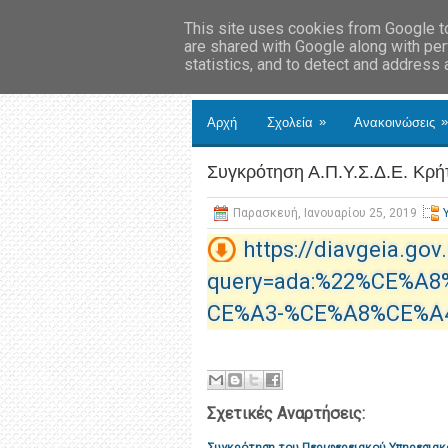
This site uses cookies from Google to 
are shared with Google along with per
statistics, and to detect and address
»
»
Αρχή
Σχολεία
Ανακοινώσεις
Συγκρότηση Α.Π.Υ.Σ.Δ.Ε. Κρή
Παρασκευή, Ιανουαρίου 25, 2019
https://diavgeia.gov
query=ada:%22%CE%A
CE%A3-%CE%A8%CE%A
Σχετικές Αναρτήσεις:
Συγκρότηση του Περιφερειακού Υπηρεσιακ