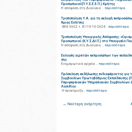
Προσωπικού(Π.Υ.Σ.Ε.Ε.Π.) Κρήτης
Η απόφαση στη Διαύγεια …
περισσότερα
Tροποποίηση Υ.Α. για τη εκλογή εκπροσώπω
θμιας Εκπ/σης
ΦΕΚ 5652 τ. Β'/10-10-2024…
περισσότερα
Τροποποίηση Υπουργικής Απόφασης: «Ορισμ
Προσωπικού (Κ.Υ.Σ.ΔΙ.Π.) στο Υπουργείο Π
Η απόφαση στη Διαύγεια …
περισσότερα
Εκλογές αιρετών εκπροσώπων των εκπαιδευ
σης
Ενημερωτικά αρχεία …
περισσότερα
Πρόσκληση εκδήλωσης ενδιαφέροντος για 
Συμβουλίων Πρωτοβάθμιας Εκπαίδευσης (Π.Υ
Περιφερειακών Υπηρεσιακών Συμβουλίων Δε
Λασιθίου
H προκήρυξη…
περισσότερα
← Νεότερη ανάρτηση