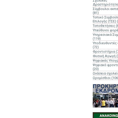
Σχολικές
Δραστηριότητε
Σύμβουλοι εκπ
(81)
Τοπικό Συμβούλ
Επιλογής (ΤΣΕ)
Τοποθετήσεις
(
Υπεύθυνοι φορ
Υπηρεσιακά Συ
(119)
Υποδιευθυντές
(72)
Φροντιστήρια
(
Φυσική Αγωγή
(
Ψηφιακές Υπογ
Ψηφιακό φροντ
(20)
Ωνάσεια σχολεί
Ωρομίσθιοι
(106