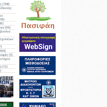
ς
(768)
αίδευσης
ιο
(56)
83)
έων
(36)
μβούλια
 σχολείων
7)
369)
ραφές
(5)
ιστήριο
α
(12)
)