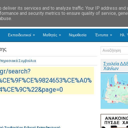
deliver its services and to analyze traffic. Your IP address and
formance and security metrics to ensure quality of service, gen
 abuse.
»
»
»
Εκπαιδευτικοί
Μαθητές
Νομοθεσία
Έντυπα
Ηλ. 
της
Υπηρεσιακά Συμβούλια
Σχολεία ΔΔ
Χανίων
.gr/search?
8%CE%9F%CE%9824653%CE%A0%
4%CE%9C%22&page=0
ού Συμβουλίου Ειδικού Εκπαιδευτικού