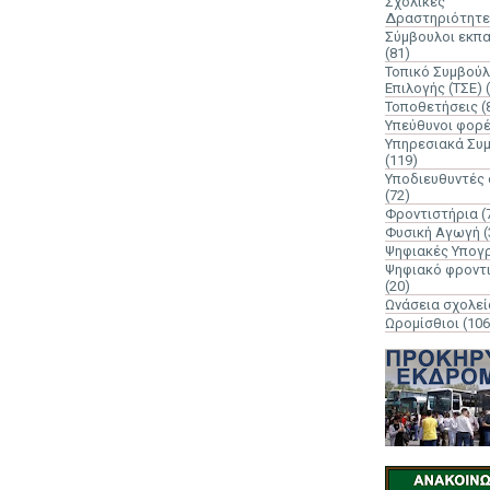
Σχολικές
Δραστηριότητε
Σύμβουλοι εκπ
(81)
Τοπικό Συμβούλ
Επιλογής (ΤΣΕ)
Τοποθετήσεις
(
Υπεύθυνοι φορ
Υπηρεσιακά Συ
(119)
Υποδιευθυντές
(72)
Φροντιστήρια
(
Φυσική Αγωγή
(
Ψηφιακές Υπογ
Ψηφιακό φροντ
(20)
Ωνάσεια σχολεί
Ωρομίσθιοι
(106