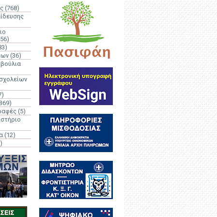
ς
(768)
αίδευσης
ιο
(56)
83)
έων
(36)
μβούλια
 σχολείων
7)
369)
ραφές
(5)
ιστήριο
α
(12)
)