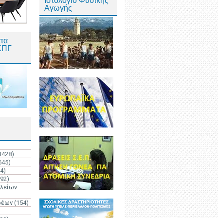
Ιστολόγιο Φυσικής
Αγωγής
τα
ΚΠΓ
3428)
645)
4)
192)
ολείων
ρέων
(154)