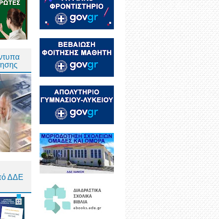
Έντυπα
τησης
πό ΔΔΕ