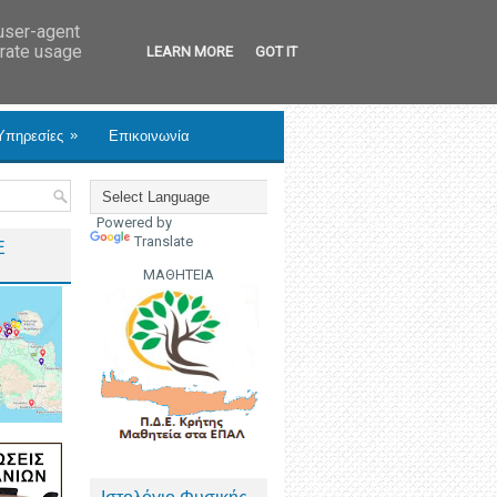
 user-agent
erate usage
LEARN MORE
GOT IT
»
Υπηρεσίες
Επικοινωνία
Powered by
Translate
Ε
ΜΑΘΗΤΕΙΑ