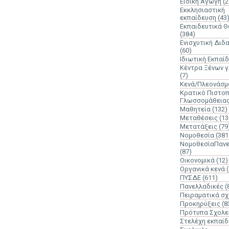
Ειδική Αγωγή
(2
Εκκλησιαστική
εκπαίδευση
(43
Εκπαιδευτικά 
(384)
Ενισχυτική Διδ
(60)
Ιδιωτική Εκπαί
Κέντρα Ξένων 
(7)
Κενά/Πλεονάσμ
Κρατικό Πιστοπ
Γλωσσομάθεια
Μαθητεία
(132)
Μεταθέσεις
(13
Μετατάξεις
(79
Νομοθεσία
(381
ΝομοθεσίαΠανε
(87)
Οικονομικά
(12)
Οργανικά κενά
ΠΥΣΔΕ
(611)
Πανελλαδικές
(
Πειραματικά σχ
Προκηρύξεις
(8
Πρότυπα Σχολε
Στελέχη εκπαί