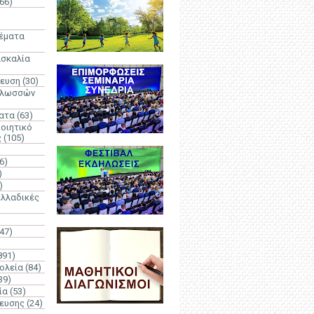
66)
)
Θέματα
ασκαλία
δευση
(30)
γλωσσών
ατα
(63)
οιητικό
ς
(105)
6)
)
)
λλαδικές
(47)
891)
ολεία
(84)
39)
ία
(53)
δευσης
(24)