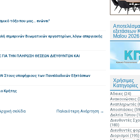
μικό τόξο που μας... ενώνει"
Αποτελέσμα
εξετάσεων 
Μαΐου 2026
αβολή σημερινών Βιωματικών εργαστηρίων, λόγω απεργιακής
ΓΙΑ ΤΗΝ ΠΛΗΡΩΣΗ ΘΕΣΕΩΝ ΔΙΕΥΘΥΝΤΩΝ ΚΑΙ
Ν Στους υποψήφιους των Πανελλαδικών Εξετάσεων
Χρήσιμες
Κατηγορίες
ιο Κρήτης
Άδειες
(24)
Ανακοινώσεις
(
Αναπληρωτές
(
Αποσπάσεις
(59
Αρχική σελίδα
Παλαιότερη Ανάρτηση →
Δελτία Τύπου
(
Διευθυντές Σχ
(183)
Διευθυντές φο
Διορισμοί
(195)