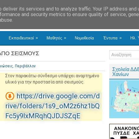
deliver its services and to analyze traffic. Your IP address and
formance and security metrics to ensure quality of service, gen
 abuse.
»
»
»
Εκπαιδευτικοί
Μαθητές
Νομοθεσία
Έντυπα
Ηλ. 
 ΑΠΟ ΣΕΙΣΜΟΥΣ
ινώσεις
,
Περιβάλλον
Σχολεία ΔΔ
Χανίων
Στον παρακάτω σύνδεσμο υπάρχει αναρτημένο
υλικό για την προστασία από σεισμούς.
https://drive.google.com/d
rive/folders/1s9_oM2z6hz1bQ
Fc5y9IxMRqhQJDJSZqE