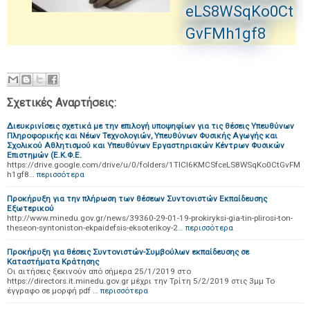
eLS8WSqKo0Ct
GvFMh1gf8
Σχετικές Αναρτήσεις:
Διευκρινίσεις σχετικά με την επιλογή υποψηφίων για τις θέσεις Υπευθύνων
Πληροφορικής και Νέων Τεχνολογιών, Υπευθύνων Φυσικής Αγωγής και
Σχολικού Αθλητισμού και Υπευθύνων Εργαστηριακών Κέντρων Φυσικών
Επιστημών (Ε.Κ.Φ.Ε.
https://drive.google.com/drive/u/0/folders/1TlCl6KMCSfceLS8WSqKo0CtGvFM
h1gf8…
περισσότερα
Προκήρυξη για την πλήρωση των θέσεων Συντονιστών Εκπαίδευσης
Εξωτερικού
http://www.minedu.gov.gr/news/39360-29-01-19-prokiryksi-gia-tin-plirosi-ton-
theseon-syntoniston-ekpaidefsis-eksoterikoy-2…
περισσότερα
Προκήρυξη για θέσεις Συντονιστών-Συμβούλων εκπαίδευσης σε
Καταστήματα Κράτησης
Οι αιτήσεις ξεκινούν από σήμερα 25/1/2019 στο
https://directors.it.minedu.gov.gr μέχρι την Τρίτη 5/2/2019 στις 3μμ Το
έγγραφο σε μορφή pdf …
περισσότερα