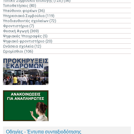
Τοπικό Συμβούλιο Επιλογής (ΤΣΕ)
(56)
Τοποθετήσεις
(83)
Υπεύθυνοι φορέων
(36)
Υπηρεσιακά Συμβούλια
(119)
Υποδιευθυντές σχολείων
(72)
Φροντιστήρια
(7)
Φυσική Αγωγή
(369)
Ψηφιακές Υπογραφές
(5)
Ψηφιακό φροντιστήριο
(20)
Ωνάσεια σχολεία
(12)
Ωρομίσθιοι
(106)
Οδηγίες - Έντυπα συνταξιοδότησης