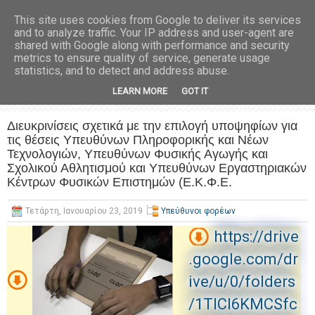
This site uses cookies from Google to deliver its services
and to analyze traffic. Your IP address and user-agent are
shared with Google along with performance and security
metrics to ensure quality of service, generate usage
statistics, and to detect and address abuse.
LEARN MORE
GOT IT
Διευκρινίσεις σχετικά με την επιλογή υποψηφίων για
τις θέσεις Υπευθύνων Πληροφορικής και Νέων
Τεχνολογιών, Υπευθύνων Φυσικής Αγωγής και
Σχολικού Αθλητισμού και Υπευθύνων Εργαστηριακών
Κέντρων Φυσικών Επιστημών (Ε.Κ.Φ.Ε.
Τετάρτη, Ιανουαρίου 23, 2019
Υπεύθυνοι φορέων
https://drive
.google.com/dr
ive/u/0/folders
/1TlCl6KMCSfc