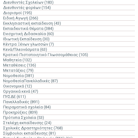
Διευθυντές Σχολείων
(183)
Διευθυντές φορέων
(154)
Διορισμοί
(195)
Ειδική Αγωγή
(266)
Εκκλησιαστική εκπαίδευση
(43)
Εκπαιδευτικά Θέματα
(384)
Ενισχυτική Διδασκαλία
(60)
Ιδιωτική Εκπαίδευση
(30)
Κέντρα Ξένων γλωσσών
(7)
Κενά/Πλεονάσματα
(63)
Κρατικό Πιστοποιητικό Γλωσσομάθειας
(105)
Μαθητεία
(132)
Μεταθέσεις
(136)
Μετατάξεις
(79)
Νομοθεσία
(381)
ΝομοθεσίαΠανελλαδικές
(87)
Οικονομικά
(12)
Οργανικά κενά
(47)
ΠΥΣΔΕ
(611)
Πανελλαδικές
(891)
Πειραματικά σχολεία
(84)
Προκηρύξεις
(839)
Πρότυπα Σχολεία
(53)
Στελέχη εκπαίδευσης
(24)
Σχολικές Δραστηριότητες
(768)
Σύμβουλοι εκπαίδευσης
(81)