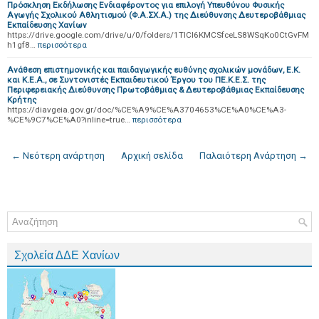
Πρόσκληση Εκδήλωσης Ενδιαφέροντος για επιλογή Υπευθύνου Φυσικής
Αγωγής Σχολικού Αθλητισμού (Φ.Α.ΣΧ.Α.) της Διεύθυνσης Δευτεροβάθμιας
Εκπαίδευσης Χανίων
https://drive.google.com/drive/u/0/folders/1TlCl6KMCSfceLS8WSqKo0CtGvFM
h1gf8…
περισσότερα
Ανάθεση επιστημονικής και παιδαγωγικής ευθύνης σχολικών μονάδων, Ε.Κ.
και Κ.Ε.Α., σε Συντονιστές Εκπαιδευτικού Έργου του ΠΕ.Κ.Ε.Σ. της
Περιφερειακής Διεύθυνσης Πρωτοβάθμιας & Δευτεροβάθμιας Εκπαίδευσης
Κρήτης
https://diavgeia.gov.gr/doc/%CE%A9%CE%A3704653%CE%A0%CE%A3-
%CE%9C7%CE%A0?inline=true…
περισσότερα
← Νεότερη ανάρτηση
Αρχική σελίδα
Παλαιότερη Ανάρτηση →
Σχολεία ΔΔΕ Χανίων