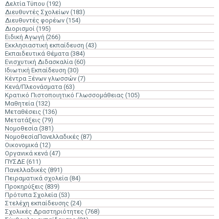
Δελτία Τύπου
(192)
Διευθυντές Σχολείων
(183)
Διευθυντές φορέων
(154)
Διορισμοί
(195)
Ειδική Αγωγή
(266)
Εκκλησιαστική εκπαίδευση
(43)
Εκπαιδευτικά Θέματα
(384)
Ενισχυτική Διδασκαλία
(60)
Ιδιωτική Εκπαίδευση
(30)
Κέντρα Ξένων γλωσσών
(7)
Κενά/Πλεονάσματα
(63)
Κρατικό Πιστοποιητικό Γλωσσομάθειας
(105)
Μαθητεία
(132)
Μεταθέσεις
(136)
Μετατάξεις
(79)
Νομοθεσία
(381)
ΝομοθεσίαΠανελλαδικές
(87)
Οικονομικά
(12)
Οργανικά κενά
(47)
ΠΥΣΔΕ
(611)
Πανελλαδικές
(891)
Πειραματικά σχολεία
(84)
Προκηρύξεις
(839)
Πρότυπα Σχολεία
(53)
Στελέχη εκπαίδευσης
(24)
Σχολικές Δραστηριότητες
(768)