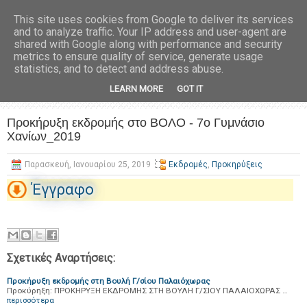
This site uses cookies from Google to deliver its services
and to analyze traffic. Your IP address and user-agent are
shared with Google along with performance and security
metrics to ensure quality of service, generate usage
statistics, and to detect and address abuse.
LEARN MORE
GOT IT
Προκήρυξη εκδρομής στο ΒΟΛΟ - 7ο Γυμνάσιο
Χανίων_2019
Παρασκευή, Ιανουαρίου 25, 2019
Εκδρομές
,
Προκηρύξεις
Έγγραφο
Σχετικές Αναρτήσεις:
Προκήρυξη εκδρομής στη Βουλή Γ/σίου Παλαιόχωρας
Προκύρηξη: ΠΡΟΚΗΡΥΞΗ ΕΚΔΡΟΜΗΣ ΣΤΗ ΒΟΥΛΗ Γ/ΣΙΟΥ ΠΑΛΑΙΟΧΩΡΑΣ …
περισσότερα