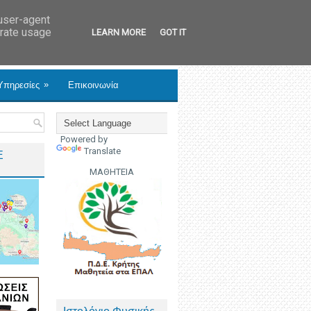
 user-agent
erate usage
LEARN MORE
GOT IT
»
Υπηρεσίες
Επικοινωνία
Powered by
Translate
Ε
ΜΑΘΗΤΕΙΑ