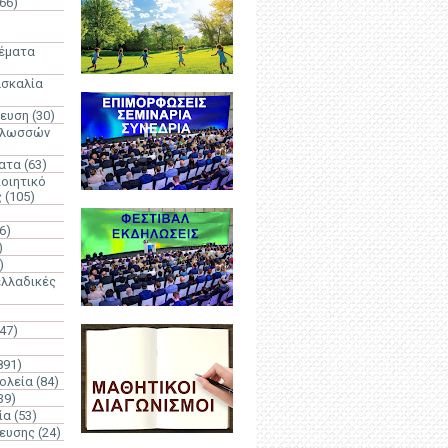
66)
)
Θέματα
ασκαλία
δευση
(30)
γλωσσών
ατα
(63)
οιητικό
ς
(105)
6)
)
)
λλαδικές
(47)
891)
ολεία
(84)
39)
ία
(53)
δευσης
(24)