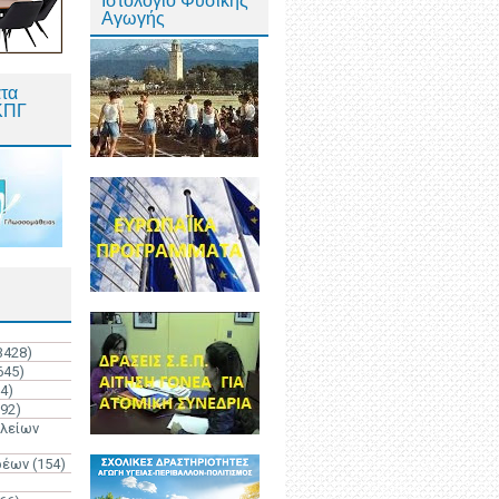
Ιστολόγιο Φυσικής
Αγωγής
τα
ΚΠΓ
3428)
645)
4)
192)
ολείων
ρέων
(154)