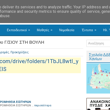
deliver its services and to analyze traffic. Your IP address and
formance and security metrics to ensure quality of service, gen
 abuse.
»
»
»
Εκπαιδευτικοί
Μαθητές
Νομοθεσία
Έντυπα
Ηλ. 
 Γ/ΣΙΟΥ ΣΤΗ ΒΟΥΛΗ
δρομές
,
Προκηρύξεις
Σχολεία ΔΔ
Χανίων
e.com/drive/folders/1TbJL8wtl_y
EIS
ΡΟΜΗΘΕΙΑ ΕΙΣΙΤΗΡΙΩΝ
ΡΟΜΗΘΕΙΑ ΕΙΣΙΤΗΡΙΩΝ …
περισσότερα