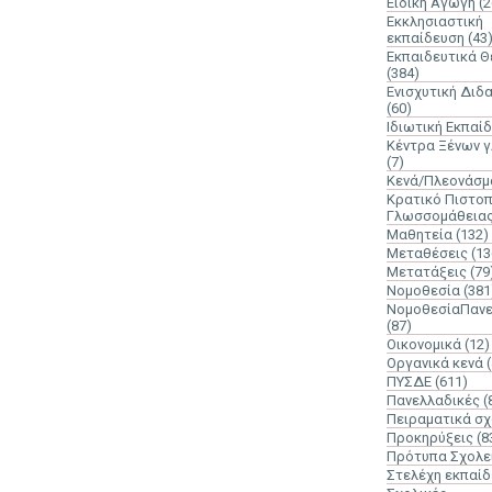
Ειδική Αγωγή
(2
Εκκλησιαστική
εκπαίδευση
(43
Εκπαιδευτικά 
(384)
Ενισχυτική Διδ
(60)
Ιδιωτική Εκπαί
Κέντρα Ξένων 
(7)
Κενά/Πλεονάσμ
Κρατικό Πιστοπ
Γλωσσομάθεια
Μαθητεία
(132)
Μεταθέσεις
(13
Μετατάξεις
(79
Νομοθεσία
(381
ΝομοθεσίαΠανε
(87)
Οικονομικά
(12)
Οργανικά κενά
ΠΥΣΔΕ
(611)
Πανελλαδικές
(
Πειραματικά σχ
Προκηρύξεις
(8
Πρότυπα Σχολε
Στελέχη εκπαί