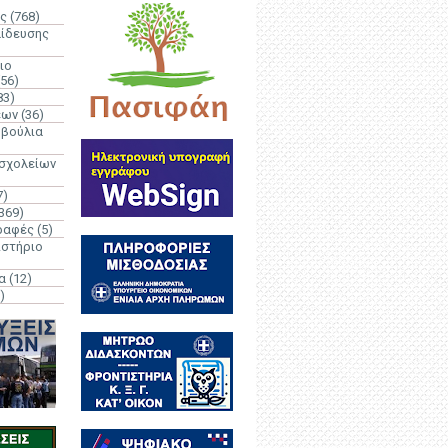
ς
(768)
αίδευσης
ιο
(56)
83)
έων
(36)
μβούλια
 σχολείων
7)
369)
ραφές
(5)
ιστήριο
α
(12)
)