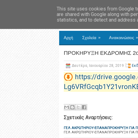
This site uses cookies from Google to 
are shared with Google along with per
statistics, and to detect and address
»
»
Αρχή
Σχολεία
Ανακοινώσεις
ΠΡΟΚΗΡΥΞΗ ΕΚΔΡΟΜΗΣ 2ου
Δευτέρα, Ιανουαρίου 28, 2019
Εκ
https://drive.googl
Lg6VRfGcqb1Y21vronK
Σχετικές Αναρτήσεις:
ΓΕΛ ΑΚΡΩΤΗΡΙΟΥ-ΕΠΑΝΑΠΡΟΚΗΡΥΞΗ ΓΙΑ Π
ΓΕΛ ΑΚΡΩΤΗΡΙΟΥ-ΕΠΑΝΑΠΡΟΚΗΡΥΞΗ ΓΙΑ Π