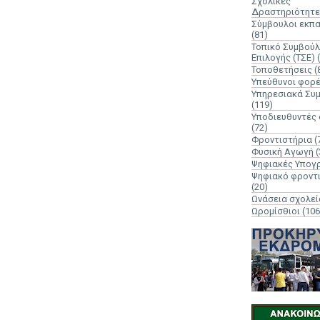
Σχολικές
Δραστηριότητε
Σύμβουλοι εκπ
(81)
Τοπικό Συμβούλ
Επιλογής (ΤΣΕ)
Τοποθετήσεις
(
Υπεύθυνοι φορ
Υπηρεσιακά Συ
(119)
Υποδιευθυντές
(72)
Φροντιστήρια
(
Φυσική Αγωγή
(
Ψηφιακές Υπογ
Ψηφιακό φροντ
(20)
Ωνάσεια σχολεί
Ωρομίσθιοι
(106