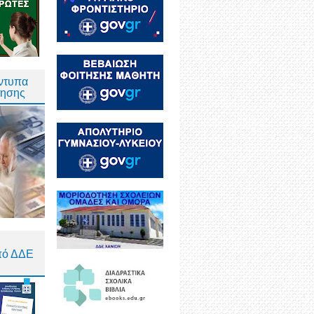
Έντυπα
τησης
πό ΔΔΕ