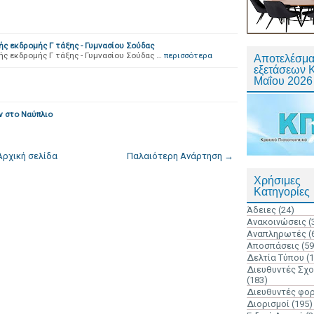
ς εκδρομής Γ τάξης - Γυμνασίου Σούδας
ς εκδρομής Γ τάξης - Γυμνασίου Σούδας …
περισσότερα
Αποτελέσμα
εξετάσεων 
Μαΐου 2026
ν στο Ναύπλιο
Αρχική σελίδα
Παλαιότερη Ανάρτηση →
Χρήσιμες
Κατηγορίες
Άδειες
(24)
Ανακοινώσεις
(
Αναπληρωτές
(
Αποσπάσεις
(59
Δελτία Τύπου
(
Διευθυντές Σχ
(183)
Διευθυντές φο
Διορισμοί
(195)