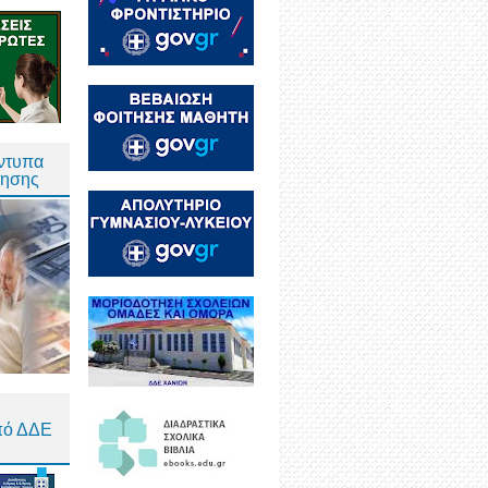
Έντυπα
τησης
πό ΔΔΕ