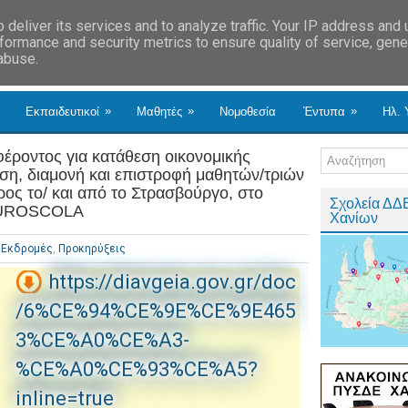
deliver its services and to analyze traffic. Your IP address and
formance and security metrics to ensure quality of service, gen
 abuse.
»
»
»
Εκπαιδευτικοί
Μαθητές
Νομοθεσία
Έντυπα
Ηλ. 
ροντος για κατάθεση οικονομικής
ση, διαμονή και επιστροφή μαθητών/τριών
ος το/ και από το Στρασβούργο, στο
Σχολεία ΔΔ
 EUROSCOLA
Χανίων
Εκδρομές
,
Προκηρύξεις
https://diavgeia.gov.gr/doc
/6%CE%94%CE%9E%CE%9E465
3%CE%A0%CE%A3-
%CE%A0%CE%93%CE%A5?
inline=true