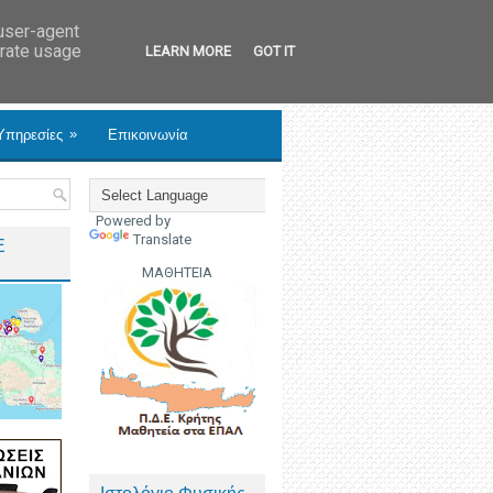
 user-agent
erate usage
LEARN MORE
GOT IT
»
Υπηρεσίες
Επικοινωνία
Powered by
Translate
Ε
ΜΑΘΗΤΕΙΑ