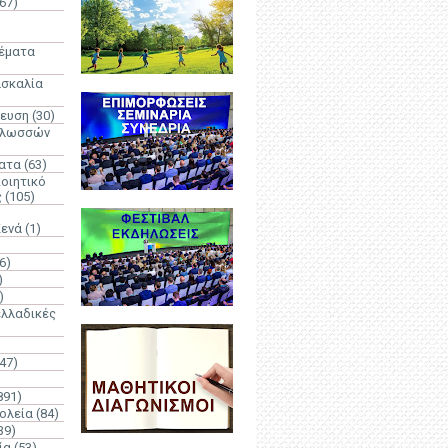
67)
)
Θέματα
ασκαλία
δευση
(30)
γλωσσών
ατα
(63)
οιητικό
ς
(105)
Κενά
(1)
6)
)
)
λλαδικές
(47)
891)
ολεία
(84)
39)
ία
(53)