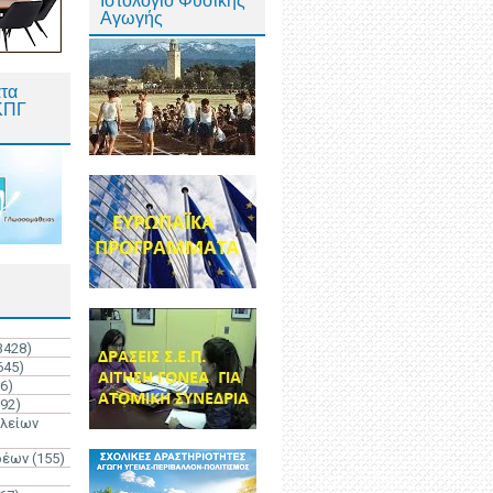
Ιστολόγιο Φυσικής
Αγωγής
τα
ΚΠΓ
3428)
645)
6)
192)
ολείων
ρέων
(155)