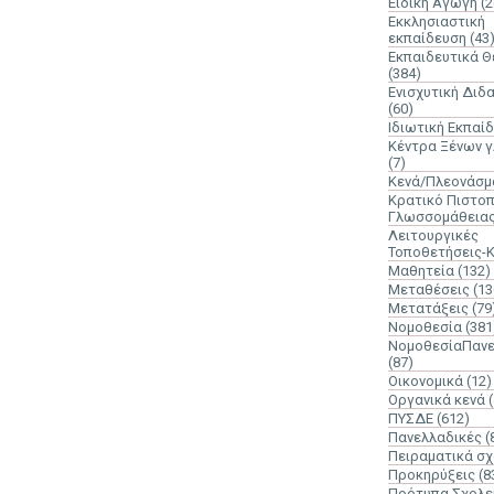
Ειδική Αγωγή
(2
Εκκλησιαστική
εκπαίδευση
(43
Εκπαιδευτικά 
(384)
Ενισχυτική Διδ
(60)
Ιδιωτική Εκπαί
Κέντρα Ξένων 
(7)
Κενά/Πλεονάσμ
Κρατικό Πιστοπ
Γλωσσομάθεια
Λειτουργικές
Τοποθετήσεις-
Μαθητεία
(132)
Μεταθέσεις
(13
Μετατάξεις
(79
Νομοθεσία
(381
ΝομοθεσίαΠανε
(87)
Οικονομικά
(12)
Οργανικά κενά
ΠΥΣΔΕ
(612)
Πανελλαδικές
(
Πειραματικά σχ
Προκηρύξεις
(8
Πρότυπα Σχολε