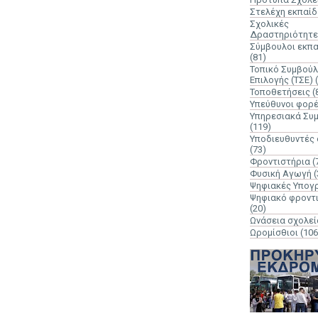
Στελέχη εκπαί
Σχολικές
Δραστηριότητε
Σύμβουλοι εκπ
(81)
Τοπικό Συμβούλ
Επιλογής (ΤΣΕ)
Τοποθετήσεις
(
Υπεύθυνοι φορ
Υπηρεσιακά Συ
(119)
Υποδιευθυντές
(73)
Φροντιστήρια
(
Φυσική Αγωγή
(
Ψηφιακές Υπογ
Ψηφιακό φροντ
(20)
Ωνάσεια σχολεί
Ωρομίσθιοι
(106