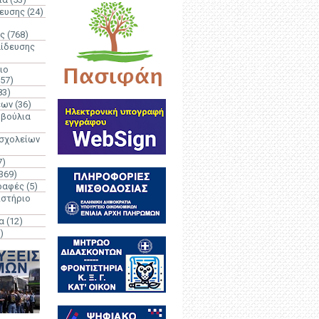
δευσης
(24)
ς
(768)
αίδευσης
ιο
(57)
83)
έων
(36)
μβούλια
 σχολείων
7)
369)
ραφές
(5)
ιστήριο
α
(12)
)