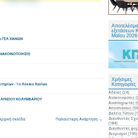
Αποτελέσμα
εξετάσεων 
Μαΐου 2026
 ΓΕΛ ΧΑΝΙΩΝ
ΑΝΑΚΟΙΝΟΠΟΙΗΣΗ)
Χρήσιμες
Κατηγορίες
ιτηρίων - 1ο Λύκειο Χανίων
Άδειες
(24)
Ανακοινώσεις
(
 ΛΥΚΕΙΟΥ ΚΟΛΥΜΒΑΡΙΟΥ
Αναπληρωτές
(
Αποσπάσεις
(59
Δελτία Τύπου
(
Διευθυντές Σχ
Αρχική σελίδα
Παλαιότερη Ανάρτηση →
(184)
Διευθυντές φο
Διορισμοί
(195)