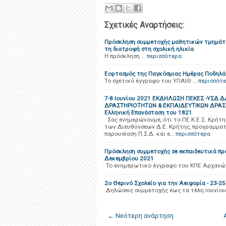
Σχετικές Αναρτήσεις:
Πρόσκληση συμμετοχής μαθητικών τμημάτω
τη διατροφή στη σχολική ηλικία
Η πρόσκληση …
περισσότερα
Εορτασμός της Παγκόσμιας Ημέρας Ποδηλ
Το σχετικό έγγραφο του ΥΠΑΙΘ …
περισσότ
7-8 Ιουνίου 2021 ΕΚΔΗΛΩΣΗ ΠΕΚΕΣ -ΥΣ
ΔΡΑΣΤΗΡΙΟΤΗΤΩΝ & ΕΚΠΑΙΔΕΥΤΙΚΩΝ ΔΡΑΣΕΩ
Ελληνική Επανάσταση του 1821
Σας ενημερώνουμε, ότι το ΠΕ.Κ.Ε.Σ. Κρήτ
των Διευθύνσεων Δ.Ε. Κρήτης, προγραμματί
παρουσίαση Π.Σ.Δ. και ε…
περισσότερα
Πρόσκληση συμμετοχής σε εκπαιδευτικά πρ
Δεκεμβρίου 2021
Το ενημερωτικο έγγραφο του ΚΠΕ Αρχανώ
2ο Θερινό Σχολείο για την Αειφορία - 23-25
Δηλώσεις συμμετοχής έως τα τέλη Ιουνίου
← Νεότερη ανάρτηση