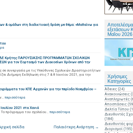
Αποτελέσμα
ν & ομάδων στη διαδικτυακή δράση με θέμα: «Μαθαίνω για
εξετάσεων 
Μαΐου 2026
άτου
ερα
Δ ΔΔΕ Κρήτης ΠΑΡΟΥΣΙΑΣΗΣ ΠΡΟΓΡΑΜΜΑΤΩΝ ΣΧΟΛΙΚΩΝ
Ν για τον Εορτασμό των Διακοσίων Χρόνων από την
ης σε συνεργασία με τις Υπεύθυνες Σχολικών Δραστηριοτήτων
ζει Διήμερη Εκδήλωση στις 7 & 8 Ιουνίου 2021, για την
Χρήσιμες
Κατηγορίες
Άδειες
(24)
ογράμματα του ΚΠΕ Αρχανών για την περίοδο Νοεμβρίου –
Ανακοινώσεις
(
ν…
περισσότερα
Αναπληρωτές
(
Αποσπάσεις
(59
 Ιουλίου 2021 στα Χανιά
Δελτία Τύπου
(
 Το πρόγραμμα του σχολείου…
περισσότερα
Διευθυντές Σχ
(184)
Διευθυντές φο
Αρχική σελίδα
Παλαιότερη Ανάρτηση →
Διορισμοί
(195)