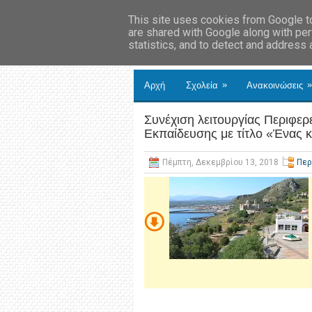
This site uses cookies from Google to 
are shared with Google along with per
statistics, and to detect and address
»
»
Αρχή
Σχολεία
Ανακοινώσεις
Συνέχιση λειτουργίας Περιφερ
Εκπαίδευσης με τίτλο «Ένας 
Πέμπτη, Δεκεμβρίου 13, 2018
Περ