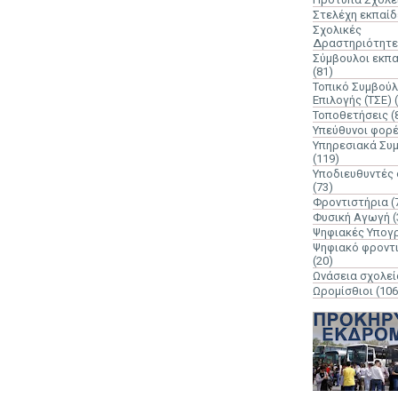
Στελέχη εκπαί
Σχολικές
Δραστηριότητε
Σύμβουλοι εκπ
(81)
Τοπικό Συμβούλ
Επιλογής (ΤΣΕ)
Τοποθετήσεις
(
Υπεύθυνοι φορ
Υπηρεσιακά Συ
(119)
Υποδιευθυντές
(73)
Φροντιστήρια
(
Φυσική Αγωγή
(
Ψηφιακές Υπογ
Ψηφιακό φροντ
(20)
Ωνάσεια σχολεί
Ωρομίσθιοι
(106