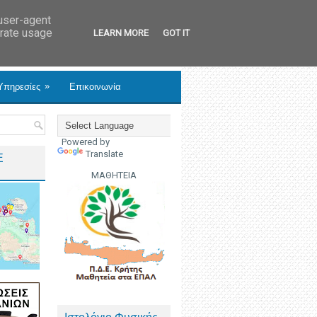
 user-agent
erate usage
LEARN MORE
GOT IT
»
Υπηρεσίες
Επικοινωνία
Powered by
Translate
Ε
ΜΑΘΗΤΕΙΑ