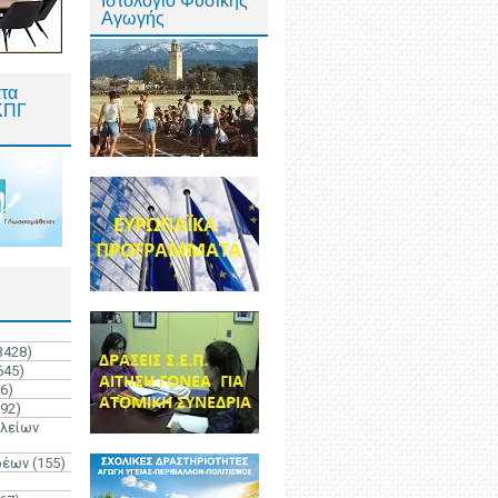
Ιστολόγιο Φυσικής
Αγωγής
τα
ΚΠΓ
3428)
645)
6)
192)
ολείων
ρέων
(155)