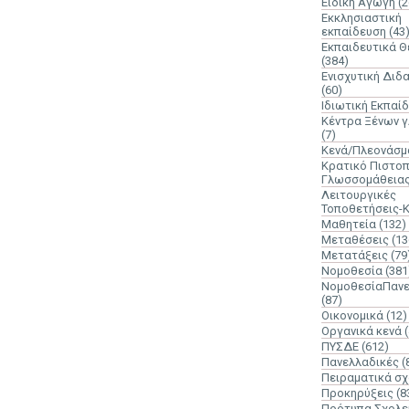
Ειδική Αγωγή
(2
Εκκλησιαστική
εκπαίδευση
(43
Εκπαιδευτικά 
(384)
Ενισχυτική Διδ
(60)
Ιδιωτική Εκπαί
Κέντρα Ξένων 
(7)
Κενά/Πλεονάσμ
Κρατικό Πιστοπ
Γλωσσομάθεια
Λειτουργικές
Τοποθετήσεις-
Μαθητεία
(132)
Μεταθέσεις
(13
Μετατάξεις
(79
Νομοθεσία
(381
ΝομοθεσίαΠανε
(87)
Οικονομικά
(12)
Οργανικά κενά
ΠΥΣΔΕ
(612)
Πανελλαδικές
(
Πειραματικά σχ
Προκηρύξεις
(8
Πρότυπα Σχολε