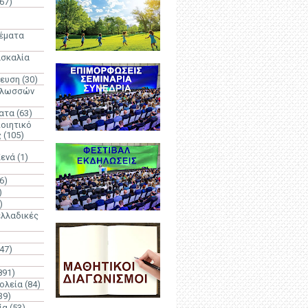
67)
)
Θέματα
ασκαλία
δευση
(30)
γλωσσών
ατα
(63)
οιητικό
ς
(105)
Κενά
(1)
6)
)
)
λλαδικές
(47)
891)
ολεία
(84)
39)
ία
(53)