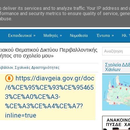
deliver its services and to analyze traffic. Your IP address and
formance and security metrics to ensure quality of service, gen
 abuse.
»
»
»
Εκπαιδευτικοί
Μαθητές
Νομοθεσία
Έντυπα
Ηλ. 
ειακού Θεματικού Δικτύου Περιβαλλοντικής
κήπος στο σχολείο μου»
Σχολεία ΔΔ
ιβάλλον
,
Σχολικές Δραστηριότητες
Χανίων
https://diavgeia.gov.gr/doc
/6%CE%95%CE%93%CE%95465
3%CE%A0%CE%A3-
%CE%A3%CE%A4%CE%A7?
inline=true