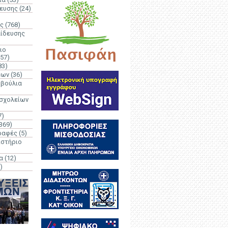
δευσης
(24)
ς
(768)
αίδευσης
ιο
(57)
83)
έων
(36)
μβούλια
 σχολείων
7)
369)
ραφές
(5)
ιστήριο
α
(12)
)