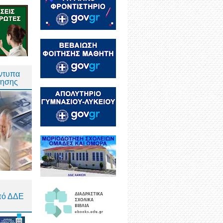
Έντυπα
τησης
πό ΔΔΕ